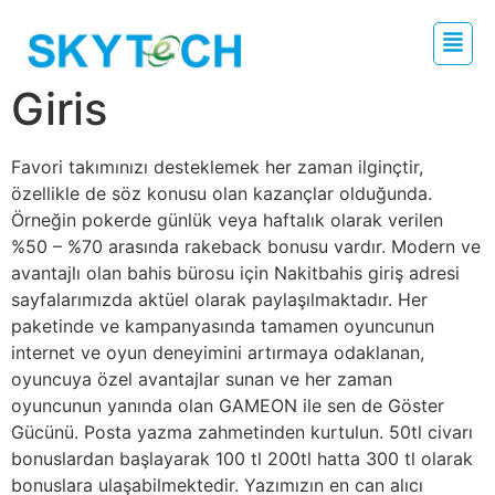
Giris
Favori takımınızı desteklemek her zaman ilginçtir,
özellikle de söz konusu olan kazançlar olduğunda.
Örneğin pokerde günlük veya haftalık olarak verilen
%50 – %70 arasında rakeback bonusu vardır. Modern ve
avantajlı olan bahis bürosu için Nakitbahis giriş adresi
sayfalarımızda aktüel olarak paylaşılmaktadır. Her
paketinde ve kampanyasında tamamen oyuncunun
internet ve oyun deneyimini artırmaya odaklanan,
oyuncuya özel avantajlar sunan ve her zaman
oyuncunun yanında olan GAMEON ile sen de Göster
Gücünü. Posta yazma zahmetinden kurtulun. 50tl civarı
bonuslardan başlayarak 100 tl 200tl hatta 300 tl olarak
bonuslara ulaşabilmektedir. Yazımızın en can alıcı