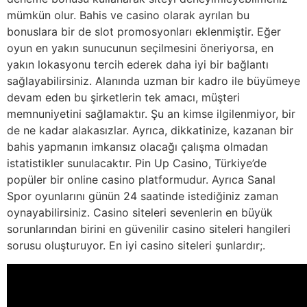
mümkün olur. Bahis ve casino olarak ayrılan bu
bonuslara bir de slot promosyonları eklenmiştir. Eğer
oyun en yakın sunucunun seçilmesini öneriyorsa, en
yakın lokasyonu tercih ederek daha iyi bir bağlantı
sağlayabilirsiniz. Alanında uzman bir kadro ile büyümeye
devam eden bu şirketlerin tek amacı, müşteri
memnuniyetini sağlamaktır. Şu an kimse ilgilenmiyor, bir
de ne kadar alakasızlar. Ayrıca, dikkatinize, kazanan bir
bahis yapmanın imkansız olacağı çalışma olmadan
istatistikler sunulacaktır. Pin Up Casino, Türkiye’de
popüler bir online casino platformudur. Ayrıca Sanal
Spor oyunlarını günün 24 saatinde istediğiniz zaman
oynayabilirsiniz. Casino siteleri sevenlerin en büyük
sorunlarından birini en güvenilir casino siteleri hangileri
sorusu oluşturuyor. En iyi casino siteleri şunlardır;.