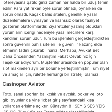
lotereyasına qatıldığınız zaman hər halda bir uduş təmin
edilir. Para yatırırken öyle sorun olmadı, oynarken de
sorun olmadı. Kaçak bahis siteleri, genellikle yasal
düzenlemelere uymayan ve lisanssız olarak faaliyet
gösteren platformlardır. Ziyaretçiler yazmış oldukları
yorumların içeriği nedeniyle yasal mecrilere karşı
kendileri sorumludur. Tüm bu işlemleri gerçekleştirdikten
sonra güvenilir bahis siteleri ile güvenilir kazanç elde
etmenin tadını çıkarabilirsiniz. Merhaba, Avukat Bet
Daha Öncesinden Yazmıştım Fakat Cevabınız İçin
Teşekkür Ediyorum. Müşteriler arasında en popüler olan
slot makineleri ayrı bir bölüme yerleştirilmiştir. Tüm niyet
ve amaçlar için, rulette herhangi bir strateji olamaz.
Casinoper Aviator
Toto, sanal sporlar, balıkçılık ve avcılık, poker ve loto
gibi oyunlar da yine 1xbet giriş sayfasındaki kısa
yollardan erişime açıktır. Günaydın 8 : SEYİS SES YEİS
İSE SİS. Tüm ürünlere Trendyol’dan ulaşabilirsiniz.