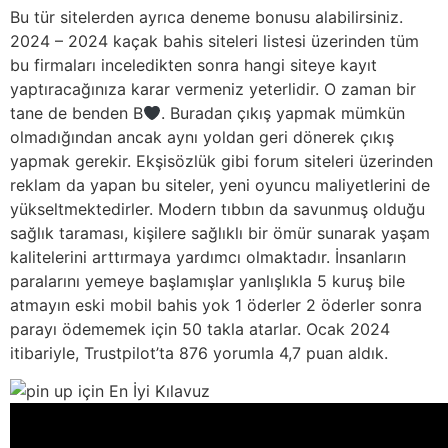
Bu tür sitelerden ayrıca deneme bonusu alabilirsiniz.
2024 – 2024 kaçak bahis siteleri listesi üzerinden tüm
bu firmaları inceledikten sonra hangi siteye kayıt
yaptıracağınıza karar vermeniz yeterlidir. O zaman bir
tane de benden B
. Buradan çıkış yapmak mümkün
olmadığından ancak aynı yoldan geri dönerek çıkış
yapmak gerekir. Ekşisözlük gibi forum siteleri üzerinden
reklam da yapan bu siteler, yeni oyuncu maliyetlerini de
yükseltmektedirler. Modern tıbbın da savunmuş olduğu
sağlık taraması, kişilere sağlıklı bir ömür sunarak yaşam
kalitelerini arttırmaya yardımcı olmaktadır. İnsanların
paralarını yemeye başlamışlar yanlışlıkla 5 kuruş bile
atmayın eski mobil bahis yok 1 öderler 2 öderler sonra
parayı ödememek için 50 takla atarlar. Ocak 2024
itibariyle, Trustpilot’ta 876 yorumla 4,7 puan aldık.