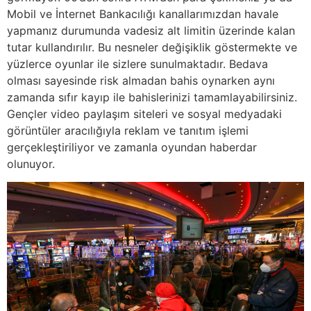
Mobil ve İnternet Bankacılığı kanallarımızdan havale
yapmanız durumunda vadesiz alt limitin üzerinde kalan
tutar kullandırılır. Bu nesneler değişiklik göstermekte ve
yüzlerce oyunlar ile sizlere sunulmaktadır. Bedava
olması sayesinde risk almadan bahis oynarken aynı
zamanda sıfır kayıp ile bahislerinizi tamamlayabilirsiniz.
Gençler video paylaşım siteleri ve sosyal medyadaki
görüntüler aracılığıyla reklam ve tanıtım işlemi
gerçekleştiriliyor ve zamanla oyundan haberdar
olunuyor.