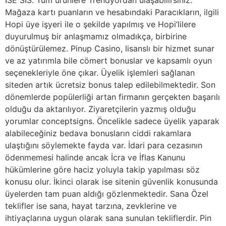
Mağaza kartı puanların ve hesabındaki Paracıkların, ilgili
Hopi üye işyeri ile o şekilde yapılmış ve Hopi’lilere
duyurulmuş bir anlaşmamız olmadıkça, birbirine
dönüştürülemez. Pinup Casino, lisanslı bir hizmet sunar
ve az yatırımla bile cömert bonuslar ve kapsamlı oyun
seçenekleriyle öne çıkar. Üyelik işlemleri sağlanan
siteden artık ücretsiz bonus talep edilebilmektedir. Son
dönemlerde popülerliği artan firmanın gerçekten başarılı
olduğu da aktarılıyor. Ziyaretçilerin yazmış olduğu
yorumlar conceptsigns. Öncelikle sadece üyelik yaparak
alabileceğiniz bedava bonusların ciddi rakamlara
ulaştığını söylemekte fayda var. İdari para cezasının
ödenmemesi halinde ancak İcra ve İflas Kanunu
hükümlerine göre haciz yoluyla takip yapılması söz
konusu olur. İkinci olarak ise sitenin güvenlik konusunda
üyelerden tam puan aldığı gözlenmektedir. Sana Özel
teklifler ise sana, hayat tarzına, zevklerine ve
ihtiyaçlarına uygun olarak sana sunulan tekliflerdir. Pin