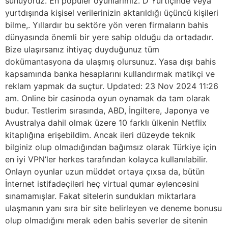
sunuyoruz. En popüler oyunlarımız. D Yurtiçinde veya
yurtdışında kişisel verilerinizin aktarıldığı üçüncü kişileri
bilme,. Yıllardır bu sektöre yön veren firmaların bahis
dünyasında önemli bir yere sahip olduğu da ortadadır.
Bize ulaşırsanız ihtiyaç duyduğunuz tüm
dokümantasyona da ulaşmış olursunuz. Yasa dışı bahis
kapsamında banka hesaplarını kullandırmak matikçi ve
reklam yapmak da suçtur. Updated: 23 Nov 2024 11:26
am. Online bir casinoda oyun oynamak da tam olarak
budur. Testlerim sırasında, ABD, İngiltere, Japonya ve
Avustralya dahil olmak üzere 10 farklı ülkenin Netflix
kitaplığına erişebildim. Ancak ileri düzeyde teknik
bilginiz olup olmadığından bağımsız olarak Türkiye için
en iyi VPN’ler herkes tarafından kolayca kullanılabilir.
Onlayn oyunlar uzun müddət ortaya çıxsa da, bütün
İnternet istifadəçiləri heç virtual qumar əyləncəsini
sınamamışlar. Fakat sitelerin sundukları miktarlara
ulaşmanın yanı sıra bir site belirleyen ve deneme bonusu
olup olmadığını merak eden bahis severler de sitenin