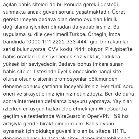
açılan bahis siteleri de bu konuda gerekli desteği
sunmakta ancak güven sorunu yaşatmaktadır. Ücret
gerektirmeyen bedava olan demo oyunları kimlik
doğrulama işlemleri olmadan da yapabilirsiniz. Bu
uygulama şu dile çevrilmedi:Türkçe. Örneğin, imza
bandında “0000 1111 2222 333 444” gibi bir rakamlar
serisi bulunuyorsa, CVV kodu “444” oluyor. PinUpbet’te
bahis oranları için söylenecek söz yoktur, oldukça
yüksek bir seviyededir. Bedava bonus imkanı sunan
bahis siteleri listesinde üyelik öncesinde hangi site
olursa olsun o sitenin promosyonlar bölümünden
deneme bonusu şartlarını inceyebilirsiniz. Her türlü soru,
öneri ve şikayetleriniz için hizmetinizdeyiz. Ben de daha
sonra internetten defalarca başvuru yapmaya. Yayınları
izlerken en uygun hızları elde etmek için WireGuard’a
geçtim ve testlerimde WireGuard’ın OpenVPN’i %9 hız
artışıyla geride bıraktığını gördüm. Bahis oyunu
oynamak için oldukça güvenilir olan bu sitede 111 TL
deneme bonusu kullanarak siteyi deneyimleyebilmeniz