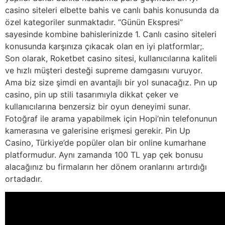
casino siteleri elbette bahis ve canlı bahis konusunda da
özel kategoriler sunmaktadır. “Günün Ekspresi”
sayesinde kombine bahislerinizde 1. Canlı casino siteleri
konusunda karşınıza çıkacak olan en iyi platformlar;.
Son olarak, Roketbet casino sitesi, kullanıcılarına kaliteli
ve hızlı müşteri desteği supreme damgasını vuruyor.
Ama biz size şimdi en avantajlı bir yol sunacağız. Pın up
casino, pin up stili tasarımıyla dikkat çeker ve
kullanıcılarına benzersiz bir oyun deneyimi sunar.
Fotoğraf ile arama yapabilmek için Hopi’nin telefonunun
kamerasına ve galerisine erişmesi gerekir. Pin Up
Casino, Türkiye’de popüler olan bir online kumarhane
platformudur. Aynı zamanda 100 TL yap çek bonusu
alacağınız bu firmaların her dönem oranlarını artırdığı
ortadadır.