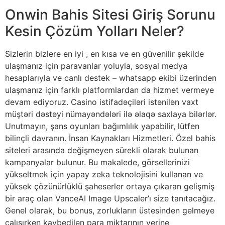
Onwin Bahis Sitesi Giriş Sorunu
Kesin Çözüm Yolları Neler?
Sizlerin bizlere en iyi , en kısa ve en güvenilir şekilde
ulaşmanız için paravanlar yoluyla, sosyal medya
hesaplarıyla ve canlı destek – whatsapp ekibi üzerinden
ulaşmanız için farklı platformlardan da hizmet vermeye
devam ediyoruz. Casino istifadəçiləri istənilən vaxt
müştəri dəstəyi nümayəndələri ilə əlaqə saxlaya bilərlər.
Unutmayın, şans oyunları bağımlılık yapabilir, lütfen
bilinçli davranın. İnsan Kaynakları Hizmetleri. Özel bahis
siteleri arasında değişmeyen sürekli olarak bulunan
kampanyalar bulunur. Bu makalede, görsellerinizi
yükseltmek için yapay zeka teknolojisini kullanan ve
yüksek çözünürlüklü şaheserler ortaya çıkaran gelişmiş
bir araç olan VanceAI Image Upscaler’ı size tanıtacağız.
Genel olarak, bu bonus, zorlukların üstesinden gelmeye
çalışırken kaybedilen para miktarının yerine