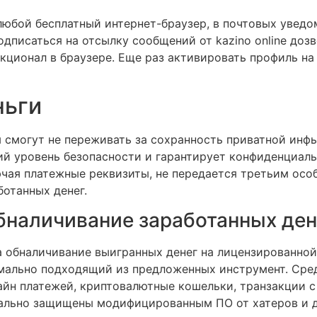
юбой бесплатный интернет-браузер, в почтовых уведом
дписаться на отсылку сообщений от kazino online доз
нкционал в браузере. Еще раз активировать профиль на
ньги
смогут не переживать за сохранность приватной инфы
ий уровень безопасности и гарантирует конфиденциаль
чая платежные реквизиты, не передается третьим особ
отанных денег.
бналичивание заработанных ден
а обналичивание выигранных денег на лицензированной
мально подходящий из предложенных инструмент. Сред
айн платежей, криптовалютные кошельки, транзакции 
мально защищены модифицированным ПО от хатеров и 