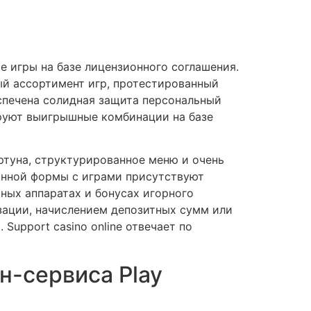
 игры на базе лицензионного соглашения.
ый ассортимент игр, протестированный
спечена солидная защита персональный
руют выигрышные комбинации на базе
туна, структурированное меню и очень
анной формы с играми присутствуют
ных аппаратах и бонусах игорного
зации, начислением депозитных сумм или
upport casino online отвечает по
н-сервиса Play