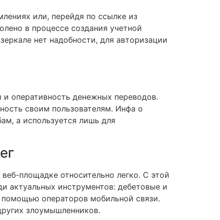
лениях или, перейдя по ссылке из
волено в процессе создания учетной
 зеркале нет надобности, для авторизации
 и оперативность денежных переводов.
ность своим пользователям. Инфа о
ам, а используется лишь для
ег
 веб-площадке относительно легко. С этой
и актуальных инструментов: дебетовые и
с помощью операторов мобильной связи.
других злоумышленников.