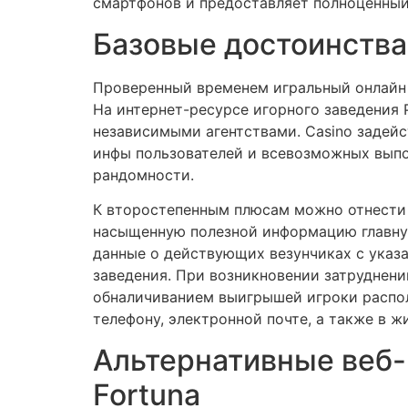
смартфонов и предоставляет полноценный
Базовые достоинства
Проверенный временем игральный онлайн с
На интернет-ресурсе игорного заведения 
независимыми агентствами. Casino задей
инфы пользователей и всевозможных вып
рандомности.
К второстепенным плюсам можно отнести 
насыщенную полезной информацию главную
данные о действующих везунчиках с указ
заведения. При возникновении затруднен
обналичиванием выигрышей игроки распола
телефону, электронной почте, а также в ж
Альтернативные веб-
Fortuna