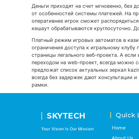
Деньги приходят на счет мгновенно, без 
от особенностей системы платежей. На пр
оперативнее игрок сможет распорядиться
кешаут обрабатываются круглосуточно. До
Платный режим игровых автоматов в казин
ограничения доступа к игральному клубу
страницы легального веб-проекта. А если
переходом на web-проект, всегда можно со
предложат список актуальных зеркал kaz
всегда без задержек дают консультации 
рамки.
SKYTECH
Quick 
Home
Your Vision Is Our Mission
About Us