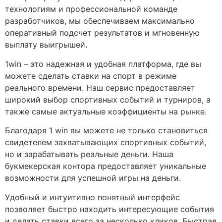
технологиям и профессиональной команде
разработчиков, мы обеспечиваем максимально
оперативный подсчет результатов и мгновенную
выплату выигрышей.
1win – это надежная и удобная платформа, где вы
можете сделать ставки на спорт в режиме
реального времени. Наш сервис предоставляет
широкий выбор спортивных событий и турниров, а
также самые актуальные коэффициенты на рынке.
Благодаря 1 win вы можете не только становиться
свидетелем захватывающих спортивных событий,
но и зарабатывать реальные деньги. Наша
букмекерская контора предоставляет уникальные
возможности для успешной игры на деньги.
Удобный и интуитивно понятный интерфейс
позволяет быстро находить интересующие события
и делать ставки всего за несколько кликов. Быстрая