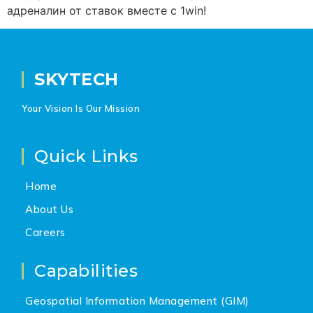
адреналин от ставок вместе с 1win!
SKYTECH
Your Vision Is Our Mission
Quick Links
Home
About Us
Careers
Capabilities
Geospatial Information Management (GIM)