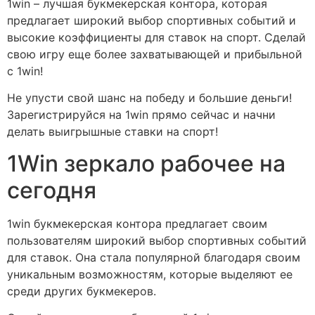
1win – лучшая букмекерская контора, которая
предлагает широкий выбор спортивных событий и
высокие коэффициенты для ставок на спорт. Сделай
свою игру еще более захватывающей и прибыльной
с 1win!
Не упусти свой шанс на победу и большие деньги!
Зарегистрируйся на 1win прямо сейчас и начни
делать выигрышные ставки на спорт!
1Win зеркало рабочее на
сегодня
1win букмекерская контора предлагает своим
пользователям широкий выбор спортивных событий
для ставок. Она стала популярной благодаря своим
уникальным возможностям, которые выделяют ее
среди других букмекеров.