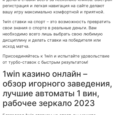
регистрация и легкая навигация на сайте делают
вашу игру максимально комфортной и приятной.
1win ставки на спорт – это возможность превратить
свои знания о спорте в реальные деньги. Вам
необходимо всего лишь выбрать свою любимую
дисциплину и делать ставки на победителя или
исход матча.
Присоединяйтесь к 1win и испытайте удовольствие
от турбо-ставок с быстрым результатом!
1win казино онлайн –
обзор игорного заведения,
лучшие автоматы 1 вин,
рабочее зеркало 2023