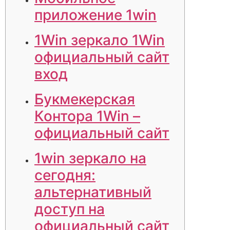
приложение 1win
1Win зеркало 1Win
официальный сайт
вход
Букмекерская
Контора 1Win –
официальный сайт
1win зеркало на
сегодня:
альтернативный
доступ на
официальный сайт