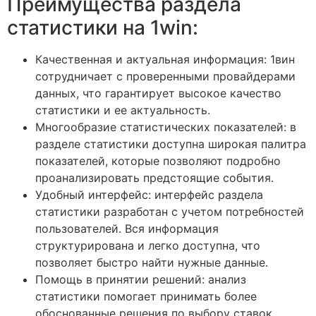
Преимущества раздела
статистики на 1win:
Качественная и актуальная информация: 1вин
сотрудничает с проверенными провайдерами
данных, что гарантирует высокое качество
статистики и ее актуальность.
Многообразие статистических показателей: в
разделе статистики доступна широкая палитра
показателей, которые позволяют подробно
проанализировать предстоящие события.
Удобный интерфейс: интерфейс раздела
статистики разработан с учетом потребностей
пользователей. Вся информация
структурирована и легко доступна, что
позволяет быстро найти нужные данные.
Помощь в принятии решений: анализ
статистики помогает принимать более
обоснованные решения по выбору ставок,