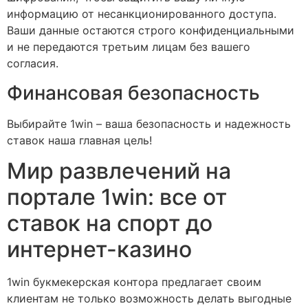
информацию от несанкционированного доступа.
Ваши данные остаются строго конфиденциальными
и не передаются третьим лицам без вашего
согласия.
Финансовая безопасность
Выбирайте 1win – ваша безопасность и надежность
ставок наша главная цель!
Мир развлечений на
портале 1win: все от
ставок на спорт до
интернет-казино
1win букмекерская контора предлагает своим
клиентам не только возможность делать выгодные