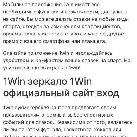
Мобильное приложение 1win имеет все
необходимые функции и возможности, доступные
на сайте. Вы можете делать ставки на любые виды
спорта, следить за изменением коэффициентов,
просматривать историю ставок и многое другое
прямо с вашего смартфона или планшета.
Скачайте приложение 1win и наслаждайтесь
удобством и комфортом ваших ставок на спорт. Не
упустите шанс выиграть с 1win!
1Win зеркало 1Win
официальный сайт вход
1win букмекерская контора предлагает своим
пользователям огромный выбор спортивных
событий для ставок. Независимо от того, являетесь
ли вы фанатом футбола, баскетбола, хоккея или
любого другого вида спорта, у нас вы найдете все