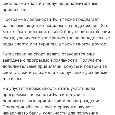
свои возможности и получая дополнительные
привилегии.
Программа лояльности 1win также предлагает
различные акции и специальные предложения. Это
может быть дополнительный бонус при пополнении
счета, увеличение коэффициентов на определенные
виды спорта или турниры, а также многое другое.
1win ставки на спорт делать становится еще
выгоднее с программой лояльности. Получайте
дополнительные привилегии, бонусы и подарки за
свои ставки и наслаждайтесь лучшими условиями
для игры.
Не упустите возможность стать участником
программы лояльности 1win и получить
дополнительные привилегии и вознаграждения.
Присоединяйтесь к 1win и сразу же начните
накапливать баллы лояльности для получения