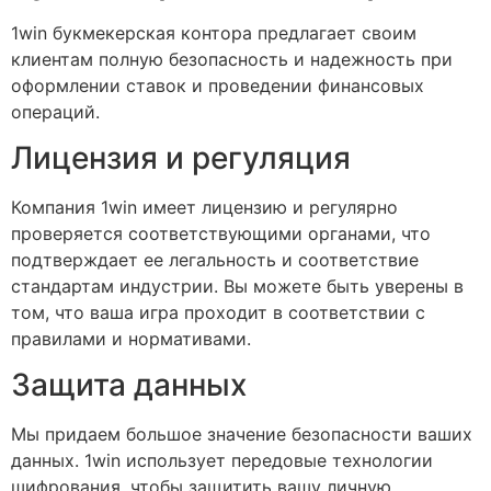
1win букмекерская контора предлагает своим
клиентам полную безопасность и надежность при
оформлении ставок и проведении финансовых
операций.
Лицензия и регуляция
Компания 1win имеет лицензию и регулярно
проверяется соответствующими органами, что
подтверждает ее легальность и соответствие
стандартам индустрии. Вы можете быть уверены в
том, что ваша игра проходит в соответствии с
правилами и нормативами.
Защита данных
Мы придаем большое значение безопасности ваших
данных. 1win использует передовые технологии
шифрования, чтобы защитить вашу личную