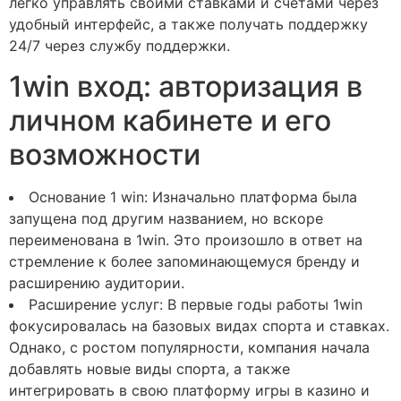
легко управлять своими ставками и счетами через
удобный интерфейс, а также получать поддержку
24/7 через службу поддержки.
1win вход: авторизация в
личном кабинете и его
возможности
Основание 1 win: Изначально платформа была
запущена под другим названием, но вскоре
переименована в 1win. Это произошло в ответ на
стремление к более запоминающемуся бренду и
расширению аудитории.
Расширение услуг: В первые годы работы 1win
фокусировалась на базовых видах спорта и ставках.
Однако, с ростом популярности, компания начала
добавлять новые виды спорта, а также
интегрировать в свою платформу игры в казино и