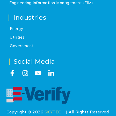
Engineering Information Management (EIM)
Industries
Energy
Utilities
Government
Social Media
Copyright © 2026
SKYTECH
| All Rights Reserved.