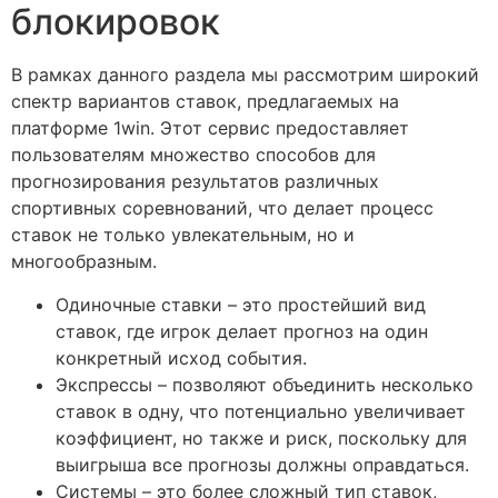
блокировок
В рамках данного раздела мы рассмотрим широкий
спектр вариантов ставок, предлагаемых на
платформе 1win. Этот сервис предоставляет
пользователям множество способов для
прогнозирования результатов различных
спортивных соревнований, что делает процесс
ставок не только увлекательным, но и
многообразным.
Одиночные ставки – это простейший вид
ставок, где игрок делает прогноз на один
конкретный исход события.
Экспрессы – позволяют объединить несколько
ставок в одну, что потенциально увеличивает
коэффициент, но также и риск, поскольку для
выигрыша все прогнозы должны оправдаться.
Системы – это более сложный тип ставок,