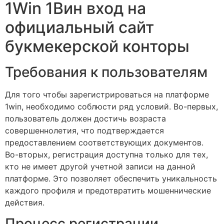
1Win 1Вин вход на
официальный сайт
букмекерской конторы
Требования к пользователям
Для того чтобы зарегистрироваться на платформе
1win, необходимо соблюсти ряд условий. Во-первых,
пользователь должен достичь возраста
совершеннолетия, что подтверждается
предоставлением соответствующих документов.
Во-вторых, регистрация доступна только для тех,
кто не имеет другой учетной записи на данной
платформе. Это позволяет обеспечить уникальность
каждого профиля и предотвратить мошеннические
действия.
Процесс регистрации