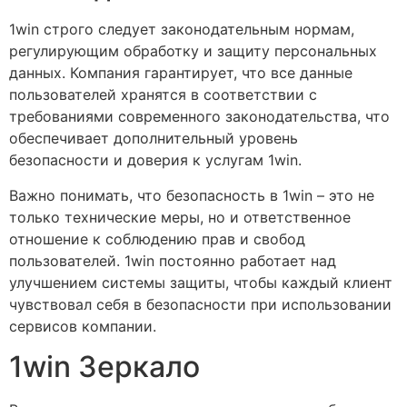
1win строго следует законодательным нормам,
регулирующим обработку и защиту персональных
данных. Компания гарантирует, что все данные
пользователей хранятся в соответствии с
требованиями современного законодательства, что
обеспечивает дополнительный уровень
безопасности и доверия к услугам 1win.
Важно понимать, что безопасность в 1win – это не
только технические меры, но и ответственное
отношение к соблюдению прав и свобод
пользователей. 1win постоянно работает над
улучшением системы защиты, чтобы каждый клиент
чувствовал себя в безопасности при использовании
сервисов компании.
1win Зеркало