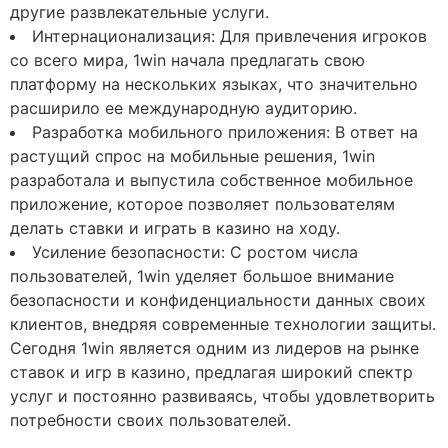
другие развлекательные услуги.
Интернационализация: Для привлечения игроков
со всего мира, 1win начала предлагать свою
платформу на нескольких языках, что значительно
расширило ее международную аудиторию.
Разработка мобильного приложения: В ответ на
растущий спрос на мобильные решения, 1win
разработала и выпустила собственное мобильное
приложение, которое позволяет пользователям
делать ставки и играть в казино на ходу.
Усиление безопасности: С ростом числа
пользователей, 1win уделяет большое внимание
безопасности и конфиденциальности данных своих
клиентов, внедряя современные технологии защиты.
Сегодня 1win является одним из лидеров на рынке
ставок и игр в казино, предлагая широкий спектр
услуг и постоянно развиваясь, чтобы удовлетворить
потребности своих пользователей.