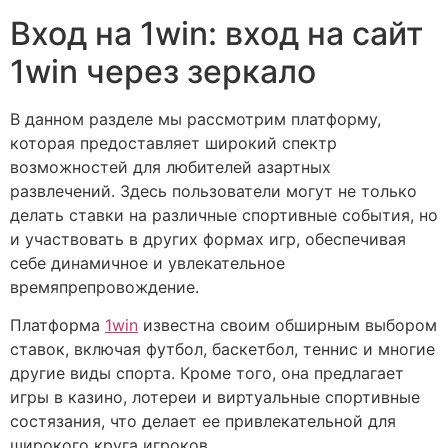
Вход на 1win: вход на сайт
1win через зеркало
В данном разделе мы рассмотрим платформу,
которая предоставляет широкий спектр
возможностей для любителей азартных
развлечений. Здесь пользователи могут не только
делать ставки на различные спортивные события, но
и участвовать в других формах игр, обеспечивая
себе динамичное и увлекательное
времяпрепровождение.
Платформа
1win
известна своим обширным выбором
ставок, включая футбол, баскетбол, теннис и многие
другие виды спорта. Кроме того, она предлагает
игры в казино, лотереи и виртуальные спортивные
состязания, что делает ее привлекательной для
широкого круга игроков.