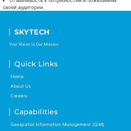
Отзывчивость к потребностям и пожеланиям
своей аудитории.
SKYTECH
Your Vision Is Our Mission
Quick Links
Home
About Us
Careers
Capabilities
Geospatial Information Management (GIM)