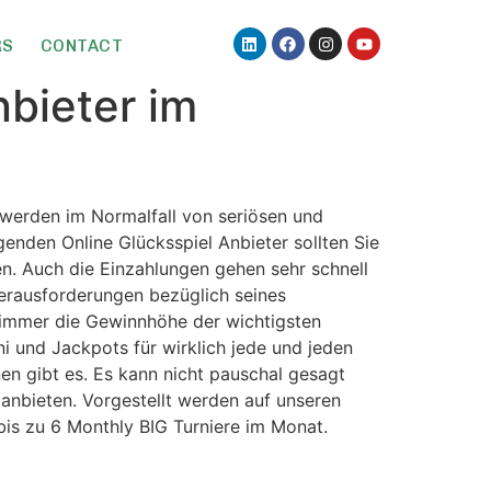
RS
CONTACT
bieter im
n werden im Normalfall von seriösen und
enden Online Glücksspiel Anbieter sollten Sie
en. Auch die Einzahlungen gehen sehr schnell
 Herausforderungen bezüglich seines
 immer die Gewinnhöhe der wichtigsten
ni und Jackpots für wirklich jede und jeden
en gibt es. Es kann nicht pauschal gesagt
nbieten. Vorgestellt werden auf unseren
 bis zu 6 Monthly BIG Turniere im Monat.