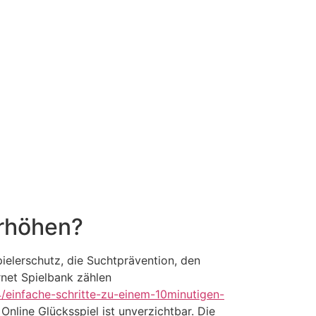
erhöhen?
ielerschutz, die Suchtprävention, den
rnet Spielbank zählen
/einfache-schritte-zu-einem-10minutigen-
nline Glücksspiel ist unverzichtbar. Die