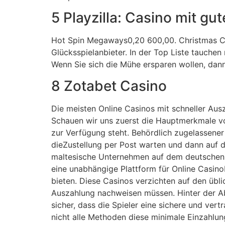
5 Playzilla: Casino mit g
Hot Spin Megaways0,20 600,00. Christmas Ca
Glücksspielanbieter. In der Top Liste tauchen
Wenn Sie sich die Mühe ersparen wollen, dann 
8 Zotabet Casino
Die meisten Online Casinos mit schneller Ausz
Schauen wir uns zuerst die Hauptmerkmale vo
zur Verfügung steht. Behördlich zugelassener
dieZustellung per Post warten und dann auf d
maltesische Unternehmen auf dem deutschen Ma
eine unabhängige Plattform für Online Casinob
bieten. Diese Casinos verzichten auf den übl
Auszahlung nachweisen müssen. Hinter der Ab
sicher, dass die Spieler eine sichere und ve
nicht alle Methoden diese minimale Einzahlun