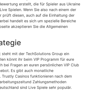
ertung erstellt, die für Spieler aus Ukraine
 Live Spielen. Wenn Sie also nach einem der
r prüft diesen, auch auf die Einhaltung der
bei handelt es sich um spezielle Bereiche
seite akzeptieren Sie die Allgemeinen
ategie
 steht mit der TechSolutions Group ein
llen könnt ihr beim VIP Programm für eure
h bei Fragen an euren persönlichen VIP Club
ebot. Es gibt auch monatliche
. Trustly Casinos funktionieren nach dem
 Bearbeitungszeitund Zahlungsmethoden
utschland sind Live Spiele sehr populär.