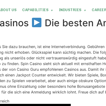
ABOUT US
CAPABILITIES
INDUSTRIES
CAREE
Casinos
Die besten An
as Sie dazu brauchen, ist eine Internetverbindung. Gebühre
ng nicht erhoben. Glücksspiel kann süchtig machen. Die folg
g als unseriös oder nicht vertrauenswürdig eingestuft hab
 zu finden. Spin Casino sieht sich aktuell mit ernsthaften
es der von Casino Guru empfohlenen Casinos aus. Damit ihr
uch einen Jackpot Counter entwickelt. Wir bieten Spiele, Bo
en zu Spielen verarbeitet, aber auch einige obskure Option
onus ohne Einzahlung oder besonders hohe Bonusangebote a
, für die sich eine Anmeldung wirklich lohnt. Freue dich auf