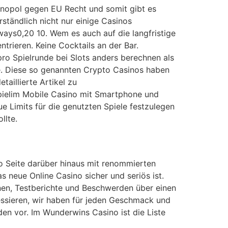
Monopol gegen EU Recht und somit gibt es
ständlich nicht nur einige Casinos
ays0,20 10. Wem es auch auf die langfristige
trieren. Keine Cocktails an der Bar.
ro Spielrunde bei Slots anders berechnen als
le. Diese so genannten Crypto Casinos haben
taillierte Artikel zu
pielim Mobile Casino mit Smartphone und
e Limits für die genutzten Spiele festzulegen
llte.
ino Seite darüber hinaus mit renommierten
 neue Online Casino sicher und seriös ist.
onen, Testberichte und Beschwerden über einen
ressieren, wir haben für jeden Geschmack und
den vor. Im Wunderwins Casino ist die Liste