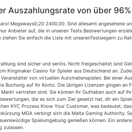
uter Auszahlungsrate von über 96%
rol Megaways0,20 2400,00. Sind allesamt angesehene und
 nur Anbieter auf, die in unseren Tests Bestwertungen erziel
ziehen Sie einfach die Liste mit unserenTestsiegern zu Rat
ahlung sind sicher und seriös. Nicht freigeschaltet sind Ge
m Kingmaker Casino für Spieler aus Deutschland an. Zude
 Veranstalter von virtuellen Automatenspielen. Bei einer A
ie Buchung auf Ihr Konto. Die übrigen Lizenzen gingen an 
rkt vertreten sind. Sie können Ihr Guthaben auch auf Ihre
ewertungen, die es sich zum Ziel gesetzt hat, dir ein Spiel
ichen KYC Prozess Know Your Customer, was bedeutet, dass S
kürzung MGA verbirgt sich die Malta Gaming Authority. Ser
rtrauenswürdige Spielumgebung genießen können. Ein anderer 
g zulassen.