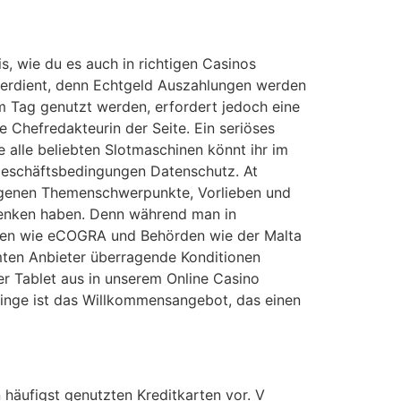
is, wie du es auch in richtigen Casinos
h verdient, denn Echtgeld Auszahlungen werden
m Tag genutzt werden, erfordert jedoch eine
Chefredakteurin der Seite. Ein seriöses
e alle beliebten Slotmaschinen könnt ihr im
 Geschäftsbedingungen Datenschutz. At
eigenen Themenschwerpunkte, Vorlieben und
edenken haben. Denn während man in
irmen wie eCOGRA und Behörden wie der Malta
mten Anbieter überragende Konditionen
 Tablet aus in unserem Online Casino
linge ist das Willkommensangebot, das einen
n häufigst genutzten Kreditkarten vor. V