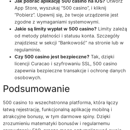
Jak pobrać aplikację 500 casino na iOS?
Otwórz
App Store, wyszukaj “500 casino”, i kliknij
“Pobierz”. Upewnij się, że twoje urządzenie jest
zgodne z wymaganiami systemowymi.
Jakie są limity wypłat w 500 casino?
Limity zależą
od metody płatności i statusu konta. Szczegóły
znajdziesz w sekcji “Bankowość” na stronie lub w
regulaminie.
Czy 500 casino jest bezpieczne?
Tak, dzięki
licencji Curacao i szyfrowaniu SSL, 500 casino
zapewnia bezpieczne transakcje i ochronę danych
osobowych.
Podsumowanie
500 casino to wszechstronna platforma, która łączy
łatwą rejestrację, funkcjonalną aplikację mobilną i
atrakcyjne bonusy, w tym darmowe spiny. Dzięki
zrozumieniu matematyki bonusów i regularnemu