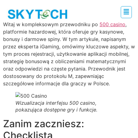
Witaj w kompleksowym przewodniku po
500 casino
,
platformie hazardowej, która oferuje gry kasynowe,
bonusy i darmowe spiny. W tym artykule, napisanym
przez eksperta iGaming, omówimy kluczowe aspekty, w
tym proces rejestracji, użytkowanie aplikacji mobilnej,
strategię bonusową z obliczeniami matematycznymi
oraz odpowiedzi na częste pytania. Przewodnik jest
dostosowany do protokołu M, zapewniając
szczegółowe informacje dla graczy w Polsce.
Wizualizacja interfejsu 500 casino,
pokazująca dostępne gry i funkcje.
Zanim zaczniesz:
Checklista