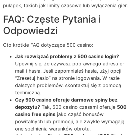
pułapek, takich jak limity czasowe lub wyłączenia gier.
FAQ: Częste Pytania i
Odpowiedzi
Oto krótkie FAQ dotyczące 500 casino:
Jak rozwiązać problemy z 500 casino login?
Upewnij się, że używasz poprawnego adresu e-
mail i hasła. Jeśli zapomniałeś hasła, użyj opcji
“Zresetuj hasło” na stronie logowania. W razie
dalszych problemów, skontaktuj się z pomocą
techniczną.
Czy 500 casino oferuje darmowe spiny bez
depozytu?
Tak, 500 casino czasami oferuje
500
casino free spins
jako część bonusów
powitalnych lub promocji, ale zwykle wymagają
one spełnienia warunków obrotu.