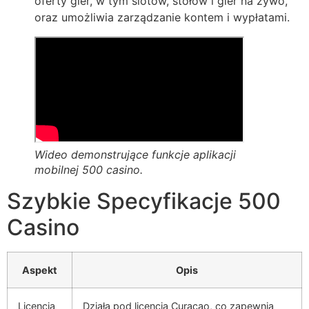
oferty gier, w tym slotów, stołów i gier na żywo,
oraz umożliwia zarządzanie kontem i wypłatami.
Wideo demonstrujące funkcje aplikacji
mobilnej 500 casino.
Szybkie Specyfikacje 500
Casino
Aspekt
Opis
Licencja
Działa pod licencją Curacao, co zapewnia