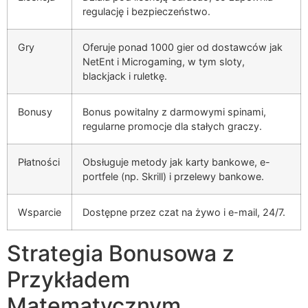
regulację i bezpieczeństwo.
Gry
Oferuje ponad 1000 gier od dostawców jak
NetEnt i Microgaming, w tym sloty,
blackjack i ruletkę.
Bonusy
Bonus powitalny z darmowymi spinami,
regularne promocje dla stałych graczy.
Płatności
Obsługuje metody jak karty bankowe, e-
portfele (np. Skrill) i przelewy bankowe.
Wsparcie
Dostępne przez czat na żywo i e-mail, 24/7.
Strategia Bonusowa z
Przykładem
Matematycznym