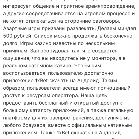
интересует общение и приятное времяпровождение,
а другие сосредотачиваются на игровом процессе и
не хотят отвлекаться на сторонние разговоры.
Азартные игры призваны развлекать. Делаем миндеп
500 рублей. Список можно продолжать бесконечно
долго. Игры казино известны по нескольким
причинам. Зал оборудован так, что создаётся
ощущение, что вы находитесь не у монитора, а в
реальном наземном казино. Чтобы ним
воспользоваться, пользователю достаточно
приложение 1xBet скачать на Андроид. Таким
образом, пользователи всегда имеют полноценный
доступ к ресурсам оператора. Наша цель
предоставить бесплатный и открытый доступ к
большому каталогу приложений, а также легальную
платформу для их распространения, доступную из
любого браузера, вместе с официальным нативным
приложением. Также 1xBet скачать на Андроид