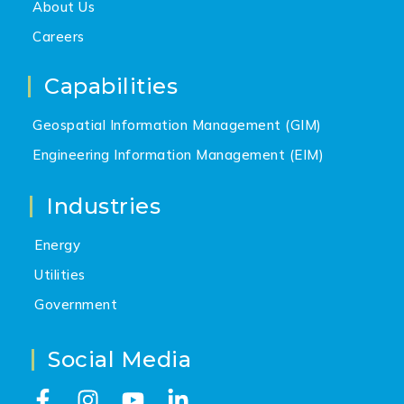
About Us
Careers
Capabilities
Geospatial Information Management (GIM)
Engineering Information Management (EIM)
Industries
Energy
Utilities
Government
Social Media