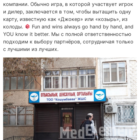
компании. Обычно игра, в которой участвует игрок
и дилер, заключается в том, чтобы вытащить одну
карту, известную как «Джокер» или «козырь», из
колоды.
Fun and wins always go hand by hand, and
YOU know it better. Мы с полной ответственностью
подходим к выбору партнёров, сотрудничая только
с лучшими из лучших.