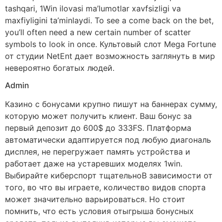
tashqari, 1Win ilovasi ma’lumotlar xavfsizligi va
maxfiyligini ta’minlaydi. To see a come back on the bet,
you’ll often need a new certain number of scatter
symbols to look in once. Культовый слот Mega Fortune
от студии NetEnt дает возможность заглянуть в мир
невероятно богатых людей.
Admin
Казино с бонусами крупно пишут на баннерах сумму,
которую может получить клиент. Ваш бонус за
первый депозит до 600$ до 333FS. Платформа
автоматически адаптируется под любую диагональ
дисплея, не перегружает память устройства и
работает даже на устаревших моделях 1win.
Выбирайте киберспорт тщательноВ зависимости от
того, во что вы играете, количество видов спорта
может значительно варьироваться. Но стоит
помнить, что есть условия отыгрыша бонусных