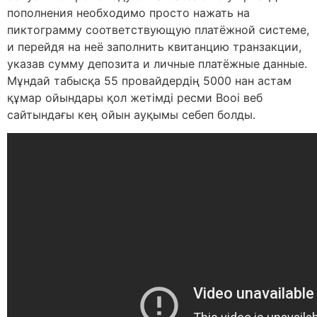
пополнения необходимо просто нажать на
пиктограмму соответствующую платёжной системе,
и перейдя на неё заполнить квитанцию транзакции,
указав сумму депозита и личные платёжные данные.
Мұндай табысқа 55 провайдердің 5000 нан астам
құмар ойындары қол жетімді ресми Booi веб
сайтындағы кең ойын ауқымы себеп болды.