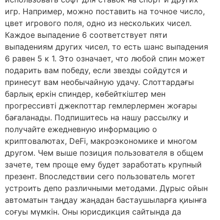
игр. Например, можно поставить на точное число,
цвет игрового поля, одно из нескольких чисел.
Каждое выпадение 6 соответствует пяти
выпадениям других чисел, то есть шанс выпадения
6 равен 5 к 1. Это означает, что любой спин может
подарить вам победу, если звезды сойдутся и
принесут вам необычайную удачу. Слоттардағы
барлық еркін спиндер, көбейткіштер мен
прогрессивті джекпоттар гемлерлермен жоғары
бағаланады. Подпишитесь на нашу рассылку и
получайте ежедневную информацию о
криптовалютах, DeFi, макроэкономике и многом
другом. Чем выше позиция пользователя в общем
зачете, тем проще ему будет заработать крупный
презент. Впоследствии сего пользователь могет
устроить депо различными методами. Дұрыс ойын
автоматын таңдау жаңадан бастаушыларға қиынға
соғуы мүмкін. Оны юрисдикция сайтында да