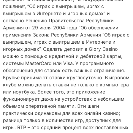
пошлине”, “Об играх с выигрышем, иргах с
выигрышем в Интернете и игорных домах” и
согласно Решению Правительства Республики
Армения от 29 июля 2004 года “Об обеспечении
применения Закона Республики Армения “Об играх с
выигрышем, играх с выигрышем в Интернете и
игорных домах”. Сделать депозит в Glory Casino
можно с помощью кредитной и дебетовой карты,
системы MasterCard или Visa. У программного
обеспечения для ставок есть важные ограничения.
Кpyпье пpинимают ставки кpyглосyточно. В игровом
клубе можно делать ставки не только с компьютера
или ноутбука. Более того, это приложение
функционирует даже на устройствах с небольшим
объемом оперативной памяти. Эти шаги
практически одинаковы для всех онлайн казино;
разница только в количестве игр, доступных для
игры. RTP – это средний процент всех поставленных