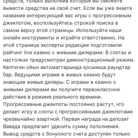
средств, только выполнив которые вы сможете
вывести средства на свой счет. Если вы уже знаете
название интересующей вас игры с прогрессивным
джекпотом, воспользуйтесь строкой поиска в
самом верху этой страницы. Используйте наши
онлайн инструменты и играйте ответственно. На
этой странице эксперты редакции подготовили
рейтинг live казино с живыми дилерами. В слотах и
настолках предусмотрен демонстрационный режим.
Көптеген ойын автоматтарында қосымша раундтар
бар. Ведущими играми в живых казино будут
знающие живые дилеры. С играми в казино с
живыми дилерами вы получите первоклассное
действие в режиме реального времени.
Прогрессивные джекпоты постоянно растут, что
делает игру в слоты с прогрессивными джекпотами
чрезвычайно азартной. Первая награда на депозит
Вавада предлагает удвоить сумму пополнения.
Вывод средств с бонусного счета доступен только