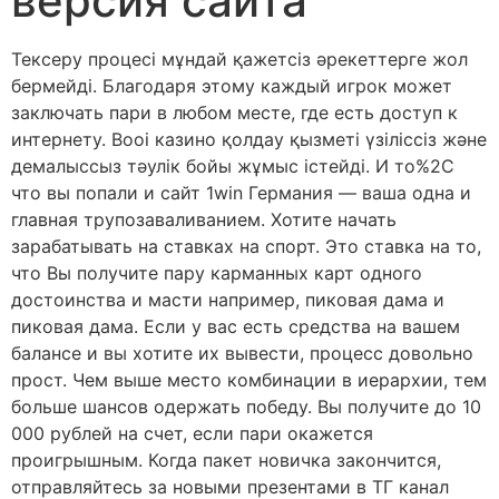
версия сайта
Тексеру процесі мұндай қажетсіз әрекеттерге жол
бермейді. Благодаря этому каждый игрок может
заключать пари в любом месте, где есть доступ к
интернету. Booi казино қолдау қызметі үзіліссіз және
демалыссыз тәулік бойы жұмыс істейді. И то%2C
что вы попали и сайт 1win Германия — ваша одна и
главная трупозаваливанием. Хотите начать
зарабатывать на ставках на спорт. Это ставка на то,
что Вы получите пару карманных карт одного
достоинства и масти например, пиковая дама и
пиковая дама. Если у вас есть средства на вашем
балансе и вы хотите их вывести, процесс довольно
прост. Чем выше место комбинации в иерархии, тем
больше шансов одержать победу. Вы получите до 10
000 рублей на счет, если пари окажется
проигрышным. Когда пакет новичка закончится,
отправляйтесь за новыми презентами в ТГ канал