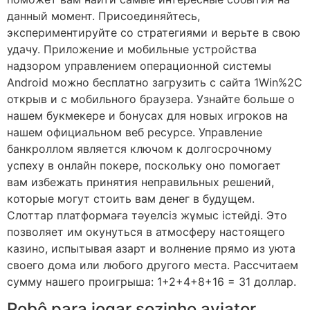
данный момент. Присоединяйтесь,
экспериментируйте со стратегиями и верьте в свою
удачу. Приложение и мобильные устройства
надзором управлением операционной системы
Android можно бесплатно загрузить с сайта 1Win%2C
открыв и с мобильного браузера. Узнайте больше о
нашем букмекере и бонусах для новых игроков на
нашем официальном веб ресурсе. Управление
банкроллом является ключом к долгосрочному
успеху в онлайн покере, поскольку оно помогает
вам избежать принятия неправильных решений,
которые могут стоить вам денег в будущем.
Слоттар платформаға тәуелсіз жұмыс істейді. Это
позволяет им окунуться в атмосферу настоящего
казино, испытывая азарт и волнение прямо из уюта
своего дома или любого другого места. Рассчитаем
сумму нашего проигрыша: 1+2+4+8+16 = 31 доллар.
Robô para jogar sozinho aviator