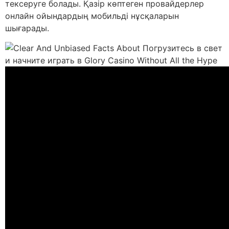
тексеруге болады. Қазір көптеген провайдерлер
онлайн ойындардың мобильді нұсқаларын
шығарады.