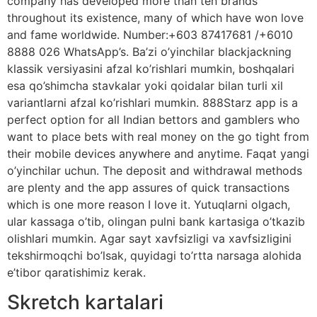
company has developed more than ten brands
throughout its existence, many of which have won love
and fame worldwide. Number:+603 87417681 /+6010
8888 026 WhatsApp’s. Ba’zi o’yinchilar blackjackning
klassik versiyasini afzal ko’rishlari mumkin, boshqalari
esa qo’shimcha stavkalar yoki qoidalar bilan turli xil
variantlarni afzal ko’rishlari mumkin. 888Starz app is a
perfect option for all Indian bettors and gamblers who
want to place bets with real money on the go tight from
their mobile devices anywhere and anytime. Faqat yangi
o’yinchilar uchun. The deposit and withdrawal methods
are plenty and the app assures of quick transactions
which is one more reason I love it. Yutuqlarni olgach,
ular kassaga o’tib, olingan pulni bank kartasiga o’tkazib
olishlari mumkin. Agar sayt xavfsizligi va xavfsizligini
tekshirmoqchi bo’lsak, quyidagi to’rtta narsaga alohida
e’tibor qaratishimiz kerak.
Skretch kartalari