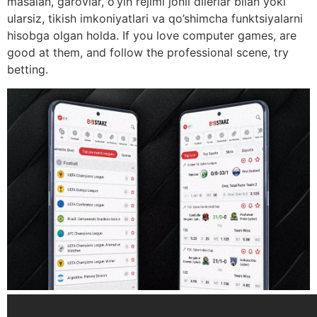
masalan, garovlar, o’yin rejimi jonli dilerlar bilan yoki
ularsiz, tikish imkoniyatlari va qo’shimcha funktsiyalarni
hisobga olgan holda. If you love computer games, are
good at them, and follow the professional scene, try
betting.