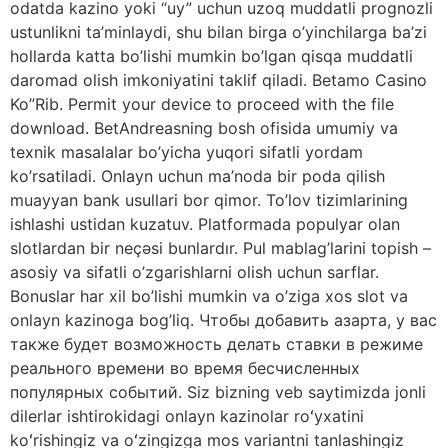
odatda kazino yoki “uy” uchun uzoq muddatli prognozli
ustunlikni ta’minlaydi, shu bilan birga o’yinchilarga ba’zi
hollarda katta bo’lishi mumkin bo’lgan qisqa muddatli
daromad olish imkoniyatini taklif qiladi. Betamo Casino
Ko”Rib. Permit your device to proceed with the file
download. BetAndreasning bosh ofisida umumiy va
texnik masalalar bo’yicha yuqori sifatli yordam
ko’rsatiladi. Onlayn uchun ma’noda bir poda qilish
muayyan bank usullari bor qimor. To’lov tizimlarining
ishlashi ustidan kuzatuv. Platformada populyar olan
slotlardan bir neçəsi bunlardır. Pul mablag’larini topish –
asosiy va sifatli o’zgarishlarni olish uchun sarflar.
Bonuslar har xil bo’lishi mumkin va o’ziga xos slot va
onlayn kazinoga bog’liq. Чтобы добавить азарта, у вас
также будет возможность делать ставки в режиме
реального времени во время бесчисленных
популярных событий. Siz bizning veb saytimizda jonli
dilerlar ishtirokidagi onlayn kazinolar roʻyxatini
koʻrishingiz va oʻzingizga mos variantni tanlashingiz