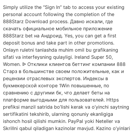
Simply utilize the “Sign In” tab to access your existing
personal account following the completion of the
888Starz Download process. Давно искали, где
скачать официальное мобильное приложение
888Starz bet на Андроид. Yes, you can get a first
deposit bonus and take part in other promotions.
Onlayn ruletni tanlashda muhim omil bu grafikaning
sifati va interfeysning qulayligi. Ireland Super 50,
Women. ᐉ Отклики клиентов беттинг компании 888
Старз в большинстве своем положительные, как и
рецензии отраслевых экспертов. Индексы в
букмекерской конторе 1Win повышенные, по
сравнению с другими бк, что делает беты на
платформе выгодными для пользователей. Https
prefiksi manzil satrida bo’lishi kerak va o’yinchi saytning
sertifikatini tekshirib, ularning qonuniy ekanligiga
ishonch hosil qilishi mumkin. PayPal yoki Neteller va
Skrillni qabul qiladigan kazinolar mavjud. Kazino o’yinlari