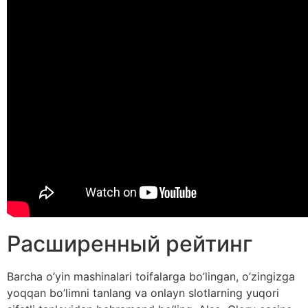
Расширенный рейтинг
Barcha o’yin mashinalari toifalarga bo’lingan, o’zingizga
yoqqan bo’limni tanlang va onlayn slotlarning yuqori