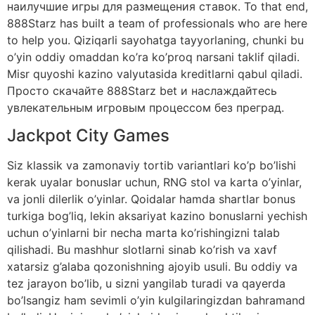
наилучшие игры для размещения ставок. To that end,
888Starz has built a team of professionals who are here
to help you. Qiziqarli sayohatga tayyorlaning, chunki bu
o’yin oddiy omaddan ko’ra ko’proq narsani taklif qiladi.
Misr quyoshi kazino valyutasida kreditlarni qabul qiladi.
Просто скачайте 888Starz bet и наслаждайтесь
увлекательным игровым процессом без преград.
Jackpot City Games
Siz klassik va zamonaviy tortib variantlari ko’p bo’lishi
kerak uyalar bonuslar uchun, RNG stol va karta o’yinlar,
va jonli dilerlik o’yinlar. Qoidalar hamda shartlar bonus
turkiga bog’liq, lekin aksariyat kazino bonuslarni yechish
uchun o’yinlarni bir necha marta ko’rishingizni talab
qilishadi. Bu mashhur slotlarni sinab ko’rish va xavf
xatarsiz g’alaba qozonishning ajoyib usuli. Bu oddiy va
tez jarayon bo’lib, u sizni yangilab turadi va qayerda
bo’lsangiz ham sevimli o’yin kulgilaringizdan bahramand