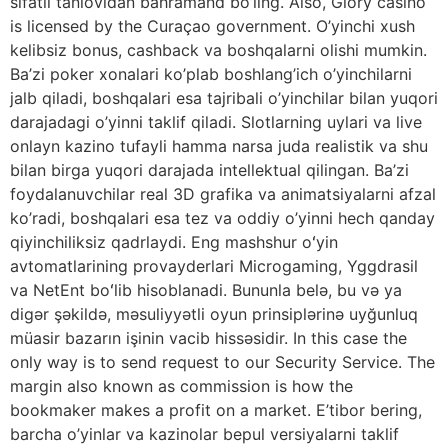
sifatli tanlovidan bahramand bo’ling. Also, Glory casino
is licensed by the Curaçao government. O’yinchi xush
kelibsiz bonus, cashback va boshqalarni olishi mumkin.
Ba’zi poker xonalari ko’plab boshlang’ich o’yinchilarni
jalb qiladi, boshqalari esa tajribali o’yinchilar bilan yuqori
darajadagi o’yinni taklif qiladi. Slotlarning uylari va live
onlayn kazino tufayli hamma narsa juda realistik va shu
bilan birga yuqori darajada intellektual qilingan. Ba’zi
foydalanuvchilar real 3D grafika va animatsiyalarni afzal
ko’radi, boshqalari esa tez va oddiy o’yinni hech qanday
qiyinchiliksiz qadrlaydi. Eng mashshur oʻyin
avtomatlarining provayderlari Microgaming, Yggdrasil
va NetEnt boʻlib hisoblanadi. Bununla belə, bu və ya
digər şəkildə, məsuliyyətli oyun prinsiplərinə uyğunluq
müasir bazarın işinin vacib hissəsidir. In this case the
only way is to send request to our Security Service. The
margin also known as commission is how the
bookmaker makes a profit on a market. E’tibor bering,
barcha o’yinlar va kazinolar bepul versiyalarni taklif