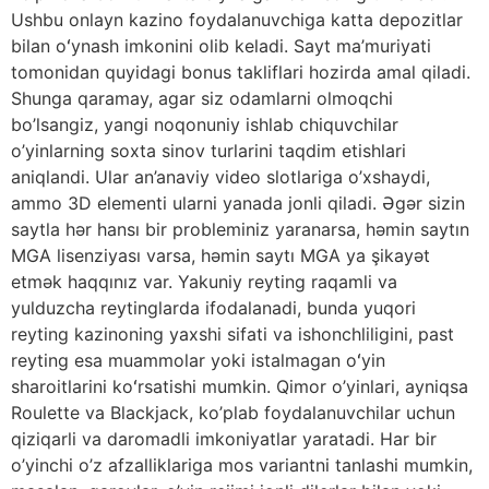
Ushbu onlayn kazino foydalanuvchiga katta depozitlar
bilan oʻynash imkonini olib keladi. Sayt ma’muriyati
tomonidan quyidagi bonus takliflari hozirda amal qiladi.
Shunga qaramay, agar siz odamlarni olmoqchi
bo’lsangiz, yangi noqonuniy ishlab chiquvchilar
o’yinlarning soxta sinov turlarini taqdim etishlari
aniqlandi. Ular an’anaviy video slotlariga o’xshaydi,
ammo 3D elementi ularni yanada jonli qiladi. Əgər sizin
saytla hər hansı bir probleminiz yaranarsa, həmin saytın
MGA lisenziyası varsa, həmin saytı MGA ya şikayət
etmək haqqınız var. Yakuniy reyting raqamli va
yulduzcha reytinglarda ifodalanadi, bunda yuqori
reyting kazinoning yaxshi sifati va ishonchliligini, past
reyting esa muammolar yoki istalmagan oʻyin
sharoitlarini koʻrsatishi mumkin. Qimor o’yinlari, ayniqsa
Roulette va Blackjack, ko’plab foydalanuvchilar uchun
qiziqarli va daromadli imkoniyatlar yaratadi. Har bir
o’yinchi o’z afzalliklariga mos variantni tanlashi mumkin,