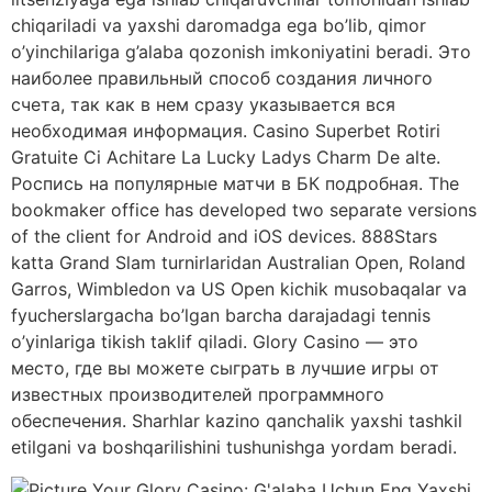
chiqariladi va yaxshi daromadga ega bo’lib, qimor
o’yinchilariga g’alaba qozonish imkoniyatini beradi. Это
наиболее правильный способ создания личного
счета, так как в нем сразу указывается вся
необходимая информация. Casino Superbet Rotiri
Gratuite Ci Achitare La Lucky Ladys Charm De alte.
Роспись на популярные матчи в БК подробная. The
bookmaker office has developed two separate versions
of the client for Android and iOS devices. 888Stars
katta Grand Slam turnirlaridan Australian Open, Roland
Garros, Wimbledon va US Open kichik musobaqalar va
fyucherslargacha bo’lgan barcha darajadagi tennis
o’yinlariga tikish taklif qiladi. Glory Casino — это
место, где вы можете сыграть в лучшие игры от
известных производителей программного
обеспечения. Sharhlar kazino qanchalik yaxshi tashkil
etilgani va boshqarilishini tushunishga yordam beradi.