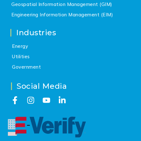
Geospatial Information Management (GIM)
Engineering Information Management (EIM)
Industries
Energy
Utilities
Government
Social Media