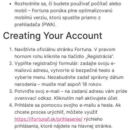
Rozhodnite sa, či budete používať počítač alebo
mobil – Fortuna ponúka plne optimalizovanú
mobilnú verziu, ktorú spustíte priamo z
prehliadača (PWA).
Creating Your Account
Navštívte oficiálnu stránku Fortuna. V pravom
hornom rohu kliknite na tlačidlo „Registrácia“.
Vyplňte registračný formulár: zadajte svoju e-
mailovú adresu, vytvorte si bezpečné heslo a
vyberte menu. Nezabudnite zadať správny dátum
narodenia – musíte mať aspoň 18 rokov.
Potvrďte svoj e-mail – na zadanú adresu vám príde
overovací odkaz. Kliknutím naň aktivujete účet.
Prihláste sa pomocou svojho e-mailu a hesla. Ak
chcete proces urýchliť, môžete využiť
https://ifortuna1.sk/prihlasenie/
rýchleho
prihlásenia, ktoré nájdete na hlavnej stránke.