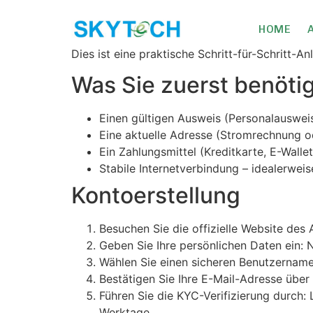
HOME
Dies ist eine praktische Schritt-für-Schritt-A
Was Sie zuerst benöti
Einen gültigen Ausweis (Personalausweis 
Eine aktuelle Adresse (Stromrechnung o
Ein Zahlungsmittel (Kreditkarte, E-Wall
Stabile Internetverbindung – idealerwe
Kontoerstellung
Besuchen Sie die offizielle Website des 
Geben Sie Ihre persönlichen Daten ein:
Wählen Sie einen sicheren Benutzername
Bestätigen Sie Ihre E-Mail-Adresse über 
Führen Sie die KYC-Verifizierung durch
Werktage.