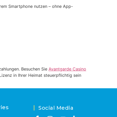
 Ihrem Smartphone nutzen – ohne App-
szahlungen. Besuchen Sie
Avantgarde Casino
zenz in Ihrer Heimat steuerpflichtig sein
ies
Social Media