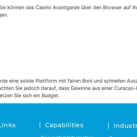
g: Sie können das Casino Avantgarde über den Browser auf
gen.
e eine solide Plattform mit fairen Boni und schnellen Au
achten Sie jedoch darauf, dass Gewinne aus einer Curacao-Li
etzen Sie sich ein Budget.
Links
Capabilities
Industr