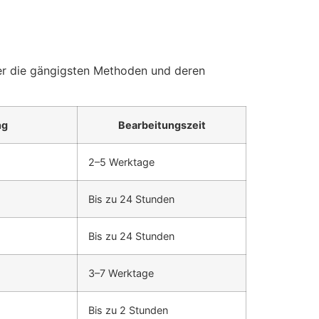
ber die gängigsten Methoden und deren
ng
Bearbeitungszeit
2–5 Werktage
Bis zu 24 Stunden
Bis zu 24 Stunden
3–7 Werktage
Bis zu 2 Stunden