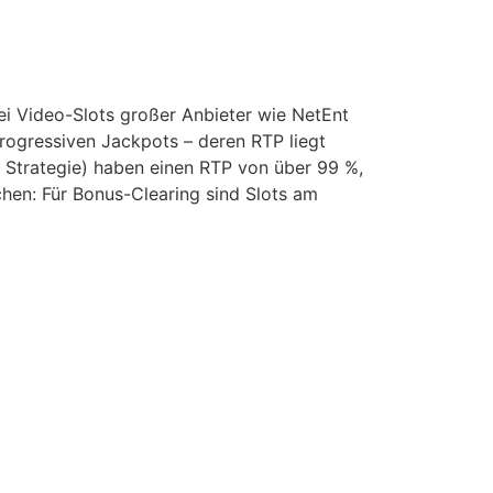
bei Video-Slots großer Anbieter wie NetEnt
rogressiven Jackpots – deren RTP liegt
er Strategie) haben einen RTP von über 99 %,
chen: Für Bonus-Clearing sind Slots am