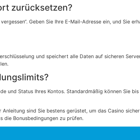
ort zurücksetzen?
 vergessen“. Geben Sie Ihre E-Mail-Adresse ein, und Sie er
rschlüsselung und speichert alle Daten auf sicheren Serve
len.
lungslimits?
hode und Status Ihres Kontos. Standardmäßig können Sie b
r Anleitung sind Sie bestens gerüstet, um das Casino sich
ts die Bonusbedingungen zu prüfen.