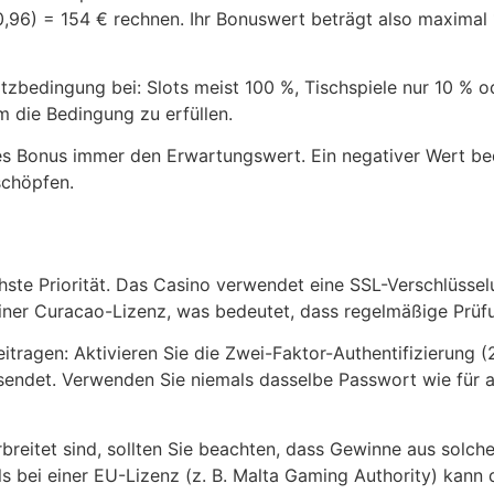
0,96) = 154 € rechnen. Ihr Bonuswert beträgt also maximal 
tzbedingung bei: Slots meist 100 %, Tischspiele nur 10 % o
 die Bedingung zu erfüllen.
 Bonus immer den Erwartungswert. Ein negativer Wert bede
schöpfen.
chste Priorität. Das Casino verwendet eine SSL-Verschlüsse
einer Curacao-Lizenz, was bedeutet, dass regelmäßige Prüfu
beitragen: Aktivieren Sie die Zwei-Faktor-Authentifizierung
esendet. Verwenden Sie niemals dasselbe Passwort wie für 
eitet sind, sollten Sie beachten, dass Gewinne aus solch
ls bei einer EU-Lizenz (z. B. Malta Gaming Authority) kann 