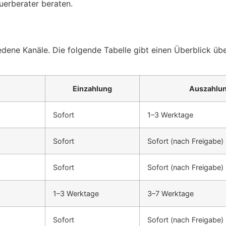
uerberater beraten.
edene Kanäle. Die folgende Tabelle gibt einen Überblick ü
Einzahlung
Auszahlu
Sofort
1–3 Werktage
Sofort
Sofort (nach Freigabe)
Sofort
Sofort (nach Freigabe)
1–3 Werktage
3–7 Werktage
Sofort
Sofort (nach Freigabe)