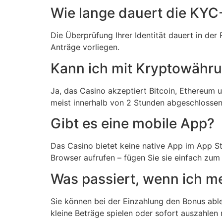
Wie lange dauert die KY
Die Überprüfung Ihrer Identität dauert in der
Anträge vorliegen.
Kann ich mit Kryptowähr
Ja, das Casino akzeptiert Bitcoin, Ethereum 
meist innerhalb von 2 Stunden abgeschlossen
Gibt es eine mobile App?
Das Casino bietet keine native App im App St
Browser aufrufen – fügen Sie sie einfach zum 
Was passiert, wenn ich m
Sie können bei der Einzahlung den Bonus abl
kleine Beträge spielen oder sofort auszahlen