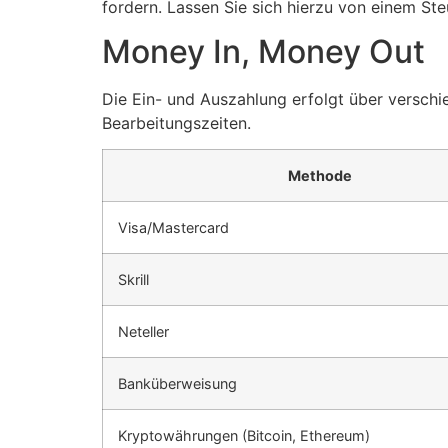
fordern. Lassen Sie sich hierzu von einem Ste
Money In, Money Out
Die Ein- und Auszahlung erfolgt über verschi
Bearbeitungszeiten.
Methode
Visa/Mastercard
Skrill
Neteller
Banküberweisung
Kryptowährungen (Bitcoin, Ethereum)