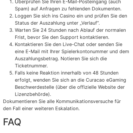
Überprüfen Sie Ihren E-Mail-Posteingang (auch
Spam) auf Anfragen zu fehlenden Dokumenten.
Loggen Sie sich ins Casino ein und prüfen Sie den
Status der Auszahlung unter „Verlauf“.
Warten Sie 24 Stunden nach Ablauf der normalen
Frist, bevor Sie den Support kontaktieren.
Kontaktieren Sie den Live-Chat oder senden Sie
eine E-Mail mit Ihrer Spielerkontonummer und dem
Auszahlungsbetrag. Notieren Sie sich die
Ticketnummer.
Falls keine Reaktion innerhalb von 48 Stunden
erfolgt, wenden Sie sich an die Curacao eGaming
Beschwerdestelle (über die offizielle Website der
Lizenzbehörde).
Dokumentieren Sie alle Kommunikationsversuche für
den Fall einer weiteren Eskalation.
FAQ