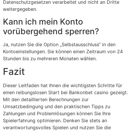
Datenschutzgesetzen verarbeitet und nicht an Dritte
weitergegeben.
Kann ich mein Konto
vorübergehend sperren?
Ja, nutzen Sie die Option „Selbstausschluss“ in den
Kontoeinstellungen. Sie können einen Zeitraum von 24
Stunden bis zu mehreren Monaten wählen.
Fazit
Dieser Leitfaden hat Ihnen die wichtigsten Schritte für
einen reibungslosen Start bei Bankonbet casino gezeigt.
Mit den detaillierten Berechnungen zur
Umsatzbedingung und den praktischen Tipps zu
Zahlungen und Problemlösungen können Sie Ihre
Spielerfahrung optimieren. Denken Sie stets an
verantwortungsvolles Spielen und nutzen Sie die