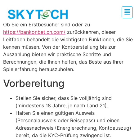
Ob Sie ein Erstbesucher sind oder zu
https://bankonbet.cn.com/
zurückkehren, dieser
Leitfaden behandelt die wichtigsten Funktionen, die Sie
kennen müssen. Von der Kontoerstellung bis zur
Auszahlung bieten wir praktische Schritte und
Berechnungen, die Ihnen helfen, das Beste aus Ihrer
Spielerfahrung herauszuholen.
Vorbereitung
Stellen Sie sicher, dass Sie volljährig sind
(mindestens 18 Jahre, je nach Land 21).
Halten Sie einen gültigen Ausweis
(Personalausweis oder Reisepass) und einen
Adressnachweis (Energierechnung, Kontoauszug)
bereit, da die KYC-Prüfung zwingend ist.