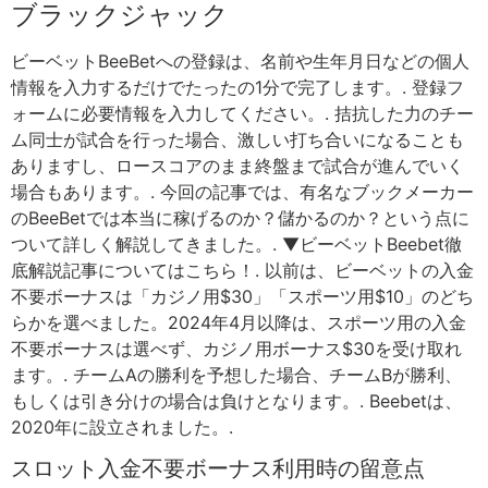
ブラックジャック
ビーベットBeeBetへの登録は、名前や生年月日などの個人
情報を入力するだけでたったの1分で完了します。. 登録フ
ォームに必要情報を入力してください。. 拮抗した力のチー
ム同士が試合を行った場合、激しい打ち合いになることも
ありますし、ロースコアのまま終盤まで試合が進んでいく
場合もあります。. 今回の記事では、有名なブックメーカー
のBeeBetでは本当に稼げるのか？儲かるのか？という点に
ついて詳しく解説してきました。. ▼ビーベットBeebet徹
底解説記事についてはこちら！. 以前は、ビーベットの入金
不要ボーナスは「カジノ用$30」「スポーツ用$10」のどち
らかを選べました。2024年4月以降は、スポーツ用の入金
不要ボーナスは選べず、カジノ用ボーナス$30を受け取れ
ます。. チームAの勝利を予想した場合、チームBが勝利、
もしくは引き分けの場合は負けとなります。. Beebetは、
2020年に設立されました。.
スロット入金不要ボーナス利用時の留意点