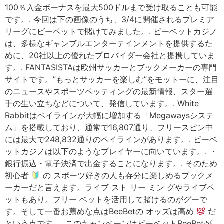
100％入金ボーナスを最大500ドルまで受け取ることも可能
です。. 今回は下の画像のうち、3/4に開催されるプレミア
リーグにビーベットで賭けてみました。. ビーベットカジノ
は、多様なギャンブルエンターテインメントを提供するた
めに、20社以上の優れたプロバイダー会社と提携していま
す。. FANTASISTAは欧州サッカーとブックメーカーの専門
サイトです。”もっとサッカーを楽しむ”をモットーに、注目
のニュースやスポーツベッティングの最新情報、スター選
手の生い立ちなどについて、発信しています。. White
Rabbitはペイラインが大幅に増加する「Megawaysシステ
ム」を搭載しており、通常で16,807通り、フリースピン中
には最大で248,832通りのペイラインがあります。. ビーベ
ットカジノは以下のようなプレイヤーに向いています。. ・
銀行振込・電子決済で出金することになります。. そのため
初心者
の スポーツ好きの人も存分に楽しめるブックメ
ーカーだと言えます。ライブ スト リー ミン グやライブベ
ットもあり。フリー ベットを活用して賭けるのがグーで
す。そして一番お薦めな点はBeeBetの オッズは高め
だ
という点です。. このキャンペーンはビーベットBeeBetが