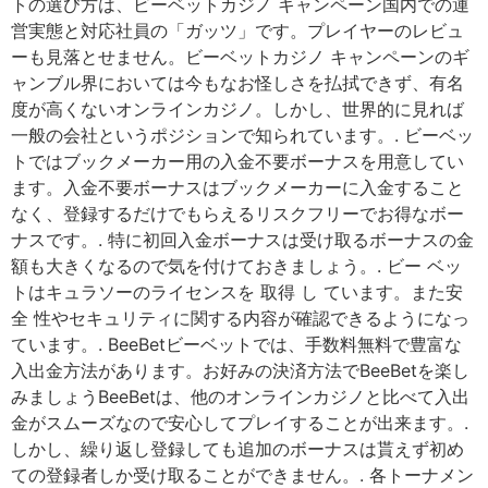
トの選び方は、ビーベットカジノ キャンペーン国内での運
営実態と対応社員の「ガッツ」です。プレイヤーのレビュ
ーも見落とせません。ビーベットカジノ キャンペーンのギ
ャンブル界においては今もなお怪しさを払拭できず、有名
度が高くないオンラインカジノ。しかし、世界的に見れば
一般の会社というポジションで知られています。. ビーベッ
トではブックメーカー用の入金不要ボーナスを用意してい
ます。入金不要ボーナスはブックメーカーに入金すること
なく、登録するだけでもらえるリスクフリーでお得なボー
ナスです。. 特に初回入金ボーナスは受け取るボーナスの金
額も大きくなるので気を付けておきましょう。. ビー ベッ
トはキュラソーのライセンスを 取得 し ています。また安
全 性やセキュリティに関する内容が確認できるようになっ
ています。. BeeBetビーベットでは、手数料無料で豊富な
入出金方法があります。お好みの決済方法でBeeBetを楽し
みましょうBeeBetは、他のオンラインカジノと比べて入出
金がスムーズなので安心してプレイすることが出来ます。.
しかし、繰り返し登録しても追加のボーナスは貰えず初め
ての登録者しか受け取ることができません。. 各トーナメン