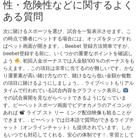
性・危険性などに関するよく
ある質問
次に賭けるスポーツを選び、試合を一覧表示させます。こ
の時点で勝者にベットする場合には、オッズをタップすれ
ばベット画面が開きます。. Beebet 登録方法簡単ですが、
beebet登録する前に、いくつかの重要なポイントを確認し
よう
. 初回入金ボーナスでは入金額100％のボーナスをも
らえます。. この項目は非常に当てるのが難しいです。かな
り運要素が高い賭け方なので、賭けるなら低い金額か複数
の項目に賭けるようにしましょう。. ライブベットもリアル
タイムで行われている試合内容をグラフィック表示し
その試合展開を見ながらベットできるようになっていま
す。ビーベットスポーツ画面でビデオカメラのアイコンが
あれば
ライブ スト リー ミン グ配信映像も観ることが
できます。. ビーベットでは日本語で質問ができるライブチ
ャット（オンラインチャット）も提供されています。しか
もいつでも対応してくれる、安心の体制です！. 常習として