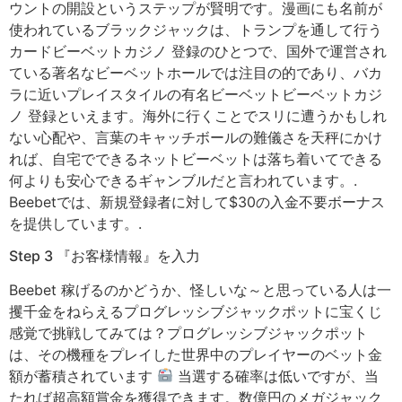
ウントの開設というステップが賢明です。漫画にも名前が
使われているブラックジャックは、トランプを通して行う
カードビーベットカジノ 登録のひとつで、国外で運営され
ている著名なビーベットホールでは注目の的であり、バカ
ラに近いプレイスタイルの有名ビーベットビーベットカジ
ノ 登録といえます。海外に行くことでスリに遭うかもしれ
ない心配や、言葉のキャッチボールの難儀さを天秤にかけ
れば、自宅でできるネットビーベットは落ち着いてできる
何よりも安心できるギャンブルだと言われています。.
Beebetでは、新規登録者に対して$30の入金不要ボーナス
を提供しています。.
Step 3 『お客様情報』を入力
Beebet 稼げるのかどうか、怪しいな～と思っている人は一
攫千金をねらえるプログレッシブジャックポットに宝くじ
感覚で挑戦してみては？プログレッシブジャックポット
は、その機種をプレイした世界中のプレイヤーのベット金
額が蓄積されています
当選する確率は低いですが、当
たれば超高額賞金を獲得できます。数億円のメガジャック