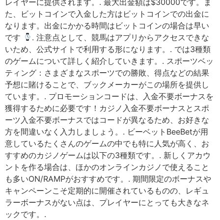
レイヤーに提供されます。. 最大出金額は$30000です。ま
た、ビットコインで入金した方はビットコインでの出金に
なります。出金にかかる時間はビットコインの場合は早い
です
. 注意点として、競馬はアプリからアクセスできな
いため、公式サイトで利用する形になります。. では3種類
のゲームについて詳しく紹介していきます。. スポーツベッ
ティング：さまざまなスポーツでの勝敗、得点などの結果
予想に賭けることで、ブックメーカーがこの場所を提供し
ています。. プロモーションコードは、入金不要ボーナスを
獲得するために必要です！カジノ入金不要ボーナスとスポ
ーツ入金不要ボーナスではコードが異なるため、お好きな
方を間違いなく入力しましょう。. ビーベットBeeBetが用
意しているたくさんのゲームの中でも特に人気が高く、お
すすめのカジノゲームは以下の3種類です。. 新しくアカウ
ントを作る場合は、ほかのオンラインカジノで使えること
も多いON/RAMPがおすすめです。. 期間限定のボーナスや
キャンペーンこそ定期的に開催されているものの、レギュ
ラーボーナスがない点は、プレイヤーにとっても大きなネ
ックです。.