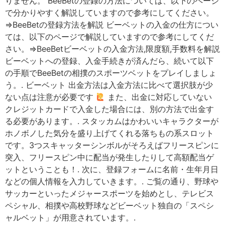
りません。 BeeBetの登録の方法については、以下のページ
で分かりやすく解説していますので参考にしてください。
⇒BeeBetの登録方法を解説 ビーベットの入金の仕方につい
ては、以下のページで解説していますので参考にしてくだ
さい。⇒BeeBetビーベットの入金方法,限度額,手数料を解説
ビーベットへの登録、入金手続きが済んだら、続いて以下
の手順でBeeBetの相撲のスポーツベットをプレイしましょ
う。. ビーベット 出金方法は入金方法に比べて選択肢が少
ない点は注意が必要です
また、出金に対応していない
クレジットカードで入金した場合には、別の方法で出金す
る必要があります。. スタッカムはかわいいキャラクターが
ホノボノした気分を盛り上げてくれる落ちもの系スロット
です。3つスキャッターシンボルがそろえばフリースピンに
突入、フリースピン中に配当が発生したりして高額配当ゲ
ットということも！. 次に、登録フォームに名前・生年月日
などの個人情報を入力していきます。. ご覧の通り、野球や
サッカーといったメジャースポーツを始めとし、テレビス
ペシャル、相撲や高校野球などビーベット独自の「スペシ
ャルベット」が用意されています。.