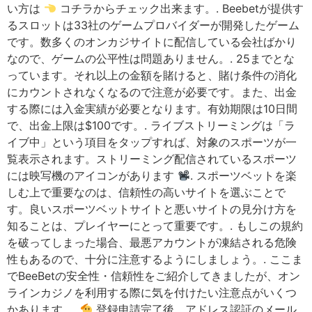
い方は
コチラからチェック出来ます。. Beebetが提供す
るスロットは33社のゲームプロバイダーが開発したゲーム
です。数多くのオンカジサイトに配信している会社ばかり
なので、ゲームの公平性は問題ありません。. 25までとな
っています。それ以上の金額を賭けると、賭け条件の消化
にカウントされなくなるので注意が必要です。また、出金
する際には入金実績が必要となります。有効期限は10日間
で、出金上限は$100です。. ライブストリーミングは「ラ
イブ中」という項目をタップすれば、対象のスポーツが一
覧表示されます。ストリーミング配信されているスポーツ
には映写機のアイコンがあります
. スポーツベットを楽
しむ上で重要なのは、信頼性の高いサイトを選ぶことで
す。良いスポーツベットサイトと悪いサイトの見分け方を
知ることは、プレイヤーにとって重要です。. もしこの規約
を破ってしまった場合、最悪アカウントが凍結される危険
性もあるので、十分に注意するようにしましょう。. ここま
でBeeBetの安全性・信頼性をご紹介してきましたが、オン
ラインカジノを利用する際に気を付けたい注意点がいくつ
かあります。.
登録申請完了後、アドレス認証のメール