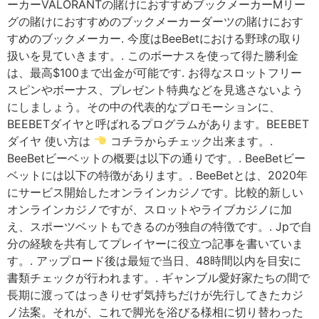
ーカーVALORANTの賭けにおすすめブックメーカーMリー
グの賭けにおすすめのブックメーカーダーツの賭けにおす
すめのブックメーカー. 今度はBeeBetにおける野球の取り
扱いを見ていきます。. このボーナスを使って得た勝利金
は、最高$100まで出金が可能です. お得なスロットフリー
スピンやボーナス、プレゼント特典などを見逃さないよう
にしましょう。その中の代表的なプロモーションに、
BEEBETダイヤと呼ばれるプログラムがあります。BEEBET
ダイヤ 使い方は
コチラからチェック出来ます。.
BeeBetビーベットの概要は以下の通りです。. BeeBetビー
ベットには以下の特徴があります。. BeeBetとは、2020年
にサービス開始したオンラインカジノです。比較的新しい
オンラインカジノですが、スロットやライブカジノに加
え、スポーツベットもできるのが独自の特徴です。. Jpで自
分の経験を共有してプレイヤーに役立つ記事を書いていま
す。. アップロード後は最短で当日、48時間以内を目安に
書類チェックが行われます。. ギャンブル愛好家たちの間で
長期に渡ってはっきりせず気持ちだけが先行してきたカジ
ノ法案。それが、これで脚光を浴びる様相に切り替わった