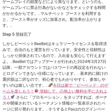
ゲームプレイの頻度などにより異なります。というのも、
ゲームプレイに禁止行為がないかなどをチェックする時間
がかかるからです。. マルチベット ブーストを利用する
と、ブースト率がオッズに加算され、配当率が上がりま
す。.
Step 5 登録完了
しかしビーベットBeeBetはキュラソーライセンスを取得済
みで、合法のもと運営を行っています。安全性と信頼性は
しっかり担保されているので、入出金も安心して行えます
よ。. BeeBetではアップデートが行われた2024年3月27日
以降、一部アカウントではパスワードの再設定を行わない
とログインできない仕様になっています。. 基本的に賭けの
選択肢は二択なので、初心者でもわかりやすく、参加しや
すいのは嬉しい点です。.
今日は家で「ビーベッド」のゲ
ームを楽しもう！
登録して、心地よい勝利を手に入れよ
う！
さらに「プロモーション」をタップすれば、ボーナ
スや開催されているトーナメント情報が一覧表示されたペ
ージに切り替わります。. そうするとPayzのログインペー