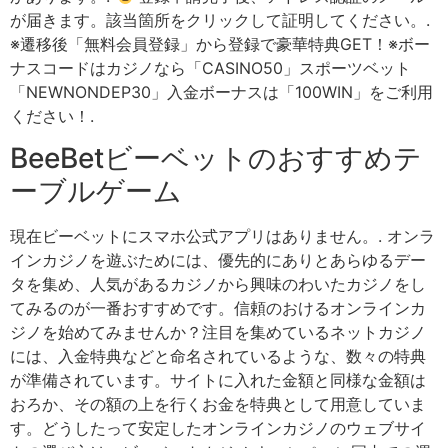
が届きます。該当箇所をクリックして証明してください。.
※遷移後「無料会員登録」から登録で豪華特典GET！※ボー
ナスコードはカジノなら「CASINO50」スポーツベット
「NEWNONDEP30」入金ボーナスは「100WIN」をご利用
ください！.
BeeBetビーベットのおすすめテ
ーブルゲーム
現在ビーベットにスマホ公式アプリはありません。. オンラ
インカジノを遊ぶためには、優先的にありとあらゆるデー
タを集め、人気があるカジノから興味のわいたカジノをし
てみるのが一番おすすめです。信頼のおけるオンラインカ
ジノを始めてみませんか？注目を集めているネットカジノ
には、入金特典などと命名されているような、数々の特典
が準備されています。サイトに入れた金額と同様な金額は
おろか、その額の上を行くお金を特典として用意していま
す。どうしたって安定したオンラインカジノのウェブサイ