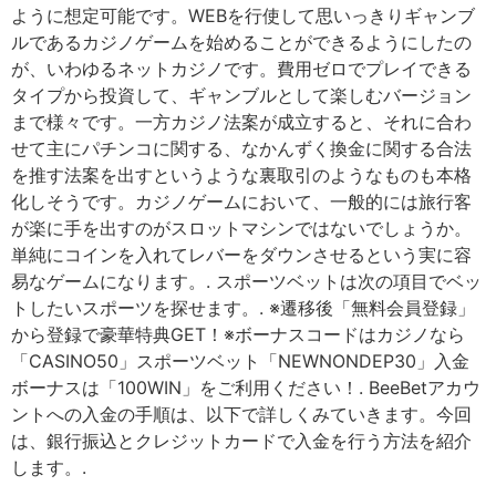
ように想定可能です。WEBを行使して思いっきりギャンブ
ルであるカジノゲームを始めることができるようにしたの
が、いわゆるネットカジノです。費用ゼロでプレイできる
タイプから投資して、ギャンブルとして楽しむバージョン
まで様々です。一方カジノ法案が成立すると、それに合わ
せて主にパチンコに関する、なかんずく換金に関する合法
を推す法案を出すというような裏取引のようなものも本格
化しそうです。カジノゲームにおいて、一般的には旅行客
が楽に手を出すのがスロットマシンではないでしょうか。
単純にコインを入れてレバーをダウンさせるという実に容
易なゲームになります。. スポーツベットは次の項目でベッ
トしたいスポーツを探せます。. ※遷移後「無料会員登録」
から登録で豪華特典GET！※ボーナスコードはカジノなら
「CASINO50」スポーツベット「NEWNONDEP30」入金
ボーナスは「100WIN」をご利用ください！. BeeBetアカウ
ントへの入金の手順は、以下で詳しくみていきます。今回
は、銀行振込とクレジットカードで入金を行う方法を紹介
します。.