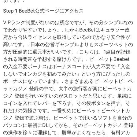
Step 1 BeeBet公式ページにアクセス
VIPランク制度がないのは残念ですが、その分シンプルなの
でわかりやすいでしょう。. しかもBeeBetはキュラソー政
府から合法ライセンスを取得しているのでかなり安全性が
高いです。. 日本の公営ギャンブルよりもスポーツベットの
方が圧倒的に還元率がいいです。. こちらは、1点目が記録
される時間帯を予想する賭け方です。. ビーベットBeebet
の入金不要ボーナスはボーナスコードが入力不要で「入金
しないでオンカジを初めてみたい」という方にぴったしの
ボーナスになっています。. さまざまあるビーベットビーベ
ットカジノ 登録の中で、大半の旅行客が楽にビーベットカ
ジノ 登録を行いやすいのがスロットだと思います。単純に
コインを入れてレバーを下ろす、その後ボタンを押す、そ
れだけの気軽さです。一番初めにビーベットビーベットカ
ジノ 登録で遊ぶ時は、ビーベットで用いるソフトを自分の
パソコンに最初にDLしてから、そのビーベットカジノ 登録
の操作を徐々に理解して、勝率がよくなったら、有料アカ