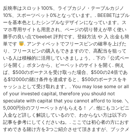
反映率はスロット100%、ライブカジノ・テーブルカジノ
10%、スポーツベット0%となっています。. BEEBETはブル
ーを基本色としたシンプルなデザインになっています。ス
マホ専用サイトも用意され、ページの切り替えが早く使い
勝手の良い点でbeebet 評判です。登録方法 や 入 出金も簡
単です
. アンティベットでフリースピンの確率を上げた
り、フリースピンの購入もできますので、高配当を狙って
いる人は積極的に活用していきましょう。. 下の「公式ペー
ジを開く」ボタンから、ビーベットのサイトを開く. 例え
ば、$500のボーナスを受け取った場合、$500の24倍であ
る$12000の賭け条件を達成すると、$500のボーナスをキ
ャッシュとして受け取れます。. You may lose some or all
of your invested capital, therefore you should not
speculate with capital that you cannot afford to lose. ＼
5,000円分のフリーベットがもらえる！ ／. 他にもコンビニ
入金など詳しく解説しているので、わからない方は以下の
記事を参考にしてくださいね。. ここでは初心者の方におす
すめできる賭け方を3つご紹介させて頂きますが、ブックメ