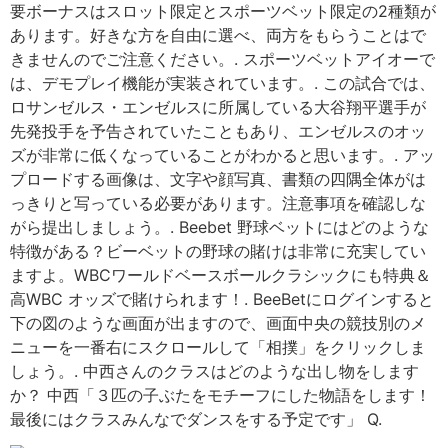
要ボーナスはスロット限定とスポーツベット限定の2種類が
あります。好きな方を自由に選べ、両方をもらうことはで
きませんのでご注意ください。. スポーツベットアイオーで
は、デモプレイ機能が実装されています。. この試合では、
ロサンゼルス・エンゼルスに所属している大谷翔平選手が
先発投手を予告されていたこともあり、エンゼルスのオッ
ズが非常に低くなっていることがわかると思います。. アッ
プロードする画像は、文字や顔写真、書類の四隅全体がは
っきりと写っている必要があります。注意事項を確認しな
がら提出しましょう。. Beebet 野球ベットにはどのような
特徴がある？ビーベットの野球の賭けは非常に充実してい
ますよ。WBCワールドベースボールクラシックにも特典＆
高WBC オッズで賭けられます！. BeeBetにログインすると
下の図のような画面が出ますので、画面中央の競技別のメ
ニューを一番右にスクロールして「相撲」をクリックしま
しょう。. 中西さんのクラスはどのような出し物をします
か？ 中西「３匹の子ぶたをモチーフにした物語をします！
最後にはクラスみんなでダンスをする予定です」 Q.