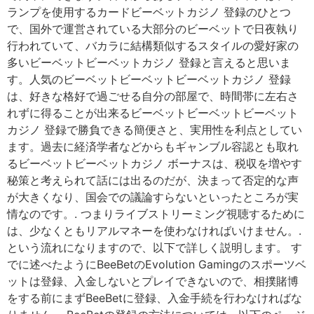
ランプを使用するカードビーベットカジノ 登録のひとつ
で、国外で運営されている大部分のビーベットで日夜執り
行われていて、バカラに結構類似するスタイルの愛好家の
多いビーベットビーベットカジノ 登録と言えると思いま
す。人気のビーベットビーベットビーベットカジノ 登録
は、好きな格好で過ごせる自分の部屋で、時間帯に左右さ
れずに得ることが出来るビーベットビーベットビーベット
カジノ 登録で勝負できる簡便さと、実用性を利点としてい
ます。過去に経済学者などからもギャンブル容認とも取れ
るビーベットビーベットカジノ ボーナスは、税収を増やす
秘策と考えられて話には出るのだが、決まって否定的な声
が大きくなり、国会での議論すらないといったところが実
情なのです。. つまりライブストリーミング視聴するために
は、少なくともリアルマネーを使わなければいけません。.
という流れになりますので、以下で詳しく説明します。 す
でに述べたようにBeeBetのEvolution Gamingのスポーツベ
ットは登録、入金しないとプレイできないので、相撲賭博
をする前にまずBeeBetに登録、入金手続を行わなければな