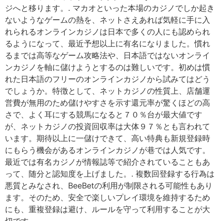
ジへと移ります。. マカオといった本場のカジノでしか起き
ないようなゲームの熱を、ネットさえあれば気軽に手に入
れられるオンラインカジノは日本で多くの人にも認められ
るようになって、最近予想以上に有名になりました。慣れ
るまでは高等なゲーム攻略法や、日本語ではないオンライ
ンカジノを軸に儲けようとするのは難しいです。初めは慣
れた日本語のフリーのオンラインカジノから試みてはどう
でしょうか。特徴として、ネットカジノの性質上、店舗運
営費が無用のため儲けやすさを示す還元率が驚くほどの高
さで、よく耳にする競馬になると７０％台が最大値です
が、ネットカジノの投資回収率は大体９７％とも言われて
います。期待以上に一儲けできて、高い特典も新規登録時
にもらう機会があるオンラインカジノが巷では人気です。
最近では有名カジノが情報誌等で紹介されていることもあ
って、随分と認知度を上げました。. 複数回登録する行為は
悪質とみなされ、BeeBetの利用が制限される可能性もあり
ます。そのため、安全で楽しいプレイ環境を維持するため
にも、重複登録は避け、ルールを守って利用することが大
切です。.