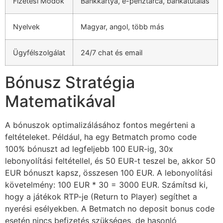
Fizetési Módok
Bankkártya, e-pénztárca, bankátutalás
Nyelvek
Magyar, angol, több más
Ügyfélszolgálat
24/7 chat és email
Bónusz Stratégia
Matematikával
A bónuszok optimalizálásához fontos megérteni a
feltételeket. Például, ha egy Betmatch promo code
100% bónuszt ad legfeljebb 100 EUR-ig, 30x
lebonyolítási feltétellel, és 50 EUR-t teszel be, akkor 50
EUR bónuszt kapsz, összesen 100 EUR. A lebonyolítási
követelmény: 100 EUR * 30 = 3000 EUR. Számítsd ki,
hogy a játékok RTP-je (Return to Player) segíthet a
nyerési esélyekben. A Betmatch no deposit bonus code
esetén nincs befizetés szükséges, de hasonló