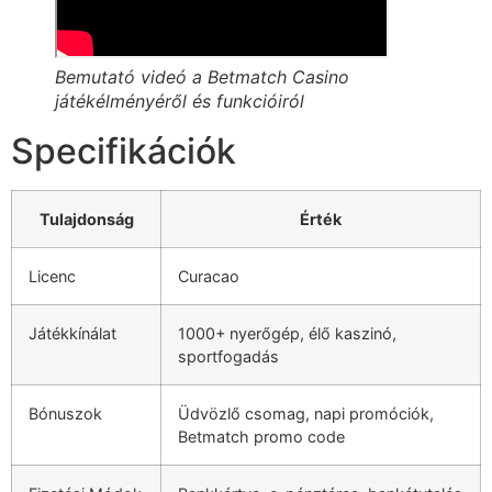
Bemutató videó a Betmatch Casino
játékélményéről és funkcióiról
Specifikációk
Tulajdonság
Érték
Licenc
Curacao
Játékkínálat
1000+ nyerőgép, élő kaszinó,
sportfogadás
Bónuszok
Üdvözlő csomag, napi promóciók,
Betmatch promo code