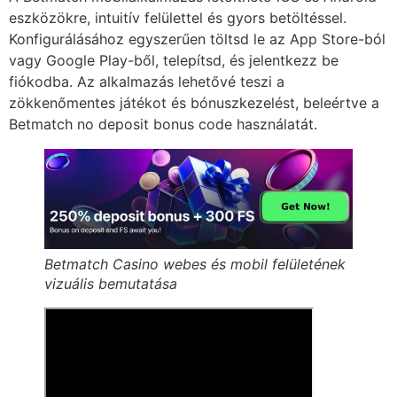
eszközökre, intuitív felülettel és gyors betöltéssel.
Konfigurálásához egyszerűen töltsd le az App Store-ból
vagy Google Play-ből, telepítsd, és jelentkezz be
fiókodba. Az alkalmazás lehetővé teszi a
zökkenőmentes játékot és bónuszkezelést, beleértve a
Betmatch no deposit bonus code használatát.
Betmatch Casino webes és mobil felületének
vizuális bemutatása