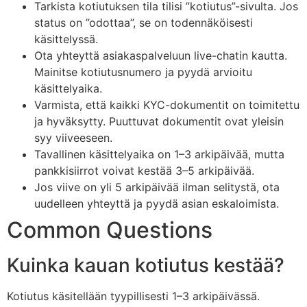
Tarkista kotiutuksen tila tilisi ”kotiutus”-sivulta. Jos
status on ”odottaa”, se on todennäköisesti
käsittelyssä.
Ota yhteyttä asiakaspalveluun live-chatin kautta.
Mainitse kotiutusnumero ja pyydä arvioitu
käsittelyaika.
Varmista, että kaikki KYC-dokumentit on toimitettu
ja hyväksytty. Puuttuvat dokumentit ovat yleisin
syy viiveeseen.
Tavallinen käsittelyaika on 1–3 arkipäivää, mutta
pankkisiirrot voivat kestää 3–5 arkipäivää.
Jos viive on yli 5 arkipäivää ilman selitystä, ota
uudelleen yhteyttä ja pyydä asian eskaloimista.
Common Questions
Kuinka kauan kotiutus kestää?
Kotiutus käsitellään tyypillisesti 1–3 arkipäivässä.