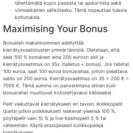
lähettämällä kopio passista tai ajokortista sekä
viimeaikainen sähkölasku. Tämä nopeuttaa tulevia
kotiutuksia.
Maximising Your Bonus
Bonusten maksimoiminen edellyttää
kierrätysvaatimusten ymmärtämistä. Oletetaan, että
saat 100 % bonuksen aina 200 euroon asti ja
kierrätysvaatimus on 35x (talletus + bonus). Jos talletat
100 euroa, saat 100 euroa bonusrahaa, jolloin pelattava
saldo on 200 euroa. Kierrätysvaatimus on 35 × 200 € =
7000 €. Tämä summa on panostettava ennen kuin
bonusrahat muuttuvat kotiutettavaksi käteiseksi.
Pelit vaikuttavat kierrätykseen eri tavoin. Kolikkopelit
(paitsi jotkin poikkeukset) laskevat yleensä 100 %,
pöytäpelit vain 10 % ja live-kasinopelit 5 % tai
vähemmän. Käytä ensisijaisesti kolikkopelejä
kierrätykseen.