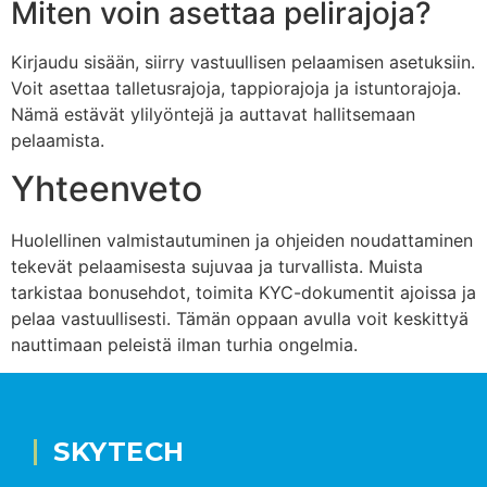
Miten voin asettaa pelirajoja?
Kirjaudu sisään, siirry vastuullisen pelaamisen asetuksiin.
Voit asettaa talletusrajoja, tappiorajoja ja istuntorajoja.
Nämä estävät ylilyöntejä ja auttavat hallitsemaan
pelaamista.
Yhteenveto
Huolellinen valmistautuminen ja ohjeiden noudattaminen
tekevät pelaamisesta sujuvaa ja turvallista. Muista
tarkistaa bonusehdot, toimita KYC-dokumentit ajoissa ja
pelaa vastuullisesti. Tämän oppaan avulla voit keskittyä
nauttimaan peleistä ilman turhia ongelmia.
SKYTECH