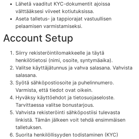
Lähetä vaaditut KYC-dokumentit ajoissa
välttääksesi viiveet kotiutuksissa.
Aseta talletus- ja tappiorajat vastuullisen
pelaamisen varmistamiseksi.
Account Setup
Siirry rekisteröintilomakkeelle ja täytä
henkilötietosi (nimi, osoite, syntymäaika).
Valitse käyttäjätunnus ja vahva salasana. Vahvista
salasana.
Syötä sähköpostiosoite ja puhelinnumero.
Varmista, että tiedot ovat oikein.
Hyväksy käyttöehdot ja tietosuojaseloste.
Tarvittaessa valitse bonustarjous.
Vahvista rekisteröinti sähköpostiisi tulevasta
linkistä. Tämän jälkeen voit tehdä ensimmäisen
talletuksen.
Suorita henkilöllisyyden todistaminen (KYC)