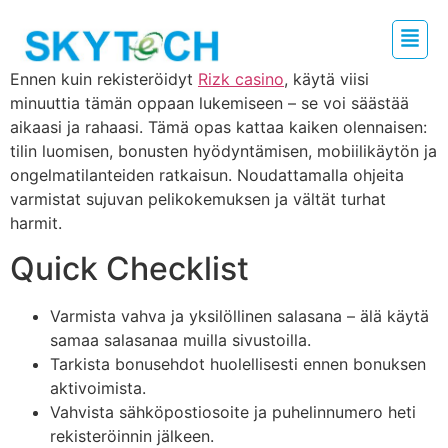
Ennen kuin rekisteröidyt
Rizk casino
, käytä viisi
minuuttia tämän oppaan lukemiseen – se voi säästää
aikaasi ja rahaasi. Tämä opas kattaa kaiken olennaisen:
tilin luomisen, bonusten hyödyntämisen, mobiilikäytön ja
ongelmatilanteiden ratkaisun. Noudattamalla ohjeita
varmistat sujuvan pelikokemuksen ja vältät turhat
harmit.
Quick Checklist
Varmista vahva ja yksilöllinen salasana – älä käytä
samaa salasanaa muilla sivustoilla.
Tarkista bonusehdot huolellisesti ennen bonuksen
aktivoimista.
Vahvista sähköpostiosoite ja puhelinnumero heti
rekisteröinnin jälkeen.