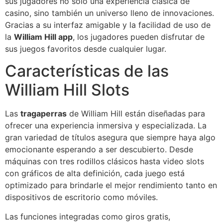
sus jugadores no solo una experiencia clásica de
casino, sino también un universo lleno de innovaciones.
Gracias a su interfaz amigable y la facilidad de uso de
la
William Hill app
, los jugadores pueden disfrutar de
sus juegos favoritos desde cualquier lugar.
Características de las
William Hill Slots
Las
tragaperras
de William Hill están diseñadas para
ofrecer una experiencia inmersiva y especializada. La
gran variedad de títulos asegura que siempre haya algo
emocionante esperando a ser descubierto. Desde
máquinas con tres rodillos clásicos hasta video slots
con gráficos de alta definición, cada juego está
optimizado para brindarle el mejor rendimiento tanto en
dispositivos de escritorio como móviles.
Las funciones integradas como giros gratis,