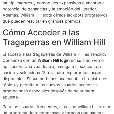
multiplicadores y comodines expansivos aumentan el
potencial de ganancias y la emoción del jugador.
Además, William Hill slots ofrece jackpots progresivos
que pueden resultar en grandes premios.
Cómo Acceder a las
Tragaperras en William Hill
El acceso a las tragaperras de William Hill es sencillo.
Comienza con un
William Hill login
en su sitio web o
aplicación. Una vez dentro, navega a la sección de
casino y selecciona “Slots” para explorar los juegos
disponibles. Si aún no tienes una cuenta, el registro es
rápido y permite a los nuevos usuarios acceder a
promociones especiales después de su primera
apuesta.
Para los usuarios frecuentes, el casino william hill ofrece
un programa de recompensas y torneos que hacen el