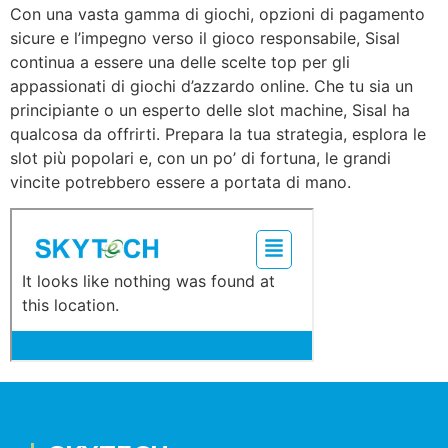
Con una vasta gamma di giochi, opzioni di pagamento
sicure e l’impegno verso il gioco responsabile, Sisal
continua a essere una delle scelte top per gli
appassionati di giochi d’azzardo online. Che tu sia un
principiante o un esperto delle slot machine, Sisal ha
qualcosa da offrirti. Prepara la tua strategia, esplora le
slot più popolari e, con un po’ di fortuna, le grandi
vincite potrebbero essere a portata di mano.