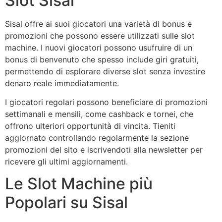
Slot Sisal
Sisal offre ai suoi giocatori una varietà di bonus e
promozioni che possono essere utilizzati sulle slot
machine. I nuovi giocatori possono usufruire di un
bonus di benvenuto che spesso include giri gratuiti,
permettendo di esplorare diverse slot senza investire
denaro reale immediatamente.
I giocatori regolari possono beneficiare di promozioni
settimanali e mensili, come cashback e tornei, che
offrono ulteriori opportunità di vincita. Tieniti
aggiornato controllando regolarmente la sezione
promozioni del sito e iscrivendoti alla newsletter per
ricevere gli ultimi aggiornamenti.
Le Slot Machine più
Popolari su Sisal