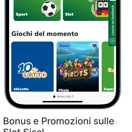
Bonus e Promozioni sulle