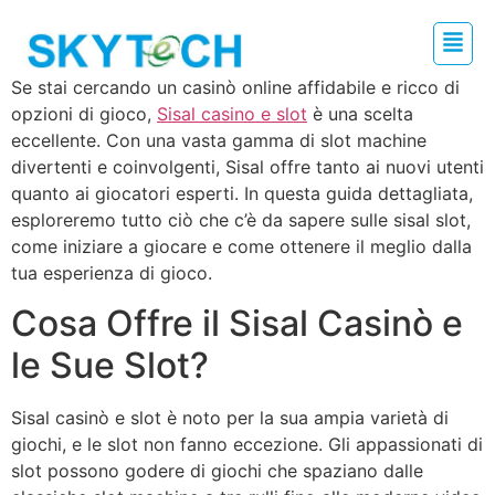
Se stai cercando un casinò online affidabile e ricco di
opzioni di gioco,
Sisal casino e slot
è una scelta
eccellente. Con una vasta gamma di slot machine
divertenti e coinvolgenti, Sisal offre tanto ai nuovi utenti
quanto ai giocatori esperti. In questa guida dettagliata,
esploreremo tutto ciò che c’è da sapere sulle sisal slot,
come iniziare a giocare e come ottenere il meglio dalla
tua esperienza di gioco.
Cosa Offre il Sisal Casinò e
le Sue Slot?
Sisal casinò e slot è noto per la sua ampia varietà di
giochi, e le slot non fanno eccezione. Gli appassionati di
slot possono godere di giochi che spaziano dalle