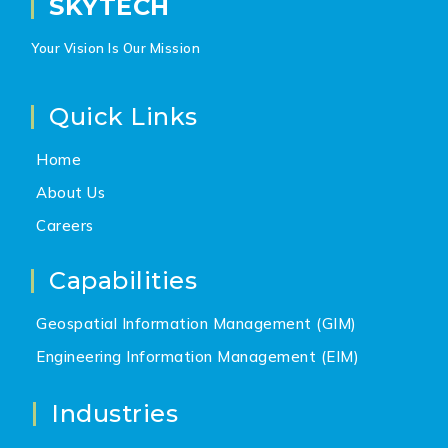
SKYTECH
Your Vision Is Our Mission
Quick Links
Home
About Us
Careers
Capabilities
Geospatial Information Management (GIM)
Engineering Information Management (EIM)
Industries