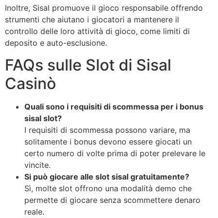
Inoltre, Sisal promuove il gioco responsabile offrendo
strumenti che aiutano i giocatori a mantenere il
controllo delle loro attività di gioco, come limiti di
deposito e auto-esclusione.
FAQs sulle Slot di Sisal
Casinò
Quali sono i requisiti di scommessa per i bonus
sisal slot?
I requisiti di scommessa possono variare, ma
solitamente i bonus devono essere giocati un
certo numero di volte prima di poter prelevare le
vincite.
Si può giocare alle slot sisal gratuitamente?
Sì, molte slot offrono una modalità demo che
permette di giocare senza scommettere denaro
reale.