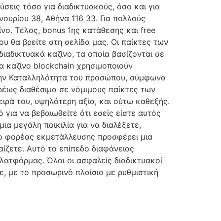
ύσεις τόσο για διαδικτυακούς, όσο και για
νουρίου 38, Αθήνα 116 33. Για πολλούς
νο. Τέλος, bonus 1ης κατάθεσης και free
που θα βρείτε στη σελίδα μας. Οι παίκτες των
διαδικτυακά καζίνο, τα οποία βασίζονται σε
α καζίνο blockchain χρησιμοποιούν
την Καταλληλότητα του προσώπου, σύμφωνα
ρέως διαθέσιμα σε νόμιμους παίκτες των
ιρά του, υψηλότερη αξία, και ούτω καθεξής.
για να βεβαιωθείτε ότι εσείς είστε αυτός
ια μεγάλη ποικιλία για να διαλέξετε,
ι ο φορέας εκμετάλλευσης προσφέρει μια
ίζετε. Αυτό το επίπεδο διαφάνειας
πλατφόρμας. Όλοι οι ασφαλείς διαδικτυακοί
ε, με το προσωρινό πλαίσιο με ρυθμιστική