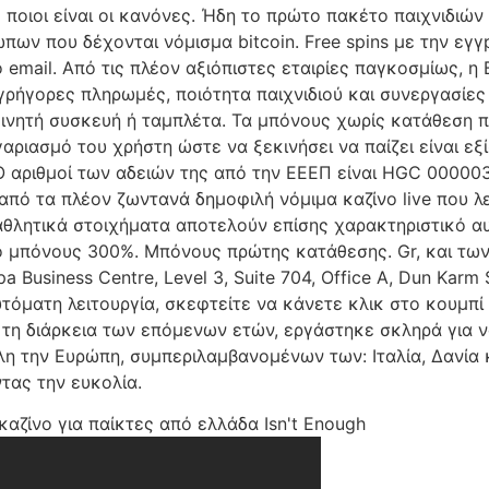
 ποιοι είναι οι κανόνες. Ήδη το πρώτο πακέτο παιχνιδιών 
πων που δέχονται νόμισμα bitcoin. Free spins με την εγ
 email. Από τις πλέον αξιόπιστες εταιρίες παγκοσμίως, η
γρήγορες πληρωμές, ποιότητα παιχνιδιού και συνεργασίες
 κινητή συσκευή ή ταμπλέτα. Τα μπόνους χωρίς κατάθεση 
ιασμό του χρήστη ώστε να ξεκινήσει να παίζει είναι εξ
αριθμοί των αδειών της από την ΕΕΕΠ είναι HGC 000003 
να από τα πλέον ζωντανά δημοφιλή νόμιμα καζίνο live που 
αθλητικά στοιχήματα αποτελούν επίσης χαρακτηριστικό αυ
ο μπόνους 300%. Μπόνους πρώτης κατάθεσης. Gr, και των υ
 Business Centre, Level 3, Suite 704, Office A, Dun Karm S
τόματη λειτουργία, σκεφτείτε να κάνετε κλικ στο κουμπ
τη διάρκεια των επόμενων ετών, εργάστηκε σκληρά για ν
όλη την Ευρώπη, συμπεριλαμβανομένων των: Ιταλία, Δανία 
τας την ευκολία.