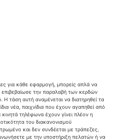
ίες για κάθε εφαρμογή, μπορείς απλά να
ης επιβεβαίωσε την παραλαβή των κερδών
ό. Η τάση αυτή αναμένεται να διατηρηθεί τα
ίδια νέα, παιχνίδια που έχουν αγαπηθεί από
Τα κινητά τηλέφωνα έχουν γίνει πλέον η
μοτικότητα του διακανονισμού
ντρωμένο και δεν συνδέεται με τράπεζες,
οινωνήσετε με την υποστήριξη πελατών ή να