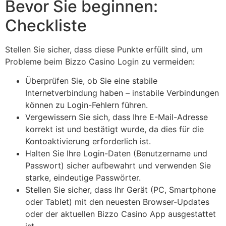
Bevor Sie beginnen:
Checkliste
Stellen Sie sicher, dass diese Punkte erfüllt sind, um
Probleme beim Bizzo Casino Login zu vermeiden:
Überprüfen Sie, ob Sie eine stabile
Internetverbindung haben – instabile Verbindungen
können zu Login-Fehlern führen.
Vergewissern Sie sich, dass Ihre E-Mail-Adresse
korrekt ist und bestätigt wurde, da dies für die
Kontoaktivierung erforderlich ist.
Halten Sie Ihre Login-Daten (Benutzername und
Passwort) sicher aufbewahrt und verwenden Sie
starke, eindeutige Passwörter.
Stellen Sie sicher, dass Ihr Gerät (PC, Smartphone
oder Tablet) mit den neuesten Browser-Updates
oder der aktuellen Bizzo Casino App ausgestattet