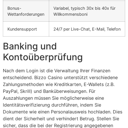
Bonus-
Variabel, typisch 30x bis 40x für
Wettanforderungen
Willkommensboni
Kundensupport
24/7 per Live-Chat, E-Mail, Telefon
Banking und
Kontoüberprüfung
Nach dem Login ist die Verwaltung Ihrer Finanzen
entscheidend. Bizzo Casino unterstützt verschiedene
Zahlungsmethoden wie Kreditkarten, E-Wallets (z.B.
PayPal, Skrill) und Banküberweisungen. Für
Auszahlungen müssen Sie möglicherweise eine
Identitätsverifizierung durchführen, indem Sie
Dokumente wie einen Personalausweis hochladen. Dies
dient der Sicherheit und verhindert Betrug. Stellen Sie
sicher, dass die bei der Registrierung angegebenen