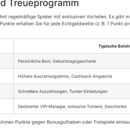
nd Treueprogramm
t regelmäßige Spieler mit exklusiven Vorteilen. Es gibt m
unkte erhalten Sie für jede Echtgeldwette (z. B. 1 Punkt pr
Typische Belo
Persönliche Boni, Geburtstagsgeschenk
Höhere Auszahlungslimits, Cashback-Angebote
Schnellere Auszahlungen, Turnier-Einladungen
Dedizierter VIP-Manager, exklusive Turniere, Geschenke
 können Punkte gegen Bonusguthaben oder Freispiele eintau