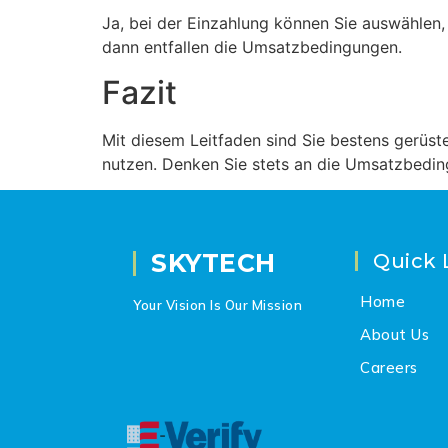
Ja, bei der Einzahlung können Sie auswählen,
dann entfallen die Umsatzbedingungen.
Fazit
Mit diesem Leitfaden sind Sie bestens gerüst
nutzen. Denken Sie stets an die Umsatzbedin
SKYTECH
Quick 
Home
Your Vision Is Our Mission
About Us
Careers