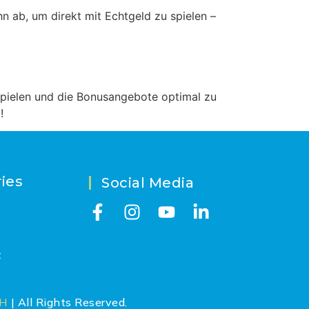
n ab, um direkt mit Echtgeld zu spielen –
 spielen und die Bonusangebote optimal zu
!
ies
Social Media
t
CH
| All Rights Reserved.