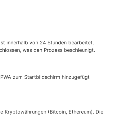
st innerhalb von 24 Stunden bearbeitet,
hlossen, was den Prozess beschleunigt.
ls PWA zum Startbildschirm hinzugefügt
ne Kryptowährungen (Bitcoin, Ethereum). Die