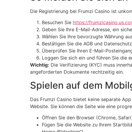
Die Registrierung bei Frumzi Casino ist unkomp
Besuchen Sie
https://frumzicasino.us.co
Geben Sie Ihre E-Mail-Adresse, ein sich
Wählen Sie Ihre bevorzugte Währung aus
Bestätigen Sie die AGB und Datenschutz
Überprüfen Sie Ihren E-Mail-Posteingang
Loggen Sie sich ein und führen Sie die 
Wichtig:
Die Verifizierung (KYC) muss innerh
angeforderten Dokumente rechtzeitig ein.
Spielen auf dem Mobil
Das Frumzi Casino bietet keine separate App 
Website. Sie können die Seite wie eine prog
Öffnen Sie den Browser (Chrome, Safari)
Fügen Sie die Website zu Ihrem Startbil
Home-Bildschirm“).