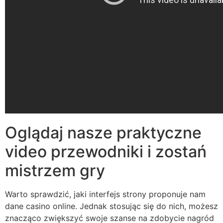
Oglądaj nasze praktyczne
video przewodniki i zostań
mistrzem gry
Warto sprawdzić, jaki interfejs strony proponuje nam
dane casino online. Jednak stosując się do nich, możesz
znacząco zwiększyć swoje szanse na zdobycie nagród