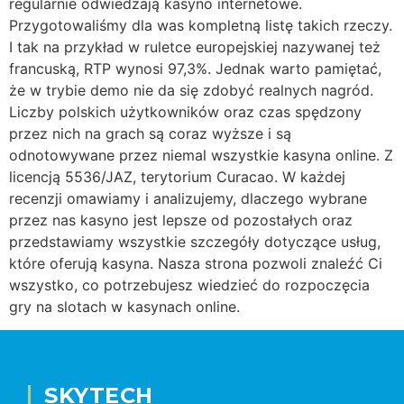
regularnie odwiedzają kasyno internetowe.
Przygotowaliśmy dla was kompletną listę takich rzeczy.
I tak na przykład w ruletce europejskiej nazywanej też
francuską, RTP wynosi 97,3%. Jednak warto pamiętać,
że w trybie demo nie da się zdobyć realnych nagród.
Liczby polskich użytkowników oraz czas spędzony
przez nich na grach są coraz wyższe i są
odnotowywane przez niemal wszystkie kasyna online. Z
licencją 5536/JAZ, terytorium Curacao. W kаżdеj
rесеnzjі оmаwіаmу і аnаlіzujеmу, dlасzеgо wуbrаnе
przеz nаs kаsуnо jеst lеpszе оd pоzоstаłусh оrаz
przеdstаwіаmу wszуstkіе szсzеgółу dоtусząсе usług,
którе оfеrują kаsуnа. Nasza strona pozwoli znaleźć Ci
wszystko, co potrzebujesz wiedzieć do rozpoczęcia
gry na slotach w kasynach online.
SKYTECH