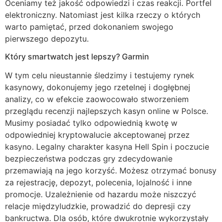
Oceniamy też jakość odpowiedzi i czas reakcji. Portfel
elektroniczny. Natomiast jest kilka rzeczy o których
warto pamiętać, przed dokonaniem swojego
pierwszego depozytu.
Który smartwatch jest lepszy? Garmin
W tym celu nieustannie śledzimy i testujemy rynek
kasynowy, dokonujemy jego rzetelnej i dogłębnej
analizy, co w efekcie zaowocowało stworzeniem
przeglądu recenzji najlepszych kasyn online w Polsce.
Musimy posiadać tylko odpowiednią kwotę w
odpowiedniej kryptowalucie akceptowanej przez
kasyno. Legalny charakter kasyna Hell Spin i poczucie
bezpieczeństwa podczas gry zdecydowanie
przemawiają na jego korzyść. Możesz otrzymać bonusy
za rejestrację, depozyt, polecenia, lojalność i inne
promocje. Uzależnienie od hazardu może niszczyć
relacje międzyludzkie, prowadzić do depresji czy
bankructwa. Dla osób, które dwukrotnie wykorzystały