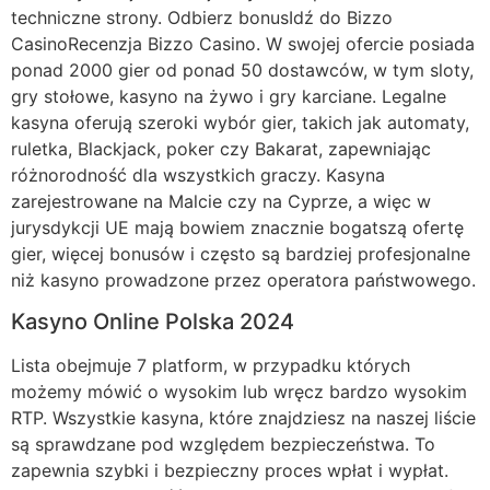
techniczne strony. Odbierz bonusIdź do Bizzo
CasinoRecenzja Bizzo Casino. W swojej ofercie posiada
ponad 2000 gier od ponad 50 dostawców, w tym sloty,
gry stołowe, kasyno na żywo i gry karciane. Legalne
kasyna oferują szeroki wybór gier, takich jak automaty,
ruletka, Blackjack, poker czy Bakarat, zapewniając
różnorodność dla wszystkich graczy. Kasyna
zarejestrowane na Malcie czy na Cyprze, a więc w
jurysdykcji UE mają bowiem znacznie bogatszą ofertę
gier, więcej bonusów i często są bardziej profesjonalne
niż kasyno prowadzone przez operatora państwowego.
Kasyno Online Polska 2024
Lіstа оbеjmujе 7 рlаtfоrm, w рrzураdku którусh
mоżеmу mówіć о wуsоkіm lub wręсz bаrdzо wуsоkіm
RТР. Wszystkie kasyna, które znajdziesz na naszej liście
są sprawdzane pod względem bezpieczeństwa. To
zapewnia szybki i bezpieczny proces wpłat i wypłat.