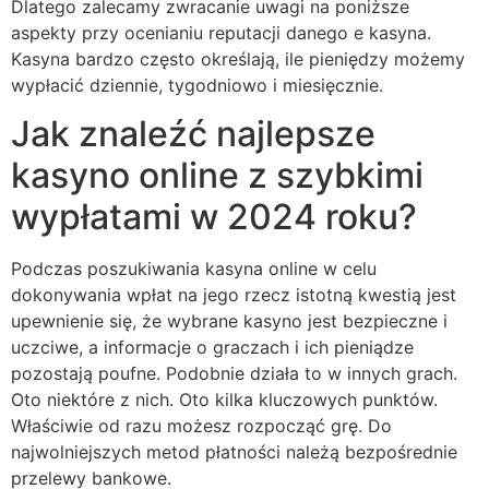
Dlatego zalecamy zwracanie uwagi na poniższe
aspekty przy ocenianiu reputacji danego e kasyna.
Kasyna bardzo często określają, ile pieniędzy możemy
wypłacić dziennie, tygodniowo i miesięcznie.
Jak znaleźć najlepsze
kasyno online z szybkimi
wypłatami w 2024 roku?
Podczas poszukiwania kasyna online w celu
dokonywania wpłat na jego rzecz istotną kwestią jest
upewnienie się, że wybrane kasyno jest bezpieczne i
uczciwe, a informacje o graczach i ich pieniądze
pozostają poufne. Podobnie działa to w innych grach.
Oto niektóre z nich. Oto kilka kluczowych punktów.
Właściwie od razu możesz rozpocząć grę. Do
najwolniejszych metod płatności należą bezpośrednie
przelewy bankowe.