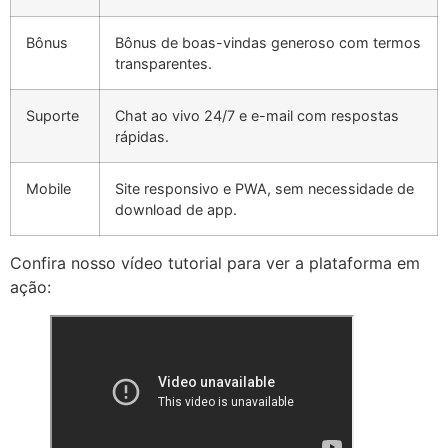
Bônus
Bônus de boas-vindas generoso com termos
transparentes.
Suporte
Chat ao vivo 24/7 e e-mail com respostas
rápidas.
Mobile
Site responsivo e PWA, sem necessidade de
download de app.
Confira nosso vídeo tutorial para ver a plataforma em
ação: