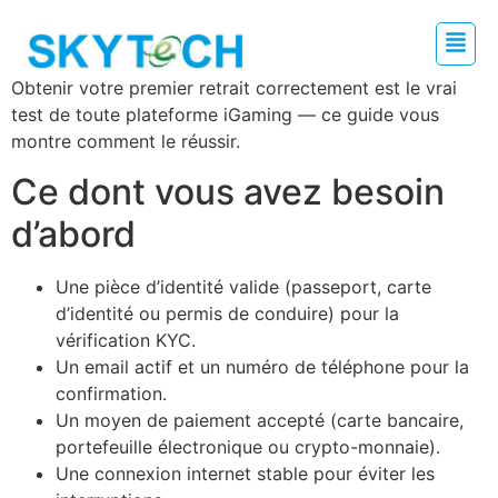
Obtenir votre premier retrait correctement est le vrai
test de toute plateforme iGaming — ce guide vous
montre comment le réussir.
Ce dont vous avez besoin
d’abord
Une pièce d’identité valide (passeport, carte
d’identité ou permis de conduire) pour la
vérification KYC.
Un email actif et un numéro de téléphone pour la
confirmation.
Un moyen de paiement accepté (carte bancaire,
portefeuille électronique ou crypto-monnaie).
Une connexion internet stable pour éviter les