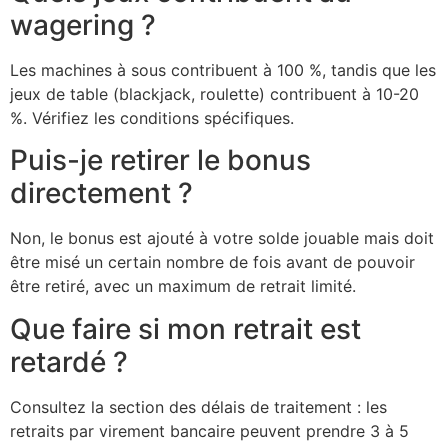
wagering ?
Les machines à sous contribuent à 100 %, tandis que les
jeux de table (blackjack, roulette) contribuent à 10-20
%. Vérifiez les conditions spécifiques.
Puis-je retirer le bonus
directement ?
Non, le bonus est ajouté à votre solde jouable mais doit
être misé un certain nombre de fois avant de pouvoir
être retiré, avec un maximum de retrait limité.
Que faire si mon retrait est
retardé ?
Consultez la section des délais de traitement : les
retraits par virement bancaire peuvent prendre 3 à 5