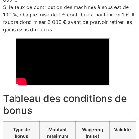
Si le taux de contribution des machines à sous est de
100 %, chaque mise de 1 € contribue à hauteur de 1 €. Il
faudra donc miser 6 000 € avant de pouvoir retirer les
gains issus du bonus.
Tableau des conditions de
bonus
Type de
Montant
Wagering
Validité
bonus
maximum
(mise)