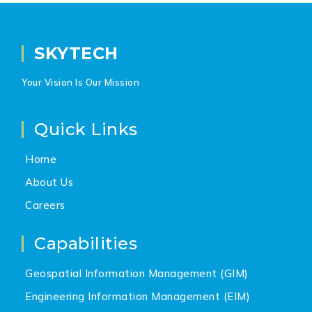
SKYTECH
Your Vision Is Our Mission
Quick Links
Home
About Us
Careers
Capabilities
Geospatial Information Management (GIM)
Engineering Information Management (EIM)