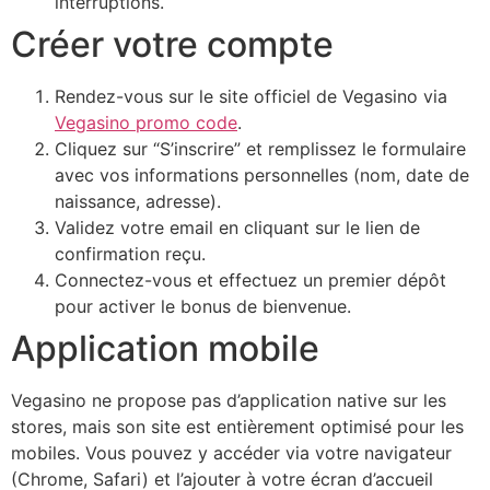
interruptions.
Créer votre compte
Rendez-vous sur le site officiel de Vegasino via
Vegasino promo code
.
Cliquez sur “S’inscrire” et remplissez le formulaire
avec vos informations personnelles (nom, date de
naissance, adresse).
Validez votre email en cliquant sur le lien de
confirmation reçu.
Connectez-vous et effectuez un premier dépôt
pour activer le bonus de bienvenue.
Application mobile
Vegasino ne propose pas d’application native sur les
stores, mais son site est entièrement optimisé pour les
mobiles. Vous pouvez y accéder via votre navigateur
(Chrome, Safari) et l’ajouter à votre écran d’accueil