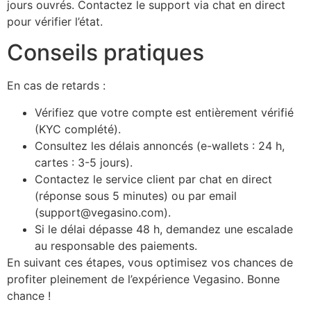
jours ouvrés. Contactez le support via chat en direct
pour vérifier l’état.
Conseils pratiques
En cas de retards :
Vérifiez que votre compte est entièrement vérifié
(KYC complété).
Consultez les délais annoncés (e-wallets : 24 h,
cartes : 3-5 jours).
Contactez le service client par chat en direct
(réponse sous 5 minutes) ou par email
(support@vegasino.com).
Si le délai dépasse 48 h, demandez une escalade
au responsable des paiements.
En suivant ces étapes, vous optimisez vos chances de
profiter pleinement de l’expérience Vegasino. Bonne
chance !