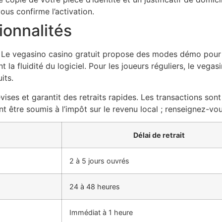
ous confirme l’activation.
ionnalités
és. Le vegasino casino gratuit propose des modes démo pour 
 la fluidité du logiciel. Pour les joueurs réguliers, le veg
its.
ses et garantit des retraits rapides. Les transactions son
t être soumis à l’impôt sur le revenu local ; renseignez-vou
Délai de retrait
2 à 5 jours ouvrés
24 à 48 heures
Immédiat à 1 heure