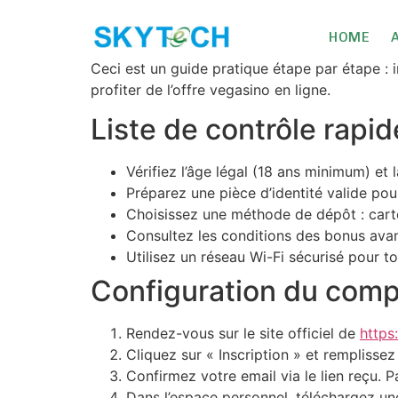
HOME
Ceci est un guide pratique étape par étape :
profiter de l’offre vegasino en ligne.
Liste de contrôle rapid
Vérifiez l’âge légal (18 ans minimum) et 
Préparez une pièce d’identité valide pour
Choisissez une méthode de dépôt : carte
Consultez les conditions des bonus avant
Utilisez un réseau Wi-Fi sécurisé pour to
Configuration du com
Rendez-vous sur le site officiel de
https
Cliquez sur « Inscription » et remplissez
Confirmez votre email via le lien reçu. Pa
Dans l’espace personnel, téléchargez une 