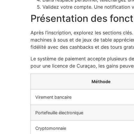
Validez votre compte. Une notification v
Présentation des fonct
Après l’inscription, explorez les sections cl
machines à sous et de jeux de table apprécient
fidélité avec des cashbacks et des tours gratu
Le système de paiement accepte plusieurs devi
pour une licence de Curaçao, les gains peuven
Méthode
Virement bancaire
Portefeuille électronique
Cryptomonnaie