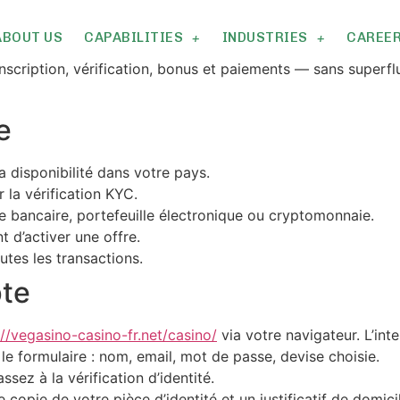
ABOUT US
CAPABILITIES
INDUSTRIES
CAREE
 inscription, vérification, bonus et paiements — sans supe
e
la disponibilité dans votre pays.
 la vérification KYC.
 bancaire, portefeuille électronique ou cryptomonnaie.
 d’activer une offre.
utes les transactions.
pte
://vegasino-casino-fr.net/casino/
via votre navigateur. L’int
 le formulaire : nom, email, mot de passe, devise choisie.
ssez à la vérification d’identité.
copie de votre pièce d’identité et un justificatif de domici