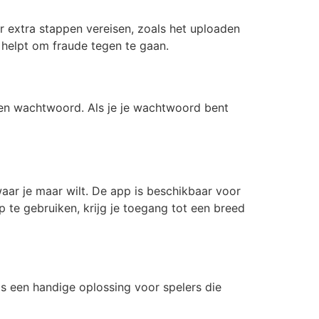
aar extra stappen vereisen, zoals het uploaden
n helpt om fraude tegen te gaan.
 en wachtwoord. Als je je wachtwoord bent
ar je maar wilt. De app is beschikbaar voor
te gebruiken, krijg je toegang tot een breed
is een handige oplossing voor spelers die