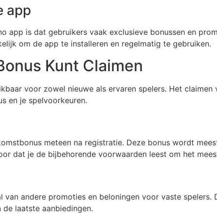
e app
o app is dat gebruikers vaak exclusieve bonussen en prom
kelijk om de app te installeren en regelmatig te gebruiken.
Bonus Kunt Claimen
hikbaar voor zowel nieuwe als ervaren spelers. Het claimen
s en je spelvoorkeuren.
komstbonus meteen na registratie. Deze bonus wordt mees
rvoor dat je de bijbehorende voorwaarden leest om het mees
 van andere promoties en beloningen voor vaste spelers. D
n de laatste aanbiedingen.