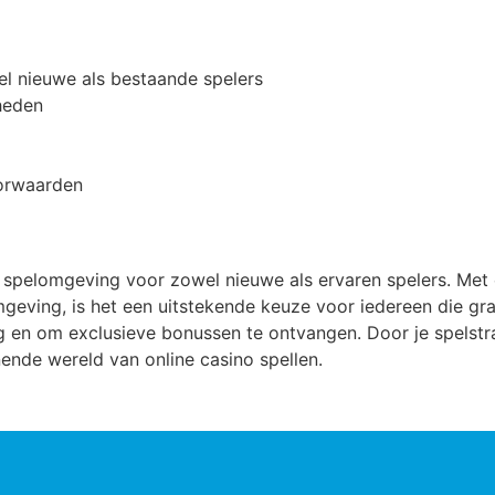
l nieuwe als bestaande spelers
kheden
orwaarden
spelomgeving voor zowel nieuwe als ervaren spelers. Met 
mgeving, is het een uitstekende keuze voor iedereen die gr
 en om exclusieve bonussen te ontvangen. Door je spelstr
ende wereld van online casino spellen.