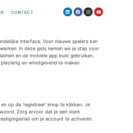
RS
CONTACT
endelijke interface. Voor nieuwe spelers kan
 werken. In deze gids nemen we je stap voor
claimen en de mobiele app kunt gebruiken.
plezierig en winstgevend te maken.
n op de ‘registreer’ knop te klikken. Je
woord. Zorg ervoor dat je een sterk
estigingsmail om je account te activeren.