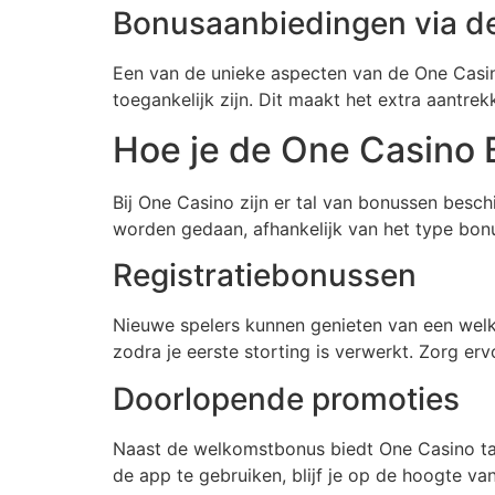
Bonusaanbiedingen via d
Een van de unieke aspecten van de One Casin
toegankelijk zijn. Dit maakt het extra aantrek
Hoe je de One Casino 
Bij One Casino zijn er tal van bonussen besc
worden gedaan, afhankelijk van het type bonu
Registratiebonussen
Nieuwe spelers kunnen genieten van een wel
zodra je eerste storting is verwerkt. Zorg e
Doorlopende promoties
Naast de welkomstbonus biedt One Casino tal
de app te gebruiken, blijf je op de hoogte va