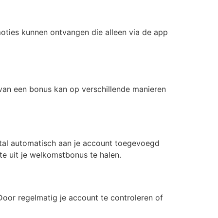
oties kunnen ontvangen die alleen via de app
 van een bonus kan op verschillende manieren
tal automatisch aan je account toegevoegd
te uit je welkomstbonus te halen.
oor regelmatig je account te controleren of