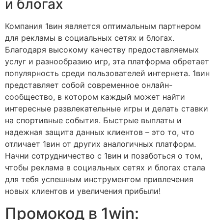
и блогах
Компания 1вин является оптимальным партнером
для рекламы в социальных сетях и блогах.
Благодаря высокому качеству предоставляемых
услуг и разнообразию игр, эта платформа обретает
популярность среди пользователей интернета. 1вин
представляет собой современное онлайн-
сообщество, в котором каждый может найти
интересные развлекательные игры и делать ставки
на спортивные события. Быстрые выплаты и
надежная защита данных клиентов – это то, что
отличает 1вин от других аналогичных платформ.
Начни сотрудничество с 1вин и позаботься о том,
чтобы реклама в социальных сетях и блогах стала
для тебя успешным инструментом привлечения
новых клиентов и увеличения прибыли!
Промокод в 1win: