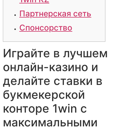
Партнерская сеть
Спонсорство
Играйте в лучшем
онлайн-казино и
делайте ставки в
букмекерской
конторе 1win с
максимальными