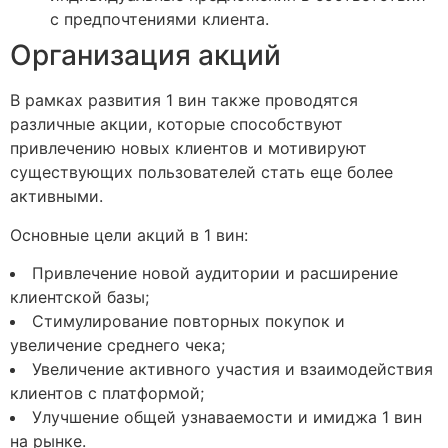
с предпочтениями клиента.
Организация акций
В рамках развития 1 вин также проводятся
различные акции, которые способствуют
привлечению новых клиентов и мотивируют
существующих пользователей стать еще более
активными.
Основные цели акций в 1 вин:
Привлечение новой аудитории и расширение
клиентской базы;
Стимулирование повторных покупок и
увеличение среднего чека;
Увеличение активного участия и взаимодействия
клиентов с платформой;
Улучшение общей узнаваемости и имиджа 1 вин
на рынке.