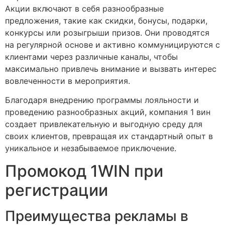
Акции включают в себя разнообразные
предложения, такие как скидки, бонусы, подарки,
конкурсы или розыгрыши призов. Они проводятся
на регулярной основе и активно коммуницируются с
клиентами через различные каналы, чтобы
максимально привлечь внимание и вызвать интерес
вовлеченности в мероприятия.
Благодаря внедрению программы лояльности и
проведению разнообразных акций, компания 1 вин
создает привлекательную и выгодную среду для
своих клиентов, превращая их стандартный опыт в
уникальное и незабываемое приключение.
Промокод 1WIN при
регистрации
Преимущества рекламы в