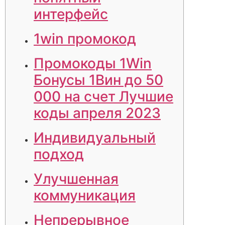
интерфейс
1win промокод
Промокоды 1Win
Бонусы 1Вин до 50
000 на счет Лучшие
коды апреля 2023
Индивидуальный
подход
Улучшенная
коммуникация
Непрерывное