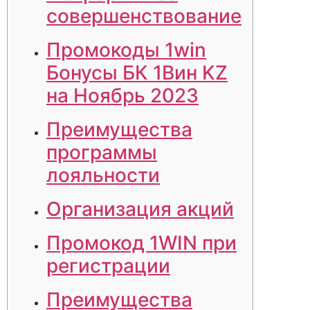
совершенствование
Промокоды 1win
Бонусы БК 1Вин KZ
на Ноябрь 2023
Преимущества
программы
лояльности
Организация акций
Промокод 1WIN при
регистрации
Преимущества