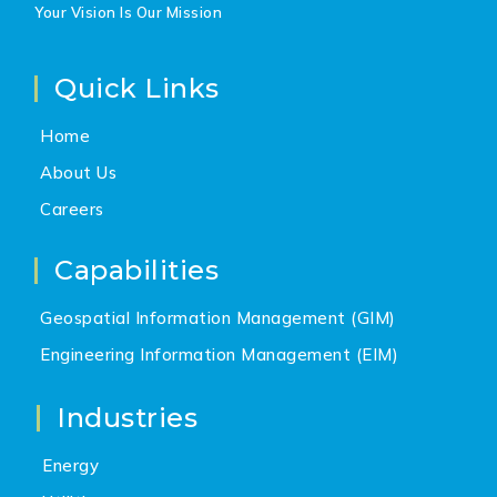
Your Vision Is Our Mission
Quick Links
Home
About Us
Careers
Capabilities
Geospatial Information Management (GIM)
Engineering Information Management (EIM)
Industries
Energy