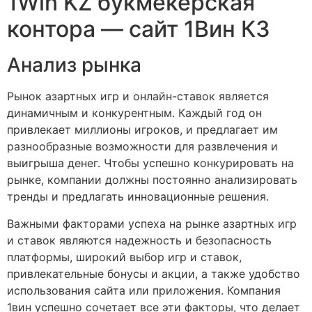
1Win KZ букмекерская
контора — сайт 1Вин КЗ
Анализ рынка
Рынок азартных игр и онлайн-ставок является
динамичным и конкурентным. Каждый год он
привлекает миллионы игроков, и предлагает им
разнообразные возможности для развлечения и
выигрыша денег. Чтобы успешно конкурировать на
рынке, компании должны постоянно анализировать
тренды и предлагать инновационные решения.
Важными факторами успеха на рынке азартных игр
и ставок являются надежность и безопасность
платформы, широкий выбор игр и ставок,
привлекательные бонусы и акции, а также удобство
использования сайта или приложения. Компания
1вин успешно сочетает все эти факторы, что делает