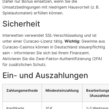
Daher nur Bonus einsetzen, wenn Sie die
Umsatzbedingungen mit niedrigem Hausvorteil (z. B.
Spielautomaten) erfüllen können.
Sicherheit
Interwetten verwendet SSL-Verschlüsselung und ist
unter einer Curacao-Lizenz tätig.
Wichtig:
Gewinne aus
Curacao-Casinos können in Deutschland steuerpflichtig
sein – informieren Sie sich bei Ihrem Finanzamt.
Aktivieren Sie die Zwei-Faktor-Authentifizierung (2FA)
für zusätzlichen Schutz.
Ein- und Auszahlungen
Zahlungsmethode
Mindesteinzahlung
Bearbeitungs
(Auszahlun
Kreditkarte
10 €
1–3 Werktage