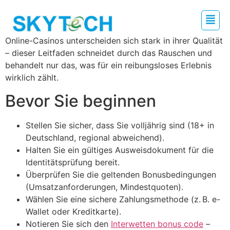
Online-Casinos unterscheiden sich stark in ihrer Qualität
– dieser Leitfaden schneidet durch das Rauschen und
behandelt nur das, was für ein reibungsloses Erlebnis
wirklich zählt.
Bevor Sie beginnen
Stellen Sie sicher, dass Sie volljährig sind (18+ in
Deutschland, regional abweichend).
Halten Sie ein gültiges Ausweisdokument für die
Identitätsprüfung bereit.
Überprüfen Sie die geltenden Bonusbedingungen
(Umsatzanforderungen, Mindestquoten).
Wählen Sie eine sichere Zahlungsmethode (z. B. e-
Wallet oder Kreditkarte).
Notieren Sie sich den
Interwetten bonus code
–