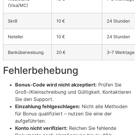
(Visa/MC)
Skrill
10 €
24 Stunden
Neteller
10 €
24 Stunden
Banküberweisung
20 €
3–7 Werktage
Fehlerbehebung
Bonus-Code wird nicht akzeptiert:
Prüfen Sie
Groß-/Kleinschreibung und Gültigkeit. Kontaktieren
Sie den Support.
Einzahlung fehlgeschlagen:
Nicht alle Methoden
für Bonus qualifiziert – nutzen Sie eine der
aufgeführten.
Konto nicht verifiziert:
Reichen Sie fehlende