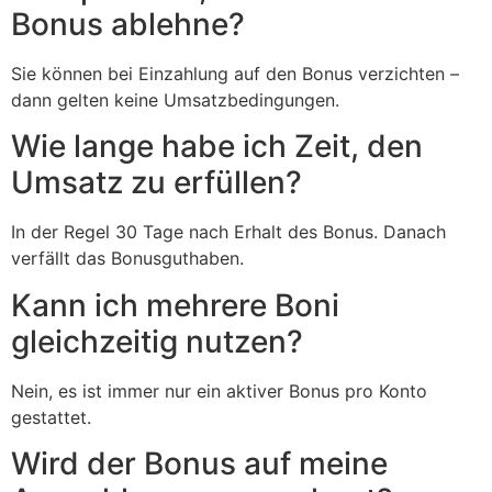
Bonus ablehne?
Sie können bei Einzahlung auf den Bonus verzichten –
dann gelten keine Umsatzbedingungen.
Wie lange habe ich Zeit, den
Umsatz zu erfüllen?
In der Regel 30 Tage nach Erhalt des Bonus. Danach
verfällt das Bonusguthaben.
Kann ich mehrere Boni
gleichzeitig nutzen?
Nein, es ist immer nur ein aktiver Bonus pro Konto
gestattet.
Wird der Bonus auf meine