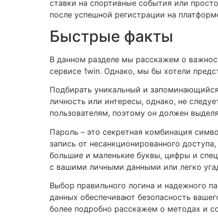
ставки на спортивные события или просто
после успешной регистрации на платформе
Быстрые факты
В данном разделе мы расскажем о важнос
сервисе 1win. Однако, мы бы хотели пред
Подбирать уникальный и запоминающийся 
личность или интересы, однако, не следу
пользователям, поэтому он должен выдел
Пароль – это секретная комбинация симво
запись от несанкционированного доступа
большие и маленькие буквы, цифры и спец
с вашими личными данными или легко уг
Выбор правильного логина и надежного па
данных обеспечивают безопасность вашег
более подробно расскажем о методах и со