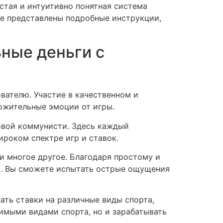
стая и интуитивно понятная система
йте представлены подробные инструкции,
ьные деньги с
вателю. Участие в качественном и
ожительные эмоции от игры.
ровой коммунисти. Здесь каждый
ироком спектре игр и ставок.
 и многое другое. Благодаря простому и
ть. Вы сможете испытать острые ощущения
ать ставки на различные виды спорта,
бимыми видами спорта, но и зарабатывать