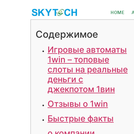
HOME
Содержимое
Игровые автоматы
1win – топовые
слоты на реальные
деньги с
джекпотом 1вин
Отзывы о 1win
Быстрые факты
о компании