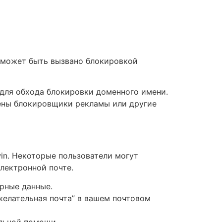
о может быть вызвано блокировкой
для обхода блокировки доменного имени.
чены блокировщики рекламы или другие
in. Некоторые пользователи могут
лектронной почте.
рные данные.
желательная почта” в вашем почтовом