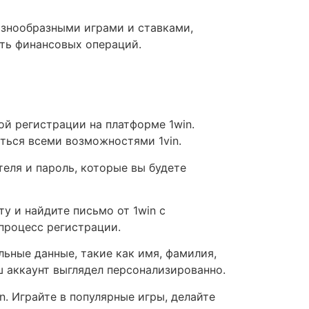
азнообразными играми и ставками,
сть финансовых операций.
й регистрации на платформе 1win.
аться всеми возможностями 1vin.
еля и пароль, которые вы будете
 и найдите письмо от 1win с
процесс регистрации.
льные данные, такие как имя, фамилия,
 аккаунт выглядел персонализированно.
. Играйте в популярные игры, делайте