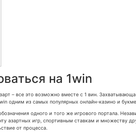
оваться на 1win
зарт – все это возможно вместе с 1 вин. Захватывающа
 win одним из самых популярных онлайн-казино и букме
ы обозначения одного и того же игрового портала. Неза
ту азартных игр, спортивным ставкам и множеству др
ьствие от процесса.