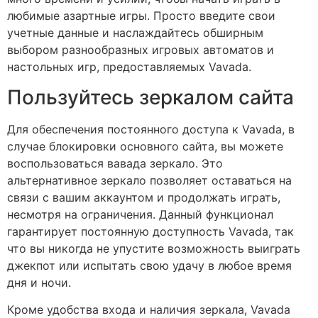
любимые азартные игры. Просто введите свои
учетные данные и наслаждайтесь обширным
выбором разнообразных игровых автоматов и
настольных игр, предоставляемых Vavada.
Пользуйтесь зеркалом сайта
Для обеспечения постоянного доступа к Vavada, в
случае блокировки основного сайта, вы можете
воспользоваться вавада зеркало. Это
альтернативное зеркало позволяет оставаться на
связи с вашим аккаунтом и продолжать играть,
несмотря на ограничения. Данный функционал
гарантирует постоянную доступность Vavada, так
что вы никогда не упустите возможность выиграть
джекпот или испытать свою удачу в любое время
дня и ночи.
Кроме удобства входа и наличия зеркала, Vavada