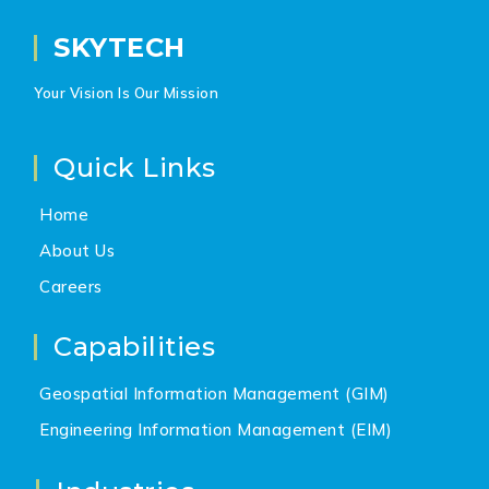
SKYTECH
Your Vision Is Our Mission
Quick Links
Home
About Us
Careers
Capabilities
Geospatial Information Management (GIM)
Engineering Information Management (EIM)