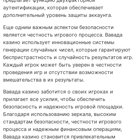
предлагает функцию двухфакторной
аутентификации, которая обеспечивает
дополнительный уровень защиты аккаунта.
Еще одним важным аспектом безопасности
является честность игрового процесса. Вавада
казино использует инновационные системы
генерации случайных чисел, которые гарантируют
беспристрастность и случайность результатов игр.
Каждый игрок может быть уверен в честности
проведения игр и отсутствии возможности
вмешательства в их результаты.
Вавада казино заботится о своих игроках и
прилагает все усилия, чтобы обеспечить
безопасность и надежность игровой площадки.
Благодаря использованию зеркала, высоким
стандартам безопасности, честности игрового
процесса и надежным финансовым операциям,
Вавада казино становится привлекательным