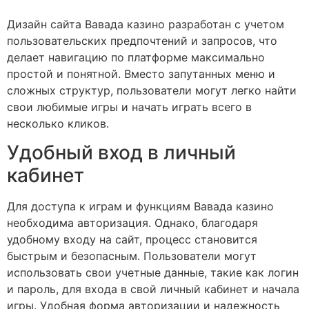
Дизайн сайта Вавада казино разработан с учетом
пользовательских предпочтений и запросов, что
делает навигацию по платформе максимально
простой и понятной. Вместо запутанных меню и
сложных структур, пользователи могут легко найти
свои любимые игры и начать играть всего в
несколько кликов.
Удобный вход в личный
кабинет
Для доступа к играм и функциям Вавада казино
необходима авторизация. Однако, благодаря
удобному входу на сайт, процесс становится
быстрым и безопасным. Пользователи могут
использовать свои учетные данные, такие как логин
и пароль, для входа в свой личный кабинет и начала
игры. Удобная форма авторизации и надежность