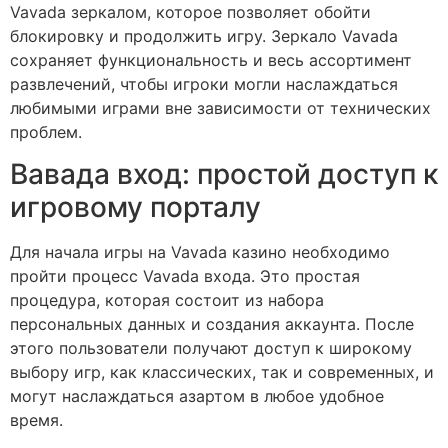
Vavada зеркалом, которое позволяет обойти
блокировку и продолжить игру. Зеркало Vavada
сохраняет функциональность и весь ассортимент
развлечений, чтобы игроки могли наслаждаться
любимыми играми вне зависимости от технических
проблем.
Вавада вход: простой доступ к
игровому порталу
Для начала игры на Vavada казино необходимо
пройти процесс Vavada входа. Это простая
процедура, которая состоит из набора
персональных данных и создания аккаунта. После
этого пользователи получают доступ к широкому
выбору игр, как классических, так и современных, и
могут наслаждаться азартом в любое удобное
время.