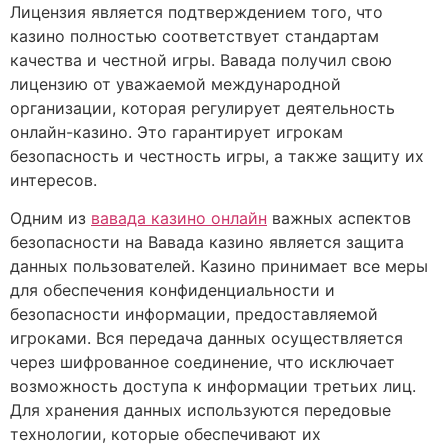
Лицензия является подтверждением того, что
казино полностью соответствует стандартам
качества и честной игры. Вавада получил свою
лицензию от уважаемой международной
организации, которая регулирует деятельность
онлайн-казино. Это гарантирует игрокам
безопасность и честность игры, а также защиту их
интересов.
Одним из
вавада казино онлайн
важных аспектов
безопасности на Вавада казино является защита
данных пользователей. Казино принимает все меры
для обеспечения конфиденциальности и
безопасности информации, предоставляемой
игроками. Вся передача данных осуществляется
через шифрованное соединение, что исключает
возможность доступа к информации третьих лиц.
Для хранения данных используются передовые
технологии, которые обеспечивают их