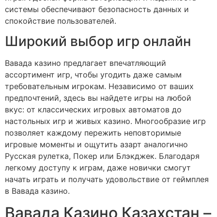
системы обеспечивают безопасность данных и
спокойствие пользователей.
Широкий выбор игр онлайн
Вавада казино предлагает впечатляющий
ассортимент игр, чтобы угодить даже самым
требовательным игрокам. Независимо от ваших
предпочтений, здесь вы найдете игры на любой
вкус: от классических игровых автоматов до
настольных игр и живых казино. Многообразие игр
позволяет каждому пережить неповторимые
игровые моменты и ощутить азарт аналогично
Русская рулетка, Покер или Блэкджек. Благодаря
легкому доступу к играм, даже новички смогут
начать играть и получать удовольствие от геймплея
в Вавада казино.
Вавада Казино Казахстан –