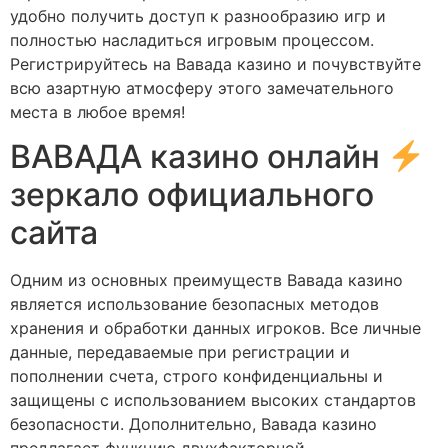
удобно получить доступ к разнообразию игр и
полностью насладиться игровым процессом.
Регистрируйтесь на Вавада казино и почувствуйте
всю азартную атмосферу этого замечательного
места в любое время!
ВАВАДА казино онлайн
зеркало официального
сайта
Одним из основных преимуществ Вавада казино
является использование безопасных методов
хранения и обработки данных игроков. Все личные
данные, передаваемые при регистрации и
пополнении счета, строго конфиденциальны и
защищены с использованием высоких стандартов
безопасности. Дополнительно, Вавада казино