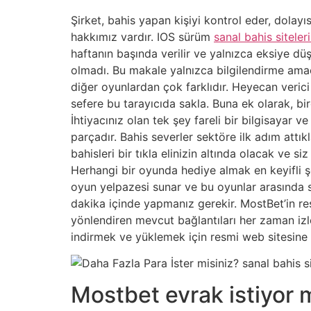
Şirket, bahis yapan kişiyi kontrol eder, dolayı
hakkımız vardır. IOS sürüm
sanal bahis siteler
haftanın başında verilir ve yalnızca eksiye d
olmadı. Bu makale yalnızca bilgilendirme ama
diğer oyunlardan çok farklıdır. Heyecan verici
sefere bu tarayıcıda sakla. Buna ek olarak, bi
İhtiyacınız olan tek şey fareli bir bilgisayar
parçadır. Bahis severler sektöre ilk adım att
bahisleri bir tıkla elinizin altında olacak ve s
Herhangi bir oyunda hediye almak en keyifli şe
oyun yelpazesi sunar ve bu oyunlar arasında s
dakika içinde yapmanız gerekir. MostBet’in res
yönlendiren mevcut bağlantıları her zaman izle
indirmek ve yüklemek için resmi web sitesine gi
Mostbet evrak istiyor 