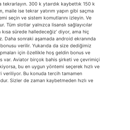
 tekrarlayın. 300 k ytaırdık kaybettık 150 k
m, maile ise tekrar yatırım yapın gibi saçma
mi seçin ve sistem komutlarını izleyin. Ve
 Tüm slotlar yalnızca lisanslı sağlayıcılar
n kısa sürede halledeceğiz’ diyor, ama hiç
ız. Daha sonraki aşamada android ekranında
 bonusu verilir. Yukarıda da size dediğimiz
apmaları için özellikle hoş geldin bonus ve
s var. Aviator birçok bahis şirketi ve çevrimiçi
ekiyorsa, bu en uygun yöntemi seçerek hızlı ve
ri veriliyor. Bu konuda tercih tamamen
ormdur. Sizler de zaman kaybetmeden hızlı ve