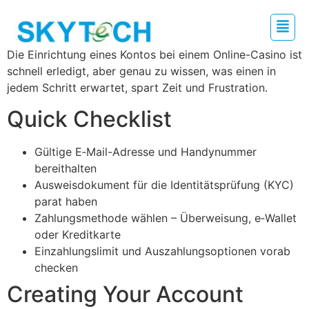
Die Einrichtung eines Kontos bei einem Online-Casino ist
schnell erledigt, aber genau zu wissen, was einen in
jedem Schritt erwartet, spart Zeit und Frustration.
Quick Checklist
Gültige E‑Mail-Adresse und Handynummer
bereithalten
Ausweisdokument für die Identitätsprüfung (KYC)
parat haben
Zahlungsmethode wählen – Überweisung, e‑Wallet
oder Kreditkarte
Einzahlungslimit und Auszahlungsoptionen vorab
checken
Creating Your Account