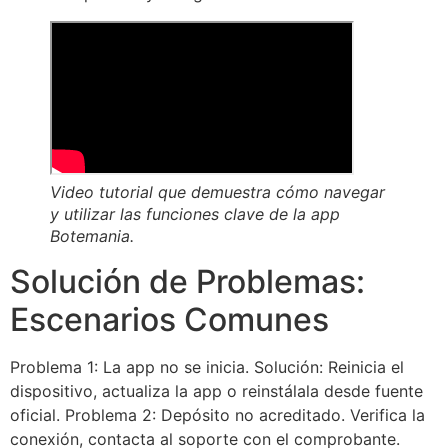
Video tutorial que demuestra cómo navegar
y utilizar las funciones clave de la app
Botemania.
Solución de Problemas:
Escenarios Comunes
Problema 1: La app no se inicia. Solución: Reinicia el
dispositivo, actualiza la app o reinstálala desde fuente
oficial. Problema 2: Depósito no acreditado. Verifica la
conexión, contacta al soporte con el comprobante.