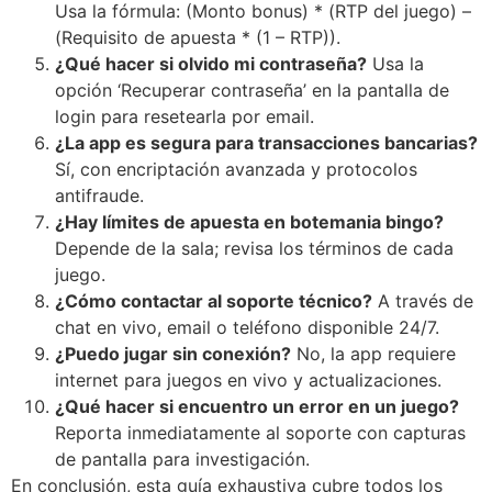
Usa la fórmula: (Monto bonus) * (RTP del juego) –
(Requisito de apuesta * (1 – RTP)).
¿Qué hacer si olvido mi contraseña?
Usa la
opción ‘Recuperar contraseña’ en la pantalla de
login para resetearla por email.
¿La app es segura para transacciones bancarias?
Sí, con encriptación avanzada y protocolos
antifraude.
¿Hay límites de apuesta en botemania bingo?
Depende de la sala; revisa los términos de cada
juego.
¿Cómo contactar al soporte técnico?
A través de
chat en vivo, email o teléfono disponible 24/7.
¿Puedo jugar sin conexión?
No, la app requiere
internet para juegos en vivo y actualizaciones.
¿Qué hacer si encuentro un error en un juego?
Reporta inmediatamente al soporte con capturas
de pantalla para investigación.
En conclusión, esta guía exhaustiva cubre todos los