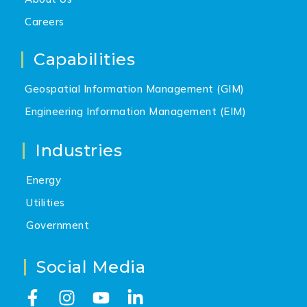
Careers
Capabilities
Geospatial Information Management (GIM)
Engineering Information Management (EIM)
Industries
Energy
Utilities
Government
Social Media