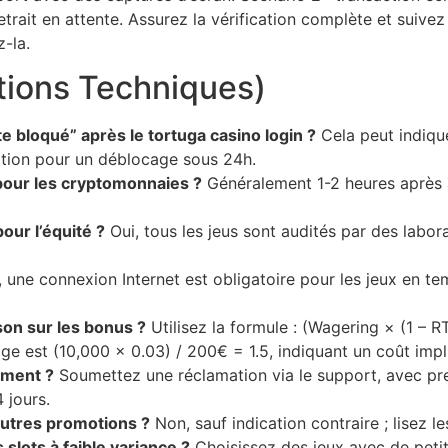
rait en attente. Assurez la vérification complète et suivez
z-la.
tions Techniques)
bloqué” après le tortuga casino login ?
Cela peut indique
tion pour un déblocage sous 24h.
 pour les cryptomonnaies ?
Généralement 1-2 heures après a
pour l’équité ?
Oui, tous les jeus sont audités par des la
une connexion Internet est obligatoire pour les jeux en tem
son sur les bonus ?
Utilisez la formule : (Wagering × (1 – 
e est (10,000 × 0.03) / 200€ = 1.5, indiquant un coût impli
ement ?
Soumettez une réclamation via le support, avec preu
4 jours.
autres promotions ?
Non, sauf indication contraire ; lisez le
slots à faible variance ?
Choisissez des jeux avec de petit