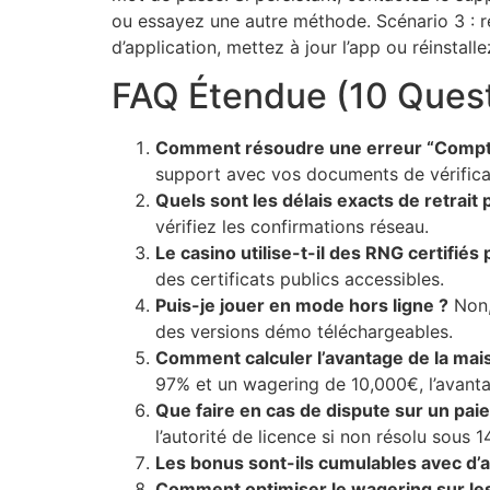
ou essayez une autre méthode. Scénario 3 : ret
d’application, mettez à jour l’app ou réinstalle
FAQ Étendue (10 Ques
Comment résoudre une erreur “Compte 
support avec vos documents de vérifica
Quels sont les délais exacts de retrait
vérifiez les confirmations réseau.
Le casino utilise-t-il des RNG certifiés 
des certificats publics accessibles.
Puis-je jouer en mode hors ligne ?
Non, 
des versions démo téléchargeables.
Comment calculer l’avantage de la mai
97% et un wagering de 10,000€, l’avantag
Que faire en cas de dispute sur un pai
l’autorité de licence si non résolu sous 1
Les bonus sont-ils cumulables avec d’
Comment optimiser le wagering sur les 