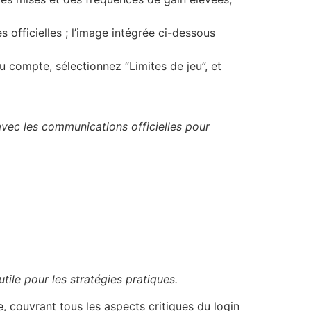
officielles ; l’image intégrée ci-dessous
compte, sélectionnez “Limites de jeu”, et
avec les communications officielles pour
ile pour les stratégies pratiques.
, couvrant tous les aspects critiques du login