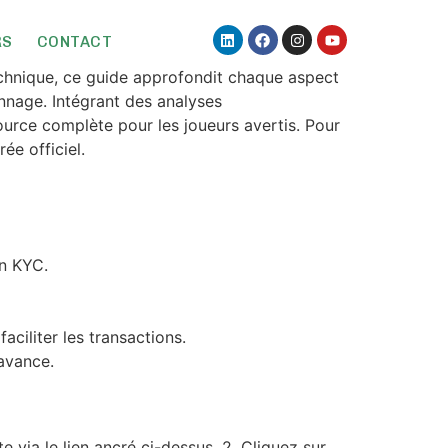
RS
CONTACT
hnique, ce guide approfondit chaque aspect
annage. Intégrant des analyses
ource complète pour les joueurs avertis. Pour
ée officiel.
on KYC.
ciliter les transactions.
’avance.
e via le lien ancré ci-dessus. 2. Cliquez sur