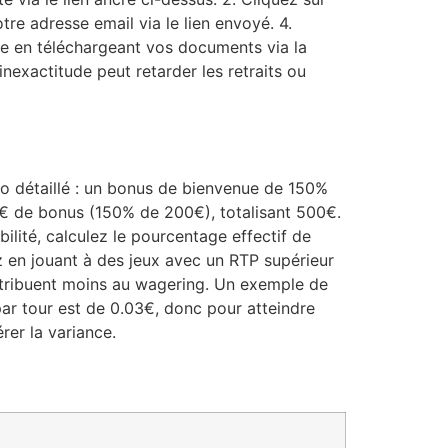
tre adresse email via le lien envoyé. 4.
te en téléchargeant vos documents via la
nexactitude peut retarder les retraits ou
o détaillé : un bonus de bienvenue de 150%
€ de bonus (150% de 200€), totalisant 500€.
lité, calculez le pourcentage effectif de
 en jouant à des jeux avec un RTP supérieur
contribuent moins au wagering. Un exemple de
par tour est de 0.03€, donc pour atteindre
rer la variance.