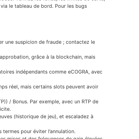
 via le tableau de bord. Pour les bugs
r une suspicion de fraude ; contactez le
pprobation, grâce à la blockchain, mais
boratoires indépendants comme eCOGRA, avec
ps réel, mais certains slots peuvent avoir
RTP)) / Bonus. Par exemple, avec un RTP de
cite.
ves (historique de jeu), et escaladez à
s termes pour éviter l’annulation.
es mises et des fréquences de gain élevées,