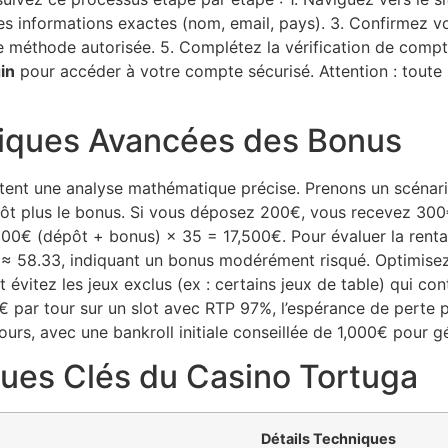
des informations exactes (nom, email, pays). 3. Confirmez vo
ne méthode autorisée. 5. Complétez la vérification de comp
in
pour accéder à votre compte sécurisé. Attention : toute i
tiques Avancées des Bonus
tent une analyse mathématique précise. Prenons un scénari
ôt plus le bonus. Si vous déposez 200€, vous recevez 300
00€ (dépôt + bonus) × 35 = 17,500€. Pour évaluer la rentabi
 ≈ 58.33, indiquant un bonus modérément risqué. Optimisez
et évitez les jeux exclus (ex : certains jeux de table) qui 
1€ par tour sur un slot avec RTP 97%, l’espérance de perte 
rs, avec une bankroll initiale conseillée de 1,000€ pour gé
ques Clés du Casino Tortuga
Détails Techniques