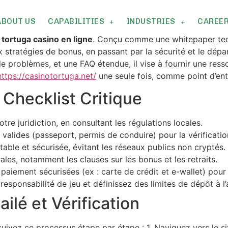
ABOUT US
CAPABILITIES
INDUSTRIES
CAREE
u
tortuga casino en ligne
. Conçu comme une whitepaper tec
x stratégies de bonus, en passant par la sécurité et le dép
 problèmes, et une FAQ étendue, il vise à fournir une ress
https://casinotortuga.net/
une seule fois, comme point d’entr
Checklist Critique
otre juridiction, en consultant les régulations locales.
valides (passeport, permis de conduire) pour la vérificati
able et sécurisée, évitant les réseaux publics non cryptés.
ales, notamment les clauses sur les bonus et les retraits.
ement sécurisées (ex : carte de crédit et e-wallet) pour fa
responsabilité de jeu et définissez des limites de dépôt à l
ailé et Vérification
 suivez ce processus étape par étape : 1. Naviguez vers le sit