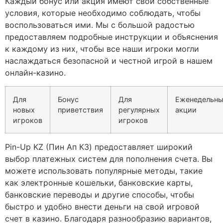
Каждый бонус или акция имеют свои собственные
условия, которые необходимо соблюдать, чтобы
воспользоваться ими. Мы с большой радостью
предоставляем подробные инструкции и объяснения
к каждому из них, чтобы все наши игроки могли
наслаждаться безопасной и честной игрой в нашем
онлайн-казино.
Для
Бонус
Для
Еженедельн
новых
приветствия
регулярных
акции
игроков
игроков
Pin-Up KZ (Пин Ап КЗ) предоставляет широкий
выбор платежных систем для пополнения счета. Вы
можете использовать популярные методы, такие
как электронные кошельки, банковские карты,
банковские переводы и другие способы, чтобы
быстро и удобно внести деньги на свой игровой
счет в казино. Благодаря разнообразию вариантов,