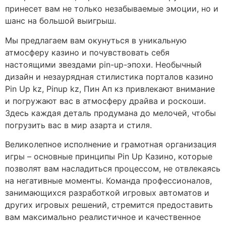
принесет вам не только незабываемые эмоции, но и
шанс на большой выигрыш.
Мы предлагаем вам окунуться в уникальную
атмосферу казино и почувствовать себя
настоящими звездами pin-up-эпохи. Необычный
дизайн и незаурядная стилистика порталов казино
Pin Up kz, Pinup kz, Пин Ап кз привлекают внимание
и погружают вас в атмосферу драйва и роскоши.
Здесь каждая деталь продумана до мелочей, чтобы
погрузить вас в мир азарта и стиля.
Великолепное исполнение и грамотная организация
игры – основные принципы Pin Up Казино, которые
позволят вам насладиться процессом, не отвлекаясь
на негативные моменты. Команда профессионалов,
занимающихся разработкой игровых автоматов и
других игровых решений, стремится предоставить
вам максимально реалистичное и качественное