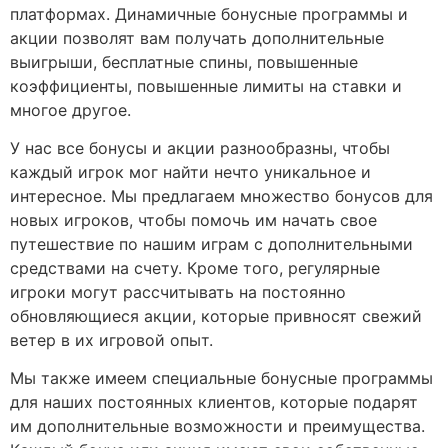
платформах. Динамичные бонусные программы и
акции позволят вам получать дополнительные
выигрыши, бесплатные спины, повышенные
коэффициенты, повышенные лимиты на ставки и
многое другое.
У нас все бонусы и акции разнообразны, чтобы
каждый игрок мог найти нечто уникальное и
интересное. Мы предлагаем множество бонусов для
новых игроков, чтобы помочь им начать свое
путешествие по нашим играм с дополнительными
средствами на счету. Кроме того, регулярные
игроки могут рассчитывать на постоянно
обновляющиеся акции, которые привносят свежий
ветер в их игровой опыт.
Мы также имеем специальные бонусные программы
для наших постоянных клиентов, которые подарят
им дополнительные возможности и преимущества.