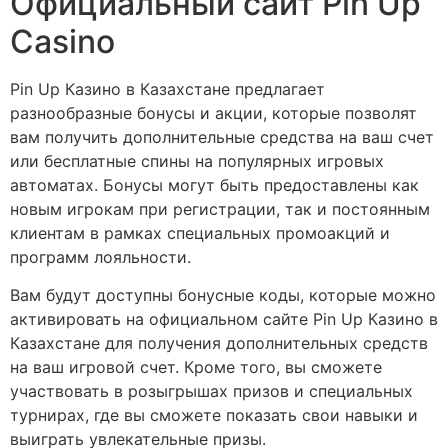
Официальный сайт Pin Up
Casino
Pin Up Казино в Казахстане предлагает
разнообразные бонусы и акции, которые позволят
вам получить дополнительные средства на ваш счет
или бесплатные спины на популярных игровых
автоматах. Бонусы могут быть предоставлены как
новым игрокам при регистрации, так и постоянным
клиентам в рамках специальных промоакций и
программ лояльности.
Вам будут доступны бонусные коды, которые можно
активировать на официальном сайте Pin Up Казино в
Казахстане для получения дополнительных средств
на ваш игровой счет. Кроме того, вы сможете
участвовать в розыгрышах призов и специальных
турнирах, где вы сможете показать свои навыки и
выиграть увлекательные призы.