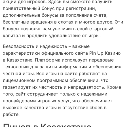
акции для игроков. Здесь вы сможете получить
приветственный бонус при регистрации,
дополнительные бонусы за пополнение счета,
бесплатные вращения в слотах и многое другое. Эти
бонусы позволят вам увеличить свой стартовый
капитал и продлить удовольствие от игры.
Безопасность и надежность – важные
характеристики официального сайта Pin Up Казино
в Казахстане. Платформа использует передовые
технологии для защиты информации и обеспечения
честной игры. Все игры на сайте работают на
лицензионном программном обеспечении, что
гарантирует их честность и непредвзятость. Кроме
того, сайт сотрудничает только с надежными
провайдерами игровых услуг, что обеспечивает
высокое качество игры и отсутствие сбоев в
работе.