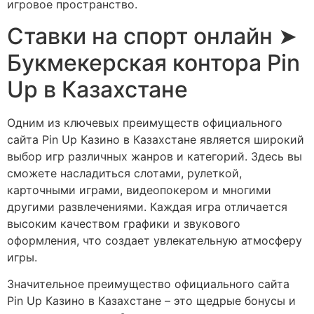
игровое пространство.
Ставки на спорт онлайн ➤
Букмекерская контора Pin
Up в Казахстане
Одним из ключевых преимуществ официального
сайта Pin Up Казино в Казахстане является широкий
выбор игр различных жанров и категорий. Здесь вы
сможете насладиться слотами, рулеткой,
карточными играми, видеопокером и многими
другими развлечениями. Каждая игра отличается
высоким качеством графики и звукового
оформления, что создает увлекательную атмосферу
игры.
Значительное преимущество официального сайта
Pin Up Казино в Казахстане – это щедрые бонусы и