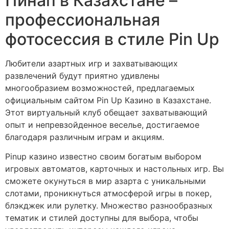
Пинап в Казахстане –
профессиональная
фотосессия в стиле Pin Up
Любители азартных игр и захватывающих
развлечений будут приятно удивлены
многообразием возможностей, предлагаемых
официальным сайтом Pin Up Казино в Казахстане.
Этот виртуальный клуб обещает захватывающий
опыт и непревзойденное веселье, достигаемое
благодаря различным играм и акциям.
Pinup казино известно своим богатым выбором
игровых автоматов, карточных и настольных игр. Вы
сможете окунуться в мир азарта с уникальными
слотами, проникнуться атмосферой игры в покер,
блэкджек или рулетку. Множество разнообразных
тематик и стилей доступны для выбора, чтобы