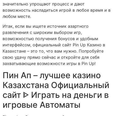
значительно упрощают процесс и дают
возможность насладиться игрой в любое время и в
любом месте.
Итак, если вы ищете источник азартного
развлечения с широким выбором игр,
возможностью получения бонусов и удобным
интерфейсом, официальный сайт Pin Up Казино в
Казахстане – это то, что вам нужно. Попробуйте
свою удачу прямо сейчас и откройте для себя
захватывающие возможности игры в Pin Up!
Пин Ап – лучшее казино
Казахстана Официальный
сайт ᐈ Играть на деньги в
игровые Автоматы