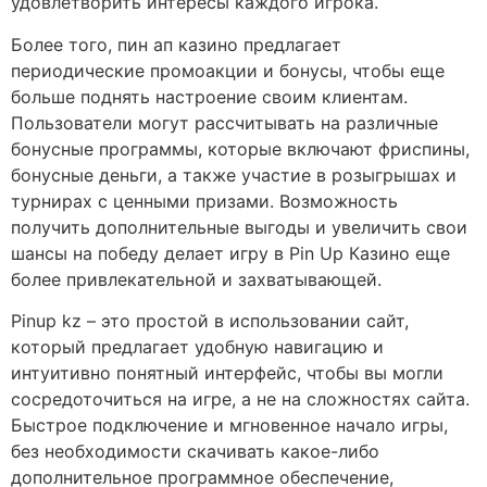
удовлетворить интересы каждого игрока.
Более того, пин ап казино предлагает
периодические промоакции и бонусы, чтобы еще
больше поднять настроение своим клиентам.
Пользователи могут рассчитывать на различные
бонусные программы, которые включают фриспины,
бонусные деньги, а также участие в розыгрышах и
турнирах с ценными призами. Возможность
получить дополнительные выгоды и увеличить свои
шансы на победу делает игру в Pin Up Казино еще
более привлекательной и захватывающей.
Pinup kz – это простой в использовании сайт,
который предлагает удобную навигацию и
интуитивно понятный интерфейс, чтобы вы могли
сосредоточиться на игре, а не на сложностях сайта.
Быстрое подключение и мгновенное начало игры,
без необходимости скачивать какое-либо
дополнительное программное обеспечение,