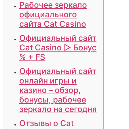
Рабочее зеркало
официального
сайта Cat Casino
Официальный сайт
Cat Casino ▷ Бонус
% + FS
Официальный сайт
онлайн игры и
казино – обзор,
бонусы, рабочее
зеркало на сегодня
Отзывы о Cat