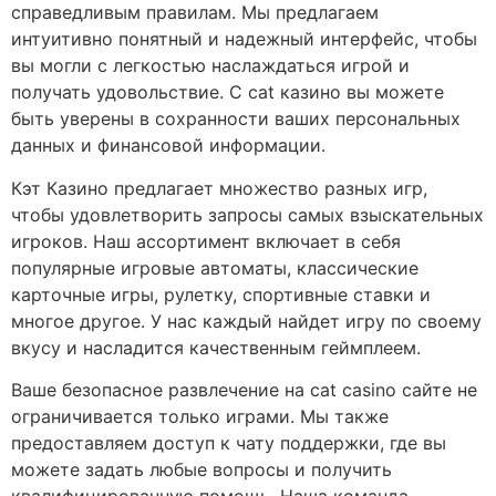
справедливым правилам. Мы предлагаем
интуитивно понятный и надежный интерфейс, чтобы
вы могли с легкостью наслаждаться игрой и
получать удовольствие. С cat казино вы можете
быть уверены в сохранности ваших персональных
данных и финансовой информации.
Кэт Казино предлагает множество разных игр,
чтобы удовлетворить запросы самых взыскательных
игроков. Наш ассортимент включает в себя
популярные игровые автоматы, классические
карточные игры, рулетку, спортивные ставки и
многое другое. У нас каждый найдет игру по своему
вкусу и насладится качественным геймплеем.
Ваше безопасное развлечение на cat casino сайте не
ограничивается только играми. Мы также
предоставляем доступ к чату поддержки, где вы
можете задать любые вопросы и получить
квалифицированную помощь. Наша команда