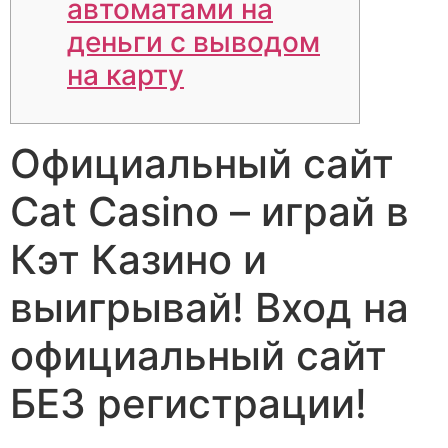
автоматами на
деньги с выводом
на карту
Официальный сайт
Cat Casino – играй в
Кэт Казино и
выигрывай! Вход на
официальный сайт
БЕЗ регистрации!