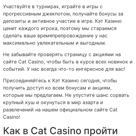
Участвуйте в турнирах, играйте в игры с
прогрессивным джекпотом, получайте бонусы за
депозиты и активное участие в игре. Кэт Казино
ценит каждого игрока, поэтому мы стараемся
сделать ваше времяпрепровождение у нас
максимально увлекательным и выгодным.
Не забывайте проверять страницу с акциями на
сайте Cat Casino, чтобы быть в курсе всех новинок и
событий. У нас всегда что-то интересное для вас!
Присоединяйтесь к Кэт Казино сегодня, чтобы
получить доступ ко всем бонусам и акциям,
которые мы предлагаем. Не упустите шанс сорвать
крупный куш и окунуться в мир азарта и
развлечений на нашем официальном сайте Cat
Casino!
Как в Cat Casino пройти