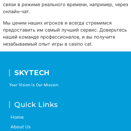
связи в режиме реального времени, например, через
онлайн-чат.
Мы ценим наших игроков и всегда стремимся
предоставить им самый лучший сервис. Доверьтесь
нашей команде профессионалов, и вы получите
незабываемый опыт игры в casino cat.
SKYTECH
Your Vision Is Our Mission
Quick Links
Home
About Us