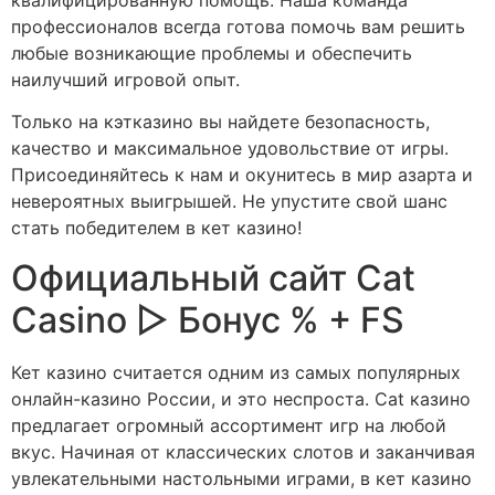
профессионалов всегда готова помочь вам решить
любые возникающие проблемы и обеспечить
наилучший игровой опыт.
Только на кэтказино вы найдете безопасность,
качество и максимальное удовольствие от игры.
Присоединяйтесь к нам и окунитесь в мир азарта и
невероятных выигрышей. Не упустите свой шанс
стать победителем в кет казино!
Официальный сайт Cat
Casino ▷ Бонус % + FS
Кет казино считается одним из самых популярных
онлайн-казино России, и это неспроста. Cat казино
предлагает огромный ассортимент игр на любой
вкус. Начиная от классических слотов и заканчивая
увлекательными настольными играми, в кет казино