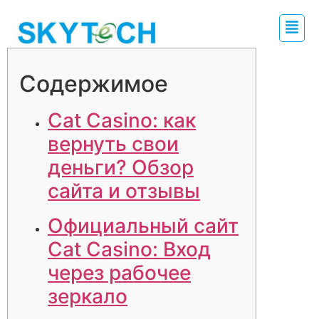
Содержимое
Cat Casino: как
вернуть свои
деньги? Обзор
сайта и отзывы
Официальный сайт
Cat Casino: Вход
через рабочее
зеркало