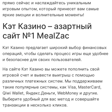
прямо сейчас и наслаждайтесь уникальным
игровым опытом, который принесет вам самые
яркие эмоции и волнительные моменты!
Кэт Казино – азартный
сайт №1 MealZac
Кэт Казино предлагает широкий выбор финансовых
операций, чтобы сделать процесс игры еще удобнее
и безопаснее для своих пользователей.
На сайте Кэт Казино вы можете пополнить свой
игровой счет и вывести выигрыш с помощью
различных платежных систем. Мы поддерживаем
такие популярные системы, как Visa, MasterCard,
Qiwi Wallet, Яндекс.Деньги, WebMoney и другие.
Выберите удобный для вас метод и совершайте
транзакции в несколько кликов.