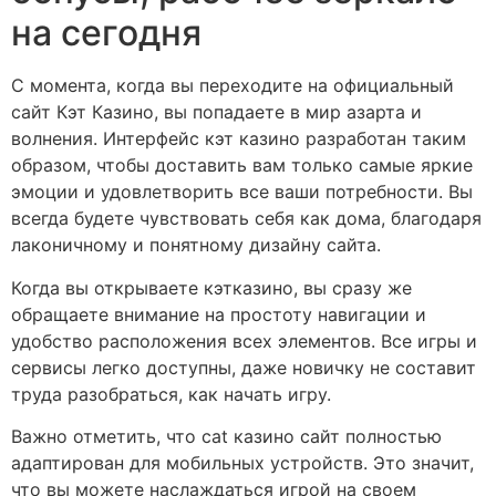
на сегодня
С момента, когда вы переходите на официальный
сайт Кэт Казино, вы попадаете в мир азарта и
волнения. Интерфейс кэт казино разработан таким
образом, чтобы доставить вам только самые яркие
эмоции и удовлетворить все ваши потребности. Вы
всегда будете чувствовать себя как дома, благодаря
лаконичному и понятному дизайну сайта.
Когда вы открываете кэтказино, вы сразу же
обращаете внимание на простоту навигации и
удобство расположения всех элементов. Все игры и
сервисы легко доступны, даже новичку не составит
труда разобраться, как начать игру.
Важно отметить, что cat казино сайт полностью
адаптирован для мобильных устройств. Это значит,
что вы можете наслаждаться игрой на своем