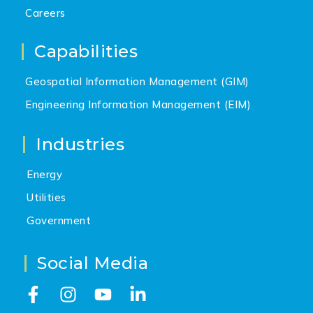
Careers
Capabilities
Geospatial Information Management (GIM)
Engineering Information Management (EIM)
Industries
Energy
Utilities
Government
Social Media