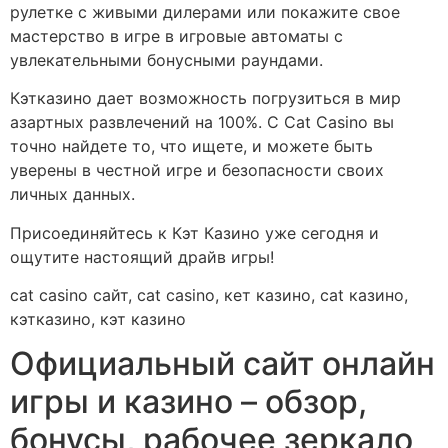
рулетке с живыми дилерами или покажите свое
мастерство в игре в игровые автоматы с
увлекательными бонусными раундами.
Кэтказино дает возможность погрузиться в мир
азартных развлечений на 100%. С Cat Casino вы
точно найдете то, что ищете, и можете быть
уверены в честной игре и безопасности своих
личных данных.
Присоединяйтесь к Кэт Казино уже сегодня и
ощутите настоящий драйв игры!
cat casino сайт, cat casino, кет казино, cat казино,
кэтказино, кэт казино
Официальный сайт онлайн
игры и казино – обзор,
бонусы, рабочее зеркало