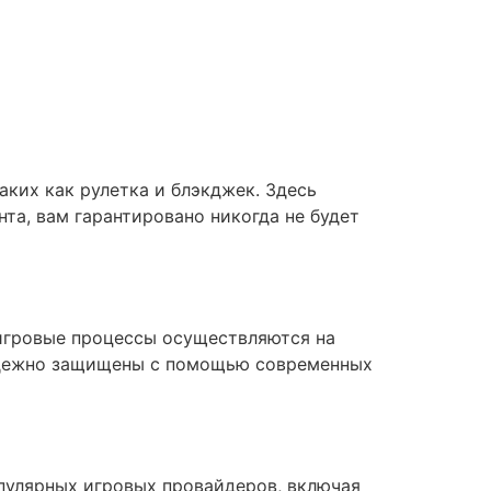
аких как рулетка и блэкджек. Здесь
та, вам гарантировано никогда не будет
 игровые процессы осуществляются на
надежно защищены с помощью современных
пулярных игровых провайдеров, включая