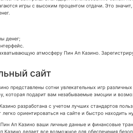
лагаются игры с высоким процентом отдачи. Это значит
нег.
ы денег;
нтерфейс.
захватывающую атмосферу Пин Ап Казино. Зарегистрир
льный сайт
азино представлены сотни увлекательных игр различны
ру, которая подарит вам незабываемые эмоции и возм
Казино разработана с учетом лучших стандартов польз
 легко ориентироваться на сайте и быстро находить н
 в Пин Ап Казино ваши личные данные и финансовые т
 Казино делает все возможное для обеспечения безоп