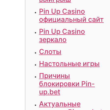
Pin Up Casino
официальный сайт
Pin Up Casino
зеркало
Слоты
Настольные игры
Причины
блокировки Pin-
up.bet
Актуальные