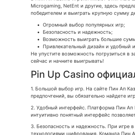
Microgaming, NetEnt и другие, здесь пред
победителем и выиграть крупную сумму де
Огромный выбор популярных игр;
Безопасность и надежность;
Возможность выиграть большие сумм
Привлекательный дизайн и удобный и
Не упустите возможность погрузиться в 
сейчас и начните выигрывать!
Pin Up Casino официа
1. Большой выбор игр. На сайте Пин Ап К
предпочтений, вы обязательно найдете иг
2. Удобный интерфейс. Платформа Пин Ап 
интуитивно понятный интерфейс позволяет
3. Безопасность и надежность. При игре
технологиями шифрования. Команда Пин Ап