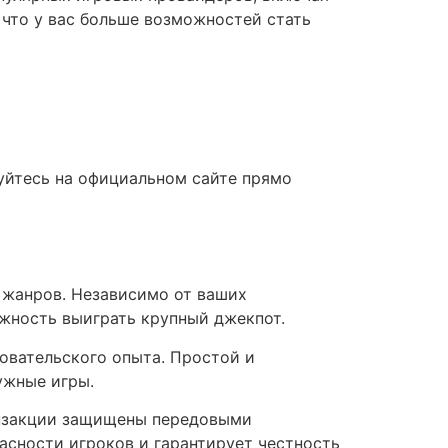
, что у вас больше возможностей стать
уйтесь на официальном сайте прямо
х жанров. Независимо от ваших
ожность выиграть крупный джекпот.
овательского опыта. Простой и
ужные игры.
ранзакции защищены передовыми
асности игроков и гарантирует честность