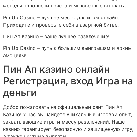
методы пополнения счета и мгновенные выплаты.
Pin Up Casino – лучшее место для игры онлайн.
Приходите и проверьте себя в азартной битве!
Пин Ап Казино – ваше лучшее развлечение!
Pin Up Casino – путь к большим выигрышам и ярким
эмоциям!
Пин Ап казино онлайн
Регистрация, вход Игра на
деньги
Добро пожаловать на официальный сайт Пин Ап
Казино! У нас вы найдете уникальный игровой опыт,
захватывающие игры и массу развлечений. Наше
казино гарантирует безопасную и защищенную игру,
а также честные выплаты.