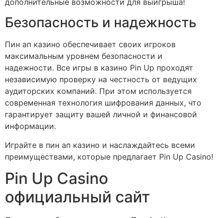
дополнительные возможности для выигрыша!
Безопасность и надежность
Пин ап казино обеспечивает своих игроков
максимальным уровнем безопасности и
надежности. Все игры в казино Pin Up проходят
независимую проверку на честность от ведущих
аудиторских компаний. При этом используется
современная технология шифрования данных, что
гарантирует защиту вашей личной и финансовой
информации.
Играйте в пин ап казино и наслаждайтесь всеми
преимуществами, которые предлагает Pin Up Casino!
Pin Up Casino
официальный сайт