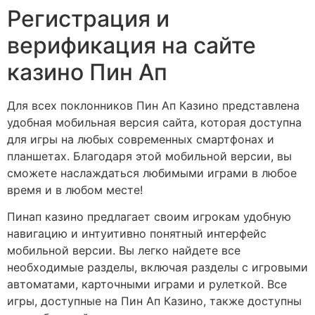
Регистрация и
верификация на сайте
казино Пин Ап
Для всех поклонников Пин Ап Казино представлена
удобная мобильная версия сайта, которая доступна
для игры на любых современных смартфонах и
планшетах. Благодаря этой мобильной версии, вы
сможете наслаждаться любимыми играми в любое
время и в любом месте!
Пинап казино предлагает своим игрокам удобную
навигацию и интуитивно понятный интерфейс
мобильной версии. Вы легко найдете все
необходимые разделы, включая разделы с игровыми
автоматами, карточными играми и рулеткой. Все
игры, доступные на Пин Ап Казино, также доступны