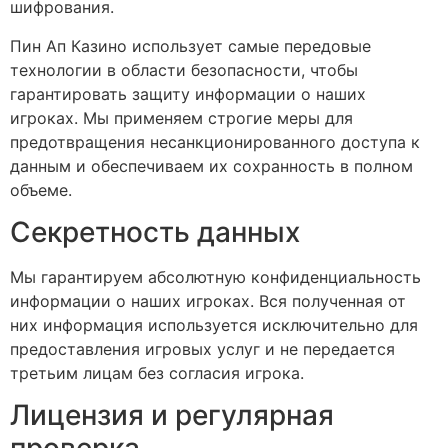
шифрования.
Пин Ап Казино использует самые передовые
технологии в области безопасности, чтобы
гарантировать защиту информации о наших
игроках. Мы применяем строгие меры для
предотвращения несанкционированного доступа к
данным и обеспечиваем их сохранность в полном
объеме.
Секретность данных
Мы гарантируем абсолютную конфиденциальность
информации о наших игроках. Вся полученная от
них информация используется исключительно для
предоставления игровых услуг и не передается
третьим лицам без согласия игрока.
Лицензия и регулярная