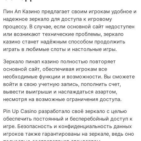
Пин Ап Казино предлагает своим игрокам удобное и
надежное зеркало для доступа к игровому
процессу. В случае, если основной сайт недоступен
или возникают технические проблемы, зеркало
казино станет надёжным способом продолжить
играть в любимые слоты и настольные игры.
Зеркало пинап казино полностью повторяет
основной сайт, обеспечивая игрокам все
необходимые функции и возможности. Вы сможете
войти в свою учетную запись, пополнить счет,
вывести выигрыши и наслаждаться азартом,
несмотря на возможные ограничения доступа.
Pin Up Casino разработало своё зеркало с целью
обеспечить постоянный и бесперебойный доступ к
игре. Безопасность и конфиденциальность данных
игроков также гарантированы на зеркале, ведь оно