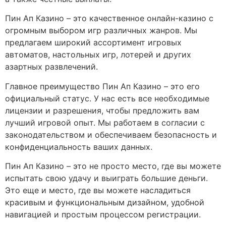
Пин Ап Казино – это качественное онлайн-казино с
огромным выбором игр различных жанров. Мы
предлагаем широкий ассортимент игровых
автоматов, настольных игр, лотерей и других
азартных развлечений.
Главное преимущество Пин Ап Казино – это его
официальный статус. У нас есть все необходимые
лицензии и разрешения, чтобы предложить вам
лучший игровой опыт. Мы работаем в согласии с
законодательством и обеспечиваем безопасность и
конфиденциальность ваших данных.
Пин Ап Казино – это не просто место, где вы можете
испытать свою удачу и выиграть большие деньги.
Это еще и место, где вы можете насладиться
красивым и функциональным дизайном, удобной
навигацией и простым процессом регистрации.