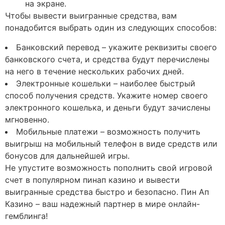
на экране.
Чтобы вывести выигранные средства, вам
понадобится выбрать один из следующих способов:
Банковский перевод – укажите реквизиты своего
банковского счета, и средства будут перечислены
на него в течение нескольких рабочих дней.
Электронные кошельки – наиболее быстрый
способ получения средств. Укажите номер своего
электронного кошелька, и деньги будут зачислены
мгновенно.
Мобильные платежи – возможность получить
выигрыш на мобильный телефон в виде средств или
бонусов для дальнейшей игры.
Не упустите возможность пополнить свой игровой
счет в популярном пинап казино и вывести
выигранные средства быстро и безопасно. Пин Ап
Казино – ваш надежный партнер в мире онлайн-
гемблинга!