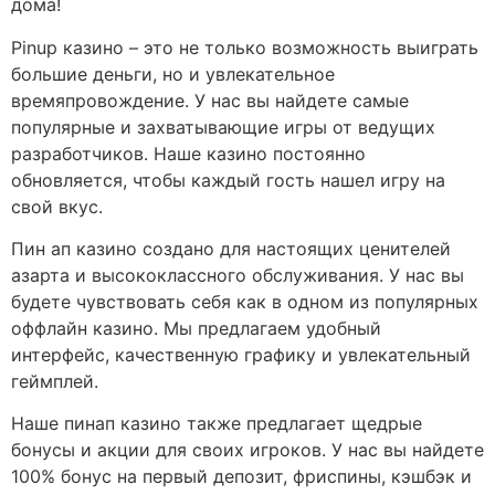
дома!
Pinup казино – это не только возможность выиграть
большие деньги, но и увлекательное
времяпровождение. У нас вы найдете самые
популярные и захватывающие игры от ведущих
разработчиков. Наше казино постоянно
обновляется, чтобы каждый гость нашел игру на
свой вкус.
Пин ап казино создано для настоящих ценителей
азарта и высококлассного обслуживания. У нас вы
будете чувствовать себя как в одном из популярных
оффлайн казино. Мы предлагаем удобный
интерфейс, качественную графику и увлекательный
геймплей.
Наше пинап казино также предлагает щедрые
бонусы и акции для своих игроков. У нас вы найдете
100% бонус на первый депозит, фриспины, кэшбэк и