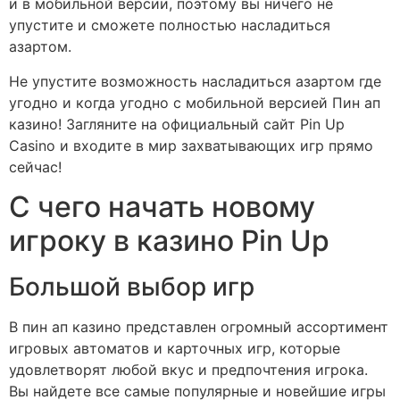
и в мобильной версии, поэтому вы ничего не
упустите и сможете полностью насладиться
азартом.
Не упустите возможность насладиться азартом где
угодно и когда угодно с мобильной версией Пин ап
казино! Загляните на официальный сайт Pin Up
Casino и входите в мир захватывающих игр прямо
сейчас!
С чего начать новому
игроку в казино Pin Up
Большой выбор игр
В пин ап казино представлен огромный ассортимент
игровых автоматов и карточных игр, которые
удовлетворят любой вкус и предпочтения игрока.
Вы найдете все самые популярные и новейшие игры