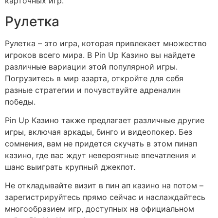
карточных игр.
Рулетка
Рулетка – это игра, которая привлекает множество
игроков всего мира. В Pin Up Казино вы найдете
различные вариации этой популярной игры.
Погрузитесь в мир азарта, откройте для себя
разные стратегии и почувствуйте адреналин
победы.
Pin Up Казино также предлагает различные другие
игры, включая аркады, бинго и видеопокер. Без
сомнения, вам не придется скучать в этом пинап
казино, где вас ждут невероятные впечатления и
шанс выиграть крупный джекпот.
Не откладывайте визит в пин ап казино на потом –
зарегистрируйтесь прямо сейчас и наслаждайтесь
многообразием игр, доступных на официальном