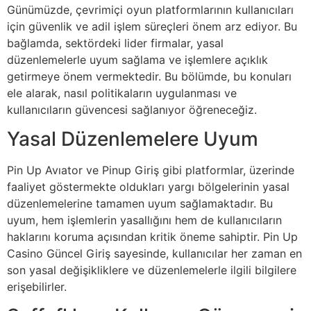
Günümüzde, çevrimiçi oyun platformlarının kullanıcıları
için güvenlik ve adil işlem süreçleri önem arz ediyor. Bu
bağlamda, sektördeki lider firmalar, yasal
düzenlemelerle uyum sağlama ve işlemlere açıklık
getirmeye önem vermektedir. Bu bölümde, bu konuları
ele alarak, nasıl politikaların uygulanması ve
kullanıcıların güvencesi sağlanıyor öğreneceğiz.
Yasal Düzenlemelere Uyum
Pin Up Avıator ve Pinup Giriş gibi platformlar, üzerinde
faaliyet göstermekte oldukları yargı bölgelerinin yasal
düzenlemelerine tamamen uyum sağlamaktadır. Bu
uyum, hem işlemlerin yasallığını hem de kullanıcıların
haklarını koruma açısından kritik öneme sahiptir. Pin Up
Casino Güncel Giriş sayesinde, kullanıcılar her zaman en
son yasal değişikliklere ve düzenlemelerle ilgili bilgilere
erişebilirler.