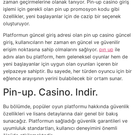
zaman geçirmelerine olanak tanıyor. Pin-up casino giriş
işlemi için gerekli olan pin up promosyon kodu gibi
özellikler, yeni başlayanlar için de cazip bir seçenek
oluşturuyor.
Platformun güncel giriş adresi olan pin up casino güncel
giriş, kullanıcıların her zaman en güncel ve güvenilir
erişim noktasına sahip olmalarını sağlıyor.
pın up
ile
adını alan bu platform, hem geleneksel oyunlar hem de
yeni başlayanlar için uygun olan oyunları içeren bir
yelpazeye sahiptir. Bu sayede, her türden oyuncu için bir
eğlence arayışının yerini bulabilecek bir ortam sunar.
Pin-up. Casino. Indir.
Bu bölümde, popüler oyun platformu hakkında güvenlik
özellikleri ve lisans detaylarına dair genel bir bakış
sunacağız. Platformun sağladığı güvenlik garantileri ve
uyumluluk standartları, kullanıcı deneyimini önemli