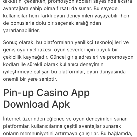
dikkatini çekerken, promosyon kodları sayesinde ekstra
avantajlara sahip olma fırsatı da sunar. Bu sayede,
kullanıcılar hem farklı oyun deneyimleri yaşayabilir hem
de bonuslarla dolu bir seçenek aralığından
yararlanabilirler.
Sonuç olarak, bu platformların yenilikçi teknolojileri ve
geniş oyun yelpazesi, oyun severler için büyük bir
çekicilik kaynağıdır. Güncel giriş adresleri ve promosyon
kodları ile sürekli olarak kullanıcı deneyimini
iyileştirmeye çalışan bu platformlar, oyun dünyasında
önemli bir yere sahiptir.
Pin-up Casino App
Download Apk
İnternet üzerinden eğlence ve oyun deneyimleri sunan
platformlar, kullanıcılarına çeşitli avantajlar sunarak
onların memnuniyetini artırmaya çalışırlar. Bu bağlamda,