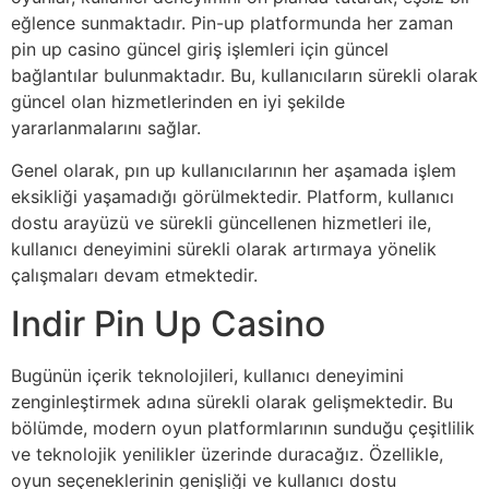
eğlence sunmaktadır. Pin-up platformunda her zaman
pin up casino güncel giriş işlemleri için güncel
bağlantılar bulunmaktadır. Bu, kullanıcıların sürekli olarak
güncel olan hizmetlerinden en iyi şekilde
yararlanmalarını sağlar.
Genel olarak, pın up kullanıcılarının her aşamada işlem
eksikliği yaşamadığı görülmektedir. Platform, kullanıcı
dostu arayüzü ve sürekli güncellenen hizmetleri ile,
kullanıcı deneyimini sürekli olarak artırmaya yönelik
çalışmaları devam etmektedir.
Indir Pin Up Casino
Bugünün içerik teknolojileri, kullanıcı deneyimini
zenginleştirmek adına sürekli olarak gelişmektedir. Bu
bölümde, modern oyun platformlarının sunduğu çeşitlilik
ve teknolojik yenilikler üzerinde duracağız. Özellikle,
oyun seçeneklerinin genişliği ve kullanıcı dostu