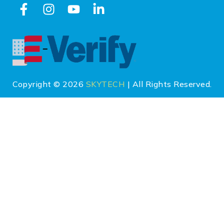
Copyright © 2026
SKYTECH
| All Rights Reserved.