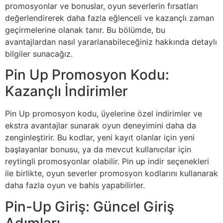
promosyonlar ve bonuslar, oyun severlerin fırsatları
değerlendirerek daha fazla eğlenceli ve kazançlı zaman
geçirmelerine olanak tanır. Bu bölümde, bu
avantajlardan nasıl yararlanabileceğiniz hakkında detaylı
bilgiler sunacağız.
Pin Up Promosyon Kodu:
Kazançlı İndirimler
Pin Up promosyon kodu, üyelerine özel indirimler ve
ekstra avantajlar sunarak oyun deneyimini daha da
zenginleştirir. Bu kodlar, yeni kayıt olanlar için yeni
başlayanlar bonusu, ya da mevcut kullanıcılar için
reytingli promosyonlar olabilir. Pin up indir seçenekleri
ile birlikte, oyun severler promosyon kodlarını kullanarak
daha fazla oyun ve bahis yapabilirler.
Pin-Up Giriş: Güncel Giriş
Adımları