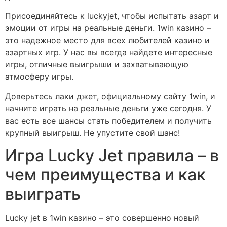
Присоединяйтесь к luckyjet, чтобы испытать азарт и
эмоции от игры на реальные деньги. 1win казино –
это надежное место для всех любителей казино и
азартных игр. У нас вы всегда найдете интересные
игры, отличные выигрыши и захватывающую
атмосферу игры.
Доверьтесь лаки джет, официальному сайту 1win, и
начните играть на реальные деньги уже сегодня. У
вас есть все шансы стать победителем и получить
крупный выигрыш. Не упустите свой шанс!
Игра Lucky Jet правила – в
чем преимущества и как
выиграть
Lucky jet в 1win казино – это совершенно новый