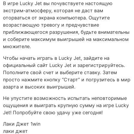
В игре Lucky Jet вы почувствуете настоящую
экстрим-атмосферу, которая не даст вам
оторваться от экрана компьютера. Ощутите
возрастающую тревогу и предчувствие
приближающегося разрушения, будьте внимательны
и соберите максимум выигрышей на максимальном
множителе.
Чтобы начать играть в Lucky Jet, зайдите на
официальный сайт Lucky Jet и зарегистрируйтесь.
Пополните свой счет и выберите ставку. Затем
просто нажмите кнопку “Старт” и погрузитесь в мир
азарта и высоких выигрышей.
Не упустите возможность испытать неповторимые
ощущения и выиграть крупную сумму на игре Lucky
Jet! Попробуйте свою удачу уже сегодня!
Лаки Джет 1win
лаки джет