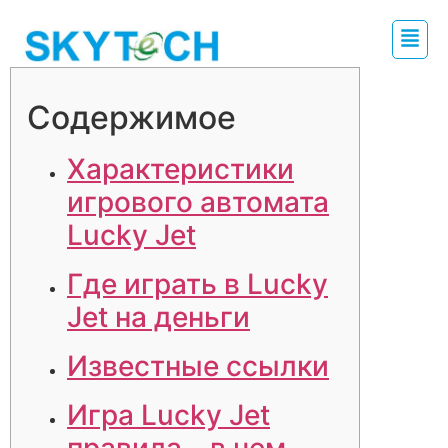
Содержимое
Характеристики
игрового автомата
Lucky Jet
Где играть в Lucky
Jet на деньги
Известные ссылки
Игра Lucky Jet
правила – в чем