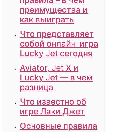
преимущества и
как выиграть
Что представляет
собой онлайн-игра
Lucky Jet сегодня
Aviator, Jet X и
Lucky Jet — в чем
разница
Что известно об
игре Лаки Джет
Основные правила