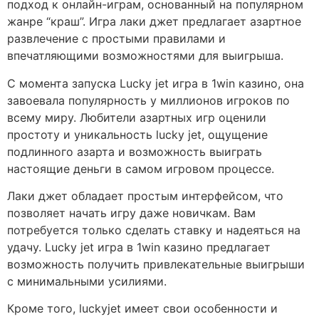
подход к онлайн-играм, основанный на популярном
жанре “краш”. Игра лаки джет предлагает азартное
развлечение с простыми правилами и
впечатляющими возможностями для выигрыша.
С момента запуска Lucky jet игра в 1win казино, она
завоевала популярность у миллионов игроков по
всему миру. Любители азартных игр оценили
простоту и уникальность lucky jet, ощущение
подлинного азарта и возможность выиграть
настоящие деньги в самом игровом процессе.
Лаки джет обладает простым интерфейсом, что
позволяет начать игру даже новичкам. Вам
потребуется только сделать ставку и надеяться на
удачу. Lucky jet игра в 1win казино предлагает
возможность получить привлекательные выигрыши
с минимальными усилиями.
Кроме того, luckyjet имеет свои особенности и