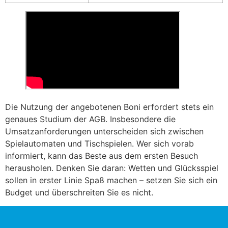
Die Nutzung der angebotenen Boni erfordert stets ein
genaues Studium der AGB. Insbesondere die
Umsatzanforderungen unterscheiden sich zwischen
Spielautomaten und Tischspielen. Wer sich vorab
informiert, kann das Beste aus dem ersten Besuch
herausholen. Denken Sie daran: Wetten und Glücksspiel
sollen in erster Linie Spaß machen – setzen Sie sich ein
Budget und überschreiten Sie es nicht.