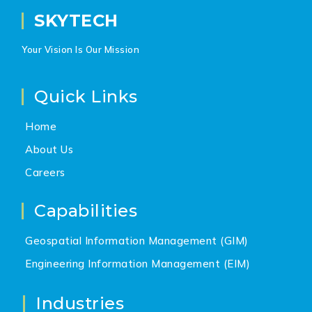
SKYTECH
Your Vision Is Our Mission
Quick Links
Home
About Us
Careers
Capabilities
Geospatial Information Management (GIM)
Engineering Information Management (EIM)
Industries