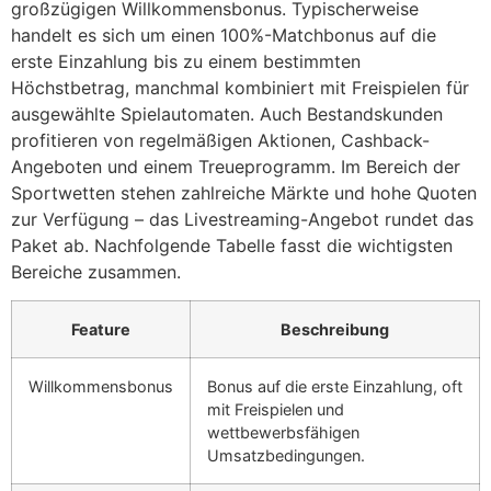
großzügigen Willkommensbonus. Typischerweise
handelt es sich um einen 100%-Matchbonus auf die
erste Einzahlung bis zu einem bestimmten
Höchstbetrag, manchmal kombiniert mit Freispielen für
ausgewählte Spielautomaten. Auch Bestandskunden
profitieren von regelmäßigen Aktionen, Cashback-
Angeboten und einem Treueprogramm. Im Bereich der
Sportwetten stehen zahlreiche Märkte und hohe Quoten
zur Verfügung – das Livestreaming-Angebot rundet das
Paket ab. Nachfolgende Tabelle fasst die wichtigsten
Bereiche zusammen.
Feature
Beschreibung
Willkommensbonus
Bonus auf die erste Einzahlung, oft
mit Freispielen und
wettbewerbsfähigen
Umsatzbedingungen.