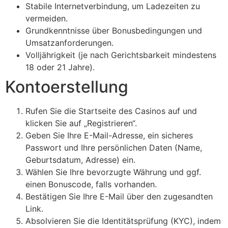
Stabile Internetverbindung, um Ladezeiten zu
vermeiden.
Grundkenntnisse über Bonusbedingungen und
Umsatzanforderungen.
Volljährigkeit (je nach Gerichtsbarkeit mindestens
18 oder 21 Jahre).
Kontoerstellung
Rufen Sie die Startseite des Casinos auf und
klicken Sie auf „Registrieren“.
Geben Sie Ihre E-Mail-Adresse, ein sicheres
Passwort und Ihre persönlichen Daten (Name,
Geburtsdatum, Adresse) ein.
Wählen Sie Ihre bevorzugte Währung und ggf.
einen Bonuscode, falls vorhanden.
Bestätigen Sie Ihre E-Mail über den zugesandten
Link.
Absolvieren Sie die Identitätsprüfung (KYC), indem