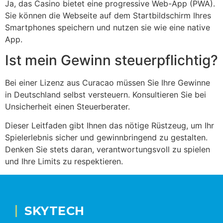
Ja, das Casino bietet eine progressive Web-App (PWA).
Sie können die Webseite auf dem Startbildschirm Ihres
Smartphones speichern und nutzen sie wie eine native
App.
Ist mein Gewinn steuerpflichtig?
Bei einer Lizenz aus Curacao müssen Sie Ihre Gewinne
in Deutschland selbst versteuern. Konsultieren Sie bei
Unsicherheit einen Steuerberater.
Dieser Leitfaden gibt Ihnen das nötige Rüstzeug, um Ihr
Spielerlebnis sicher und gewinnbringend zu gestalten.
Denken Sie stets daran, verantwortungsvoll zu spielen
und Ihre Limits zu respektieren.
SKYTECH