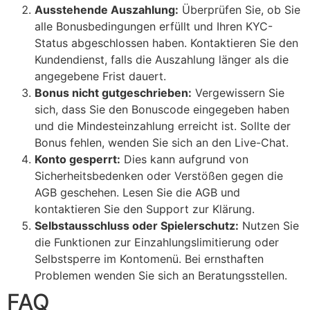
Ausstehende Auszahlung:
Überprüfen Sie, ob Sie
alle Bonusbedingungen erfüllt und Ihren KYC-
Status abgeschlossen haben. Kontaktieren Sie den
Kundendienst, falls die Auszahlung länger als die
angegebene Frist dauert.
Bonus nicht gutgeschrieben:
Vergewissern Sie
sich, dass Sie den Bonuscode eingegeben haben
und die Mindesteinzahlung erreicht ist. Sollte der
Bonus fehlen, wenden Sie sich an den Live-Chat.
Konto gesperrt:
Dies kann aufgrund von
Sicherheitsbedenken oder Verstößen gegen die
AGB geschehen. Lesen Sie die AGB und
kontaktieren Sie den Support zur Klärung.
Selbstausschluss oder Spielerschutz:
Nutzen Sie
die Funktionen zur Einzahlungslimitierung oder
Selbstsperre im Kontomenü. Bei ernsthaften
Problemen wenden Sie sich an Beratungsstellen.
FAQ