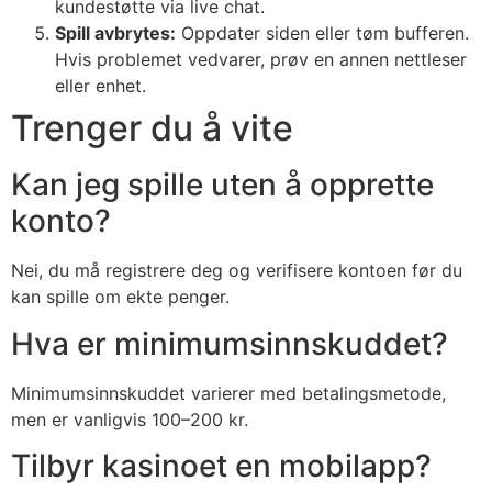
kundestøtte via live chat.
Spill avbrytes:
Oppdater siden eller tøm bufferen.
Hvis problemet vedvarer, prøv en annen nettleser
eller enhet.
Trenger du å vite
Kan jeg spille uten å opprette
konto?
Nei, du må registrere deg og verifisere kontoen før du
kan spille om ekte penger.
Hva er minimumsinnskuddet?
Minimumsinnskuddet varierer med betalingsmetode,
men er vanligvis 100–200 kr.
Tilbyr kasinoet en mobilapp?