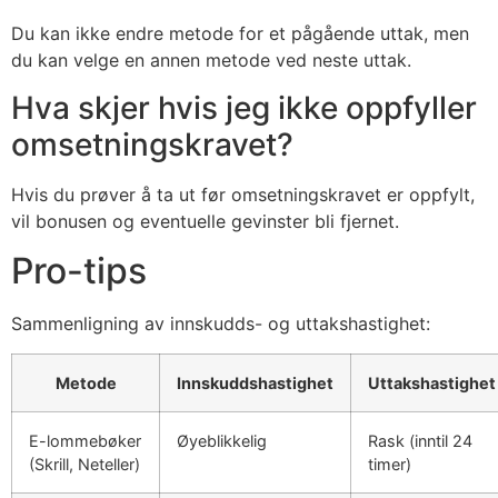
Du kan ikke endre metode for et pågående uttak, men
du kan velge en annen metode ved neste uttak.
Hva skjer hvis jeg ikke oppfyller
omsetningskravet?
Hvis du prøver å ta ut før omsetningskravet er oppfylt,
vil bonusen og eventuelle gevinster bli fjernet.
Pro-tips
Sammenligning av innskudds- og uttakshastighet:
Metode
Innskuddshastighet
Uttakshastighet
E-lommebøker
Øyeblikkelig
Rask (inntil 24
(Skrill, Neteller)
timer)