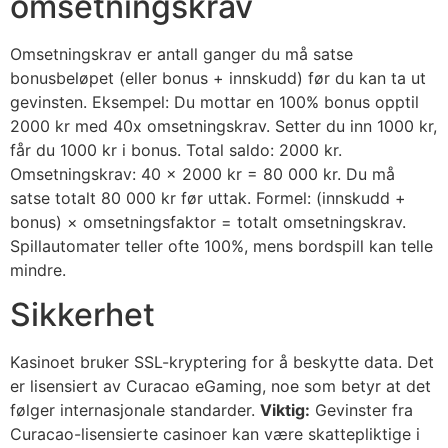
omsetningskrav
Omsetningskrav er antall ganger du må satse
bonusbeløpet (eller bonus + innskudd) før du kan ta ut
gevinsten. Eksempel: Du mottar en 100% bonus opptil
2000 kr med 40x omsetningskrav. Setter du inn 1000 kr,
får du 1000 kr i bonus. Total saldo: 2000 kr.
Omsetningskrav: 40 × 2000 kr = 80 000 kr. Du må
satse totalt 80 000 kr før uttak. Formel: (innskudd +
bonus) × omsetningsfaktor = totalt omsetningskrav.
Spillautomater teller ofte 100%, mens bordspill kan telle
mindre.
Sikkerhet
Kasinoet bruker SSL-kryptering for å beskytte data. Det
er lisensiert av Curacao eGaming, noe som betyr at det
følger internasjonale standarder.
Viktig:
Gevinster fra
Curacao-lisensierte casinoer kan være skattepliktige i