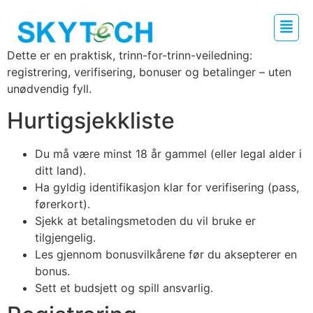
Dette er en praktisk, trinn-for-trinn-veiledning:
registrering, verifisering, bonuser og betalinger – uten
unødvendig fyll.
Hurtigsjekkliste
Du må være minst 18 år gammel (eller legal alder i
ditt land).
Ha gyldig identifikasjon klar for verifisering (pass,
førerkort).
Sjekk at betalingsmetoden du vil bruke er
tilgjengelig.
Les gjennom bonusvilkårene før du aksepterer en
bonus.
Sett et budsjett og spill ansvarlig.