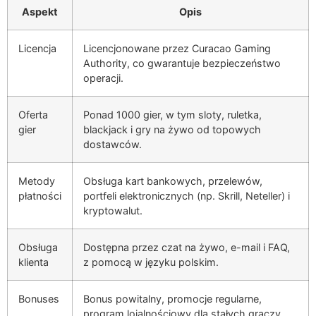
Aspekt
Opis
Licencja
Licencjonowane przez Curacao Gaming
Authority, co gwarantuje bezpieczeństwo
operacji.
Oferta
Ponad 1000 gier, w tym sloty, ruletka,
gier
blackjack i gry na żywo od topowych
dostawców.
Metody
Obsługa kart bankowych, przelewów,
płatności
portfeli elektronicznych (np. Skrill, Neteller) i
kryptowalut.
Obsługa
Dostępna przez czat na żywo, e-mail i FAQ,
klienta
z pomocą w języku polskim.
Bonuses
Bonus powitalny, promocje regularne,
program lojalnościowy dla stałych graczy.