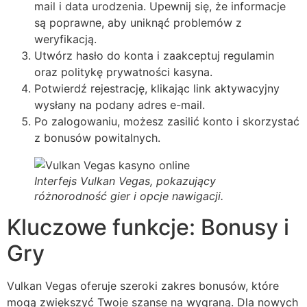
mail i data urodzenia. Upewnij się, że informacje
są poprawne, aby uniknąć problemów z
weryfikacją.
Utwórz hasło do konta i zaakceptuj regulamin
oraz politykę prywatności kasyna.
Potwierdź rejestrację, klikając link aktywacyjny
wysłany na podany adres e-mail.
Po zalogowaniu, możesz zasilić konto i skorzystać
z bonusów powitalnych.
Interfejs Vulkan Vegas, pokazujący
różnorodność gier i opcje nawigacji.
Kluczowe funkcje: Bonusy i
Gry
Vulkan Vegas oferuje szeroki zakres bonusów, które
mogą zwiększyć Twoje szanse na wygraną. Dla nowych