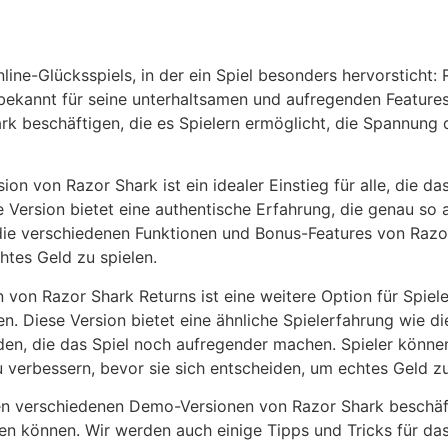
ine-Glücksspiels, in der ein Spiel besonders hervorsticht: 
bekannt für seine unterhaltsamen und aufregenden Features.
rk beschäftigen, die es Spielern ermöglicht, die Spannun
on von Razor Shark ist ein idealer Einstieg für alle, die d
 Version bietet eine authentische Erfahrung, die genau so a
n die verschiedenen Funktionen und Bonus-Features von Razo
htes Geld zu spielen.
on Razor Shark Returns ist eine weitere Option für Spiele
en. Diese Version bietet eine ähnliche Spielerfahrung wie d
den, die das Spiel noch aufregender machen. Spieler könn
u verbessern, bevor sie sich entscheiden, um echtes Geld zu
den verschiedenen Demo-Versionen von Razor Shark beschäft
en können. Wir werden auch einige Tipps und Tricks für das