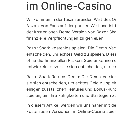
im Online-Casino
Willkommen in der faszinierenden Welt des Onl
Anzahl von Fans auf der ganzen Welt und ist 
der kostenlosen Demo-Version von Razor Sha
finanzielle Verpflichtungen zu genießen.
Razor Shark kostenlos spielen: Die Demo-Versi
entscheiden, um echtes Geld zu spielen. Diese
ohne die finanziellen Risiken. Spieler könne
entwickeln, bevor sie sich entscheiden, um ec
Razor Shark Returns Demo: Die Demo-Version v
sie sich entscheiden, um echtes Geld zu spiel
einigen zusätzlichen Features und Bonus-Run
spielen, um ihre Fähigkeiten und Strategien z
In diesem Artikel werden wir uns näher mit 
kostenlosen Versionen im Online-Casino spiel