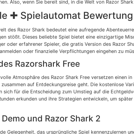
en. Also, wenn Sie bereit sind, in die Welt von Razor Shark
ele ✚ Spielautomat Bewertung
elt des Razor Shark bedeutet eine aufregende Abenteuerrei
 stößt. Dieses beliebte Spiel bietet eine einzigartige Mi
ger oder erfahrener Spieler, die gratis Version des Razor Sh
 anmelden oder finanzielle Verpflichtungen eingehen zu müs
 des Razorshark Free
volle Atmosphäre des Razor Shark Free versetzen einen in 
 zusammen auf Entdeckungsreise geht. Die kostenlose Varia
sich für die Entscheidung zum Umstieg auf die Echtgeldve
unden erkunden und ihre Strategien entwickeln, um später 
k Demo und Razor Shark 2
de Gelegenheit, das ursprüngliche Spiel kennenzulernen und