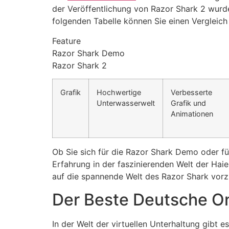
der Veröffentlichung von Razor Shark 2 wurd
folgenden Tabelle können Sie einen Vergleich
Feature
Razor Shark Demo
Razor Shark 2
Grafik
Hochwertige
Verbesserte
Unterwasserwelt
Grafik und
Animationen
Ob Sie sich für die Razor Shark Demo oder für
Erfahrung in der faszinierenden Welt der Hai
auf die spannende Welt des Razor Shark vorz
Der Beste Deutsche On
In der Welt der virtuellen Unterhaltung gibt e