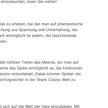
 einzutauchen, lesen Sie weiter!
se zu erleben, bei der man auf phantastische
schung aus Spannung und Unterhaltung, die
ark ermöglicht es jedem, die faszinierende
sen.
die tiefsten Tiefen des Meeres, wo man auf
nte des Spiels ermöglicht es, die Funktionen
rsion entscheidet. Dabei können Spieler die
erfolgreicher in der Shark Casino Welt zu
 sich auf die Welt der Haie einzulassen. Mit