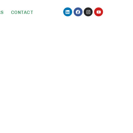
RS
CONTACT