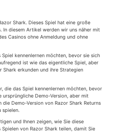
Razor Shark. Dieses Spiel hat eine große
 In diesem Artikel werden wir uns näher mit
g des Casinos ohne Anmeldung und ohne
as Spiel kennenlernen möchten, bevor sie sich
ufregend ist wie das eigentliche Spiel, aber
r Shark erkunden und ihre Strategien
r, die das Spiel kennenlernen möchten, bevor
ie ursprüngliche Demo-Version, aber mit
en die Demo-Version von Razor Shark Returns
 spielen.
igen und Ihnen zeigen, wie Sie diese
 Spielen von Razor Shark teilen, damit Sie