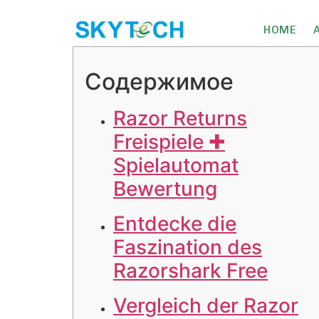
HOME
Содержимое
Razor Returns
Freispiele ✚
Spielautomat
Bewertung
Entdecke die
Faszination des
Razorshark Free
Vergleich der Razor