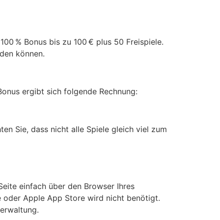
00 % Bonus bis zu 100 € plus 50 Freispiele.
rden können.
Bonus ergibt sich folgende Rechnung:
n Sie, dass nicht alle Spiele gleich viel zum
Seite einfach über den Browser Ihres
 oder Apple App Store wird nicht benötigt.
verwaltung.