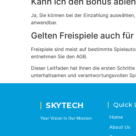
Kann ich den Bonus able
Ja, Sie können bei der Einzahlung auswählen
anwendbar.
Gelten Freispiele auch fü
Freispiele sind meist auf bestimmte Spielau
entnehmen Sie den AGB.
Dieser Leitfaden hat Ihnen die ersten Schritt
unterhaltsamen und verantwortungsvollen Spi
SKYTECH
Quick 
Home
Your Vision Is Our Mission
About Us