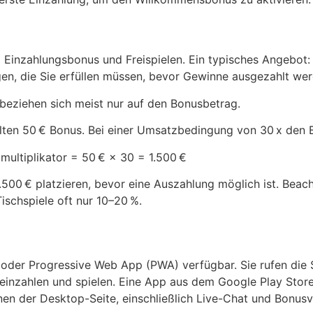
inzahlungsbonus und Freispielen. Ein typisches Angebot: 1
n, die Sie erfüllen müssen, bevor Gewinne ausgezahlt we
ziehen sich meist nur auf den Bonusbetrag.
alten 50 € Bonus. Bei einer Umsatzbedingung von 30 x den 
ltiplikator = 50 € × 30 = 1.500 €
0 € platzieren, bevor eine Auszahlung möglich ist. Beachte
ischspiele oft nur 10–20 %.
 oder Progressive Web App (PWA) verfügbar. Sie rufen die 
inzahlen und spielen. Eine App aus dem Google Play Store
onen der Desktop-Seite, einschließlich Live-Chat und Bonus