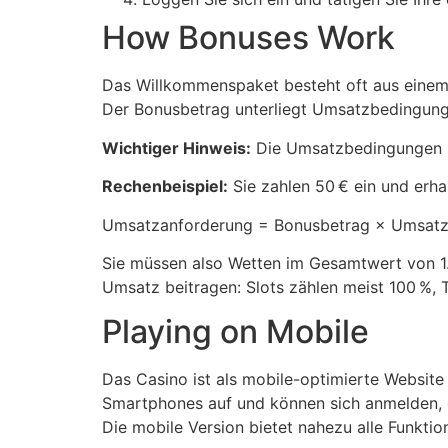
How Bonuses Work
Das Willkommenspaket besteht oft aus einem E
Der Bonusbetrag unterliegt Umsatzbedingunge
Wichtiger Hinweis:
Die Umsatzbedingungen be
Rechenbeispiel:
Sie zahlen 50 € ein und erh
Umsatzanforderung = Bonusbetrag × Umsatzmu
Sie müssen also Wetten im Gesamtwert von 1.50
Umsatz beitragen: Slots zählen meist 100 %, T
Playing on Mobile
Das Casino ist als mobile-optimierte Website
Smartphones auf und können sich anmelden, e
Die mobile Version bietet nahezu alle Funkti