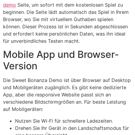
demo
Seite, um sofort mit dem kostenlosen Spiel zu
beginnen. Die Seite lädt automatisch das Spiel in Ihrem
Browser, wo Sie mit virtuellem Guthaben spielen
können. Dieser Prozess ist in Sekunden abgeschlossen
und erfordert keine persönlichen Daten, was ihn ideal
für unverbindliches Testen macht.
Mobile App und Browser-
Version
Die Sweet Bonanza Demo ist über Browser auf Desktop
und Mobilgeräten zugänglich. Es gibt keine dedizierte
App, aber die responsive Website passt sich an
verschiedene Bildschirmgrößen an. Für beste Leistung
auf Mobilgeräten:
Nutzen Sie Wi-Fi für schnellere Ladezeiten.
Drehen Sie Ihr Gerät in den Landschaftsmodus für