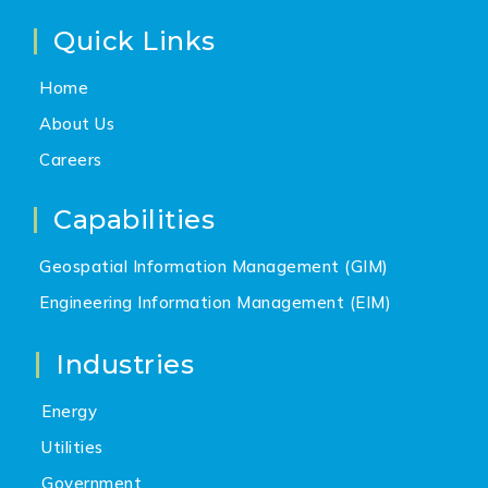
Quick Links
Home
About Us
Careers
Capabilities
Geospatial Information Management (GIM)
Engineering Information Management (EIM)
Industries
Energy
Utilities
Government