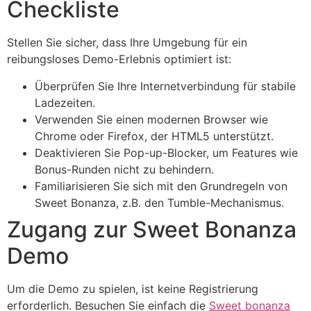
Checkliste
Stellen Sie sicher, dass Ihre Umgebung für ein
reibungsloses Demo-Erlebnis optimiert ist:
Überprüfen Sie Ihre Internetverbindung für stabile
Ladezeiten.
Verwenden Sie einen modernen Browser wie
Chrome oder Firefox, der HTML5 unterstützt.
Deaktivieren Sie Pop-up-Blocker, um Features wie
Bonus-Runden nicht zu behindern.
Familiarisieren Sie sich mit den Grundregeln von
Sweet Bonanza, z.B. den Tumble-Mechanismus.
Zugang zur Sweet Bonanza
Demo
Um die Demo zu spielen, ist keine Registrierung
erforderlich. Besuchen Sie einfach die
Sweet bonanza