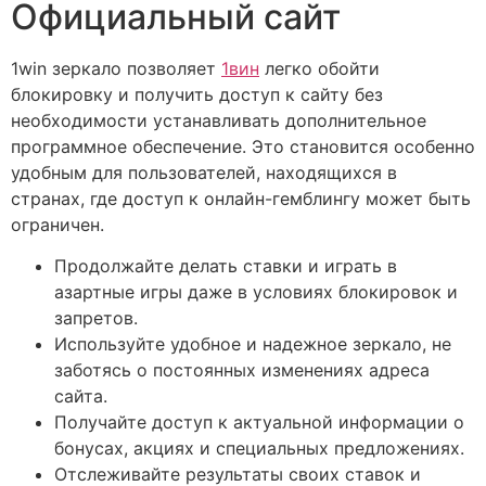
Официальный сайт
1win зеркало позволяет
1вин
легко обойти
блокировку и получить доступ к сайту без
необходимости устанавливать дополнительное
программное обеспечение. Это становится особенно
удобным для пользователей, находящихся в
странах, где доступ к онлайн-гемблингу может быть
ограничен.
Продолжайте делать ставки и играть в
азартные игры даже в условиях блокировок и
запретов.
Используйте удобное и надежное зеркало, не
заботясь о постоянных изменениях адреса
сайта.
Получайте доступ к актуальной информации о
бонусах, акциях и специальных предложениях.
Отслеживайте результаты своих ставок и