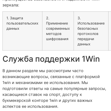
зеркала:
1. Защита
2.
3.
пользовательских
Применение
Использование
данных
современных
безопасных
методов
протоколов
шифрования
передачи
данных
Служба поддержки 1Win
В данном разделе мы рассмотрим часто
возникающие вопросы, связанные с платформой
1win и механизмами ее использования. Мы
подготовили ответы на самые популярные запросы,
касающиеся ставок на спорт, доступу к
букмекерской конторе 1win и других важных
аспектов ее использования.