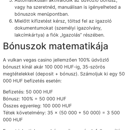
vagy ha szeretnéd, manuálisan is igényelheted a
bónuszok menüpontban.
Mielőtt kifizetést kérsz, töltsd fel az igazoló
dokumentumokat (személyi igazolvány,
lakcímkártya) a fiók „Igazolás” részében.
Bónuszok matematikája
A vulkan vegas casino jellemzően 100% üdvözlő
bónuszt kínál akár 100 000 HUF-ig, 35-szörös
megtételekkel (deposit + bónusz). Számoljuk ki egy 50
000 HUF befizetés esetén:
Befizetés: 50 000 HUF
Bónusz: 100% = 50 000 HUF
Összes egyenleg: 100 000 HUF
Tétek követelmény: 35 × (50 000 + 50 000) = 3 500
000 HUF