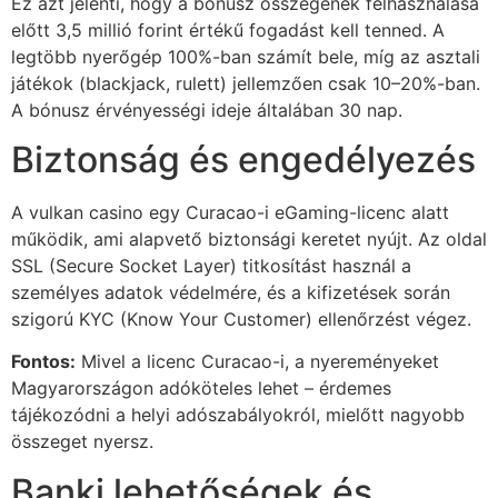
Ez azt jelenti, hogy a bónusz összegének felhasználása
előtt 3,5 millió forint értékű fogadást kell tenned. A
legtöbb nyerőgép 100%-ban számít bele, míg az asztali
játékok (blackjack, rulett) jellemzően csak 10–20%-ban.
A bónusz érvényességi ideje általában 30 nap.
Biztonság és engedélyezés
A vulkan casino egy Curacao-i eGaming-licenc alatt
működik, ami alapvető biztonsági keretet nyújt. Az oldal
SSL (Secure Socket Layer) titkosítást használ a
személyes adatok védelmére, és a kifizetések során
szigorú KYC (Know Your Customer) ellenőrzést végez.
Fontos:
Mivel a licenc Curacao-i, a nyereményeket
Magyarországon adóköteles lehet – érdemes
tájékozódni a helyi adószabályokról, mielőtt nagyobb
összeget nyersz.
Banki lehetőségek és