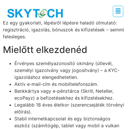
Ez egy gyakorlati, lépésről lépésre haladó útmutató:
regisztráció, igazolás, bónuszok és kifizetések – semmi
felesleges.
Mielőtt elkezdenéd
Érvényes személyazonosító okmány (útlevél,
személyi igazolvány vagy jogosítvány) – a KYC-
igazoláshoz elengedhetetlen.
Aktív e-mail-cím és mobiltelefonszám.
Bankkártya vagy e-pénztárca (Skrill, Neteller,
ecoPayz) a befizetésekhez és kifizetésekhez.
Legalább 18 éves életkor (szerencsejáték törvényi
előírás).
Stabil internetkapcsolat és egy biztonságos
eszköz (számítógép, tablet vagy mobil a vulkan