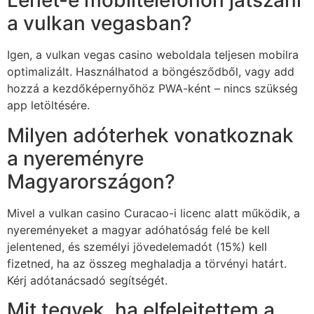
Lehet-e mobiltelefonon játszani
a vulkan vegasban?
Igen, a vulkan vegas casino weboldala teljesen mobilra
optimalizált. Használhatod a böngésződből, vagy add
hozzá a kezdőképernyőhöz PWA-ként – nincs szükség
app letöltésére.
Milyen adóterhek vonatkoznak
a nyereményre
Magyarországon?
Mivel a vulkan casino Curacao-i licenc alatt működik, a
nyereményeket a magyar adóhatóság felé be kell
jelentened, és személyi jövedelemadót (15%) kell
fizetned, ha az összeg meghaladja a törvényi határt.
Kérj adótanácsadó segítségét.
Mit tegyek, ha elfelejtettem a