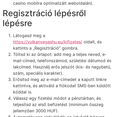
casino mobilra optimalizált weboldalán).
Regisztráció lépésről
lépésre
Látogasd meg a
https://vulkanvegashu.eu/kifizetes/
oldalt, és
kattints a „Regisztráció” gombra.
Töltsd ki az űrlapot: add meg a teljes neved, e-
mail-címed, telefonszámod, születési dátumod és
lakcímed. Használj erős jelszót (kis- és nagybetű,
szám, speciális karakter).
Erősítsd meg az e-mail-címedet a kapott linkre
kattintva, és aktiváld a fiókodat SMS-ben küldött
kóddal is.
Válassz egy fizetési módot a pénztárban, és
teljesítsd az első befizetést (minimum összeg
jellemzően 3000 HUF).
Automatikusan aktiválódik az üdvözlő bónusz,