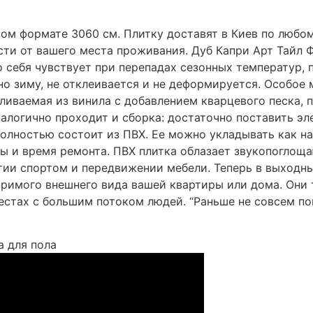
овом формате 3060 см. Плитку доставят в Киев по любо
ти от вашего места проживания. Дуб Капри Арт Тайл Ф
о себя чувствует при перепадах сезонных температур, 
но зиму, не отклеивается и не деформируется. Особое
вливаемая из винила с добавлением кварцевого песка,
алогично проходит и сборка: достаточно поставить э
полностью состоит из ПВХ. Ее можно укладывать как на
ты и время ремонта. ПВХ плитка облазает звукопогл
тии спортом и передвижении мебели. Теперь в выходны
оримого внешнего вида вашей квартиры или дома. Они 
естах с большим потоком людей. “Раньше не совсем п