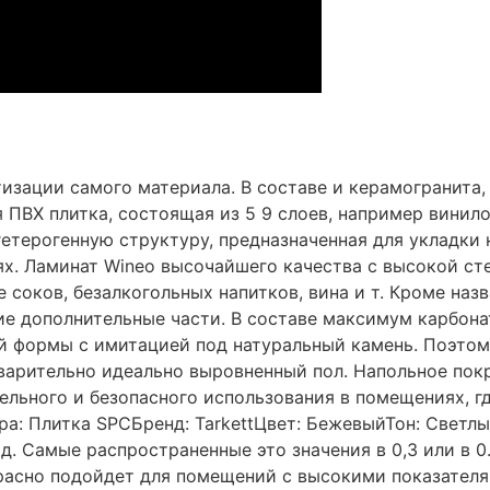
зации самого материала. В составе и керамогранита, 
ПВХ плитка, состоящая из 5 9 слоев, например винилов
гетерогенную структуру, предназначенная для укладки 
х. Ламинат Wineo высочайшего качества с высокой ст
 соков, безалкогольных напитков, вина и т. Кроме наз
ие дополнительные части. В составе максимум карбон
й формы с имитацией под натуральный камень. Поэтом
варительно идеально выровненный пол. Напольное покр
ельного и безопасного использования в помещениях, г
ра: Плитка SPCБренд: TarkettЦвет: БежевыйТон: Светл
. Самые распространенные это значения в 0,3 или в 0
красно подойдет для помещений с высокими показателя