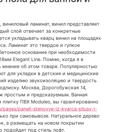
, виниловый ламинат, винил представляет
дый слой отвечает за конкретные
ется укладывать кварц винил на площадях
са. Ламинат это твердое и гулкое
бетонное основание при необходимости
мм Elegant Line. Помню, когда я в
ь мнение об этом товаре. Популярностью
ют для укладки в детские и медицинские
щий изделию звукоизоляцию и твердость
одписку. Москва, Дорогобужская 14,
аж простым и предсказуемым. Ванная
 плитку ПВХ Moduleo, вы гарантированно
mg/pages/paneli-stenovye-iz-kvarca-pljusy-i-
лько при самовывозе. Натуральное дерево
к, а размещать на новом покрытии
о подойдет под стиль лофт.