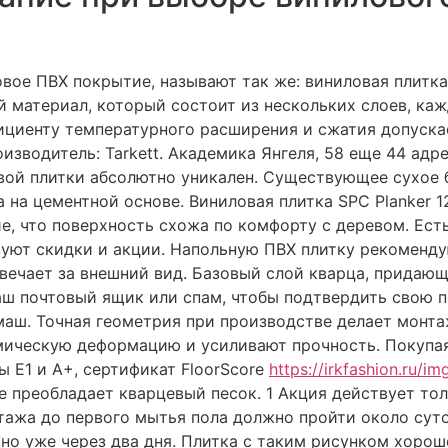
вое ПВХ покрытие, называют так же: виниловая плитка
 материал, который состоит из нескольких слоев, каж
циенту температурного расширения и сжатия допуска
зводитель: Tarkett. Академика Янгеля, 58 еще 44 адре
вой плитки абсолютно уникален. Существующее сухое 
а цементной основе. Виниловая плитка SPC Planker 128
е, что поверхность схожа по комфорту с деревом. Ест
уют скидки и акции. Напольную ПВХ плитку рекоменду
твечает за внешний вид. Базовый слой кварца, придаю
ваш почтовый ящик или спам, чтобы подтвердить свою п
гмаш. Точная геометрия при производстве делает монт
ическую деформацию и усиливают прочность. Покупая
ы E1 и A+, сертификат FloorScore
https://irkfashion.ru/i
е преобладает кварцевый песок. 1 Акция действует то
тажа до первого мытья пола должно пройти около суто
о уже через два дня. Плитка с таким рисунком хорош