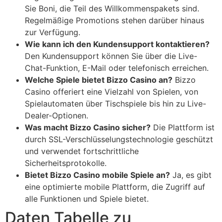
Sie Boni, die Teil des Willkommenspakets sind.
Regelmäßige Promotions stehen darüber hinaus
zur Verfügung.
Wie kann ich den Kundensupport kontaktieren?
Den Kundensupport können Sie über die Live-
Chat-Funktion, E-Mail oder telefonisch erreichen.
Welche Spiele bietet Bizzo Casino an?
Bizzo
Casino offeriert eine Vielzahl von Spielen, von
Spielautomaten über Tischspiele bis hin zu Live-
Dealer-Optionen.
Was macht Bizzo Casino sicher?
Die Plattform ist
durch SSL-Verschlüsselungstechnologie geschützt
und verwendet fortschrittliche
Sicherheitsprotokolle.
Bietet Bizzo Casino mobile Spiele an?
Ja, es gibt
eine optimierte mobile Plattform, die Zugriff auf
alle Funktionen und Spiele bietet.
Daten Tabelle zu