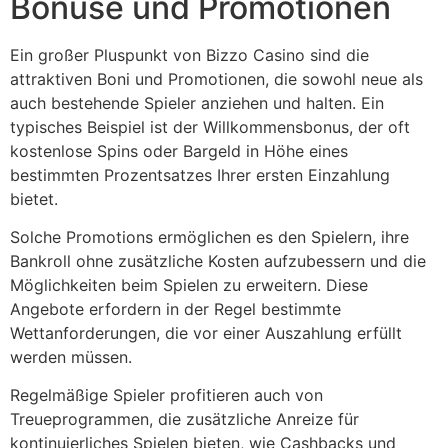
Bonuse und Promotionen
Ein großer Pluspunkt von Bizzo Casino sind die
attraktiven Boni und Promotionen, die sowohl neue als
auch bestehende Spieler anziehen und halten. Ein
typisches Beispiel ist der Willkommensbonus, der oft
kostenlose Spins oder Bargeld in Höhe eines
bestimmten Prozentsatzes Ihrer ersten Einzahlung
bietet.
Solche Promotions ermöglichen es den Spielern, ihre
Bankroll ohne zusätzliche Kosten aufzubessern und die
Möglichkeiten beim Spielen zu erweitern. Diese
Angebote erfordern in der Regel bestimmte
Wettanforderungen, die vor einer Auszahlung erfüllt
werden müssen.
Regelmäßige Spieler profitieren auch von
Treueprogrammen, die zusätzliche Anreize für
kontinuierliches Spielen bieten, wie Cashbacks und