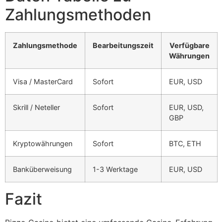
Zahlungsmethoden
Zahlungsmethode
Bearbeitungszeit
Verfügbare
Währungen
Visa / MasterCard
Sofort
EUR, USD
Skrill / Neteller
Sofort
EUR, USD,
GBP
Kryptowährungen
Sofort
BTC, ETH
Banküberweisung
1-3 Werktage
EUR, USD
Fazit