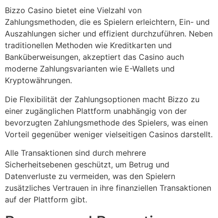
Bizzo Casino bietet eine Vielzahl von
Zahlungsmethoden, die es Spielern erleichtern, Ein- und
Auszahlungen sicher und effizient durchzuführen. Neben
traditionellen Methoden wie Kreditkarten und
Banküberweisungen, akzeptiert das Casino auch
moderne Zahlungsvarianten wie E-Wallets und
Kryptowährungen.
Die Flexibilität der Zahlungsoptionen macht Bizzo zu
einer zugänglichen Plattform unabhängig von der
bevorzugten Zahlungsmethode des Spielers, was einen
Vorteil gegenüber weniger vielseitigen Casinos darstellt.
Alle Transaktionen sind durch mehrere
Sicherheitsebenen geschützt, um Betrug und
Datenverluste zu vermeiden, was den Spielern
zusätzliches Vertrauen in ihre finanziellen Transaktionen
auf der Plattform gibt.