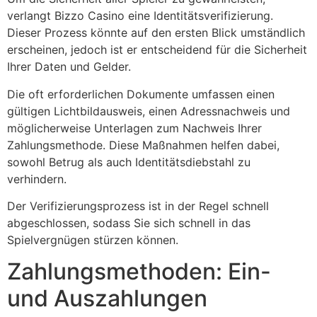
verlangt Bizzo Casino eine Identitätsverifizierung.
Dieser Prozess könnte auf den ersten Blick umständlich
erscheinen, jedoch ist er entscheidend für die Sicherheit
Ihrer Daten und Gelder.
Die oft erforderlichen Dokumente umfassen einen
gültigen Lichtbildausweis, einen Adressnachweis und
möglicherweise Unterlagen zum Nachweis Ihrer
Zahlungsmethode. Diese Maßnahmen helfen dabei,
sowohl Betrug als auch Identitätsdiebstahl zu
verhindern.
Der Verifizierungsprozess ist in der Regel schnell
abgeschlossen, sodass Sie sich schnell in das
Spielvergnügen stürzen können.
Zahlungsmethoden: Ein-
und Auszahlungen